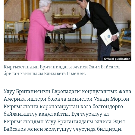
ОНЛАЙН ШЕРИНЕ
ЭЖЕ-СИҢДИЛЕР
АЗАТТЫК+
ЫҢГАЙСЫЗ СУРООЛОР
ЭЕ/АРнун бардык сайттары
Кыргызстандын Британиядагы элчиси Эдил Байсалов
британ ханышасы Елизавета II менен.
Улуу Британиянын Европадагы коңшулаштык жана
Америка иштери боюнча министри Уэнди Мортон
Кыргызстанга коронавирустан каза болгондорго
байланыштуу көңүл айтты. Бул тууралуу ал
Кыргызстандын Улуу Британиядагы элчиси Эдил
Байсалов менен жолугушуу учурунда билдирди.