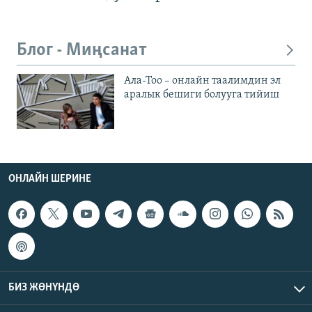
Блог - Миңсанат
Ала-Тоо – онлайн таалимдин эл
аралык бешиги болууга тийиш
ОНЛАЙН ШЕРИНЕ
БИЗ ЖӨНҮНДӨ