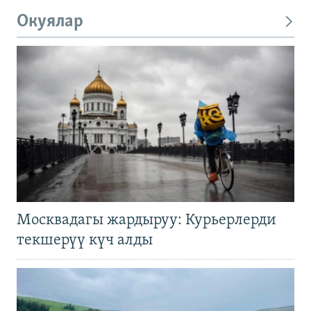
Окуялар
Москвадагы жардыруу: Курьерлерди
текшерүү күч алды