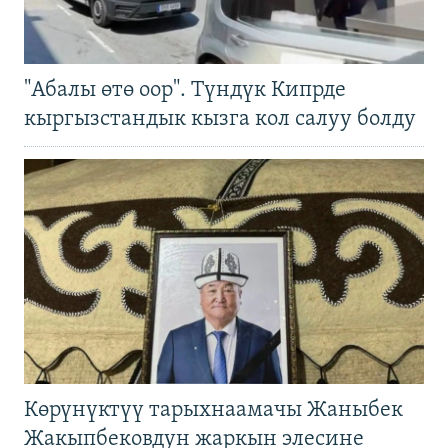
"Абалы өтө оор". Түндүк Кипрде
кыргызстандык кызга кол салуу болду
Көрүнүктүү тарыхнаамачы Жаныбек
Жакыпбековдун жаркын элесине