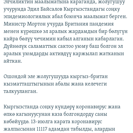
Элчиликтин маалыматына караганда, жолугушуу
учурунда Эдил Байсалов Кыргызстандагы соңку
эпидемиологиялык абал боюнча маалымат берген.
Министр Мортон учурда Британия пандемия
менен күрөшкө эл аралык жардамдын бир бөлүгүн
кайра бөлүү чечимин кабыл алганын кабарлаган.
Дүйнөлүк саламаттык сактоо уюму баш болгон эл
аралык уюмдарды активдүү каржылап жатканын
айткан.
Ошондой эле жолугушууда кыргыз-британ
кызматташтыгынын абалы жана келечеги
талкууланган.
Кыргызстанда соңку күндөрү коронавирус жана
өпкө кагынуусунан каза болгондорду саны
көбөйүүдө. 13-июлга карата коронавирус
жалпысынан 11117 адамдан табылды, алардын