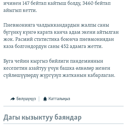
ичинен 147 бейтап кайтыш болду, 3460 бейтап
айыгып кетти.
Пневмонияга чалдыккандардын жалпы саны
бүгүнкү күнгө карата канча адам экени айтылган
жок. Расмий статистика боюнча пневмониядан
каза болгондордун саны 452 адамга жетти.
Буга чейин кыргыз бийлиги пандемиянын
кесепетин азайтуу үчүн башка өлкөлөр менен
сүйлөшүүлөрдү жүргүзүп жатканын кабарлаган.
Бөлүшүңүз
Катталыңыз
Дагы кызыктуу баяндар