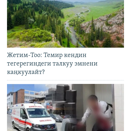
Жетим-Тоо: Темир кендин
тегерегиндеги талкуу эмнени
каңкуулайт?