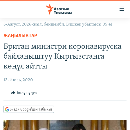
Линктер
Мазмунга
өтүңүз
6-Август, 2026-жыл, бейшемби, Бишкек убактысы 05:41
Навигацияга
ЖАҢЫЛЫКТАР
өтүңүз
ЖАҢЫЛЫКТАР
КЫРГЫЗСТАН
Издөөгө
Британ министри коронавируска
салыңыз
ДҮЙНӨ
КЫРГЫЗСТАН
байланыштуу Кыргызстанга
УКРАИНА
САЯСАТ
ДҮЙНӨ
көңүл айтты
АТАЙЫН ИЛИКТӨӨ
ЭКОНОМИКА
БОРБОР АЗИЯ
13-Июль, 2020
ТВ ПРОГРАММАЛАР
МАДАНИЯТ
Бөлүшүңүз
ПОДКАСТ
БҮГҮН АЗАТТЫКТА
ӨЗГӨЧӨ ПИКИР
ЭКСПЕРТТЕР ТАЛДАЙТ
Бизди Google'дан табыңыз
БИЗ ЖАНА ДҮЙНӨ
Русский
ДАНИСТЕ