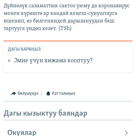
Дүйнөлүк саламаттык сактоо уюму да коронавирус
менен күрөштө ар кандай кеңеш-сунуштарга
ишенип, өз билгениндей дарылануудан баш
тартууга үндөп келет. (TSh)
ДАГЫ КАРАҢЫЗ
Эмне үчүн хижама кооптуу?
Бөлүшүңүз
Катталыңыз
Дагы кызыктуу баяндар
Окуялар