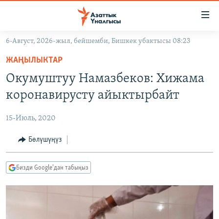
Линктер
Мазмунга
өтүңүз
6-Август, 2026-жыл, бейшемби, Бишкек убактысы 08:23
Навигацияга
ЖАҢЫЛЫКТАР
өтүңүз
ЖАҢЫЛЫКТАР
КЫРГЫЗСТАН
Издөөгө
Окумуштуу Намазбеков: Хижама
салыңыз
ДҮЙНӨ
КЫРГЫЗСТАН
коронавирусту айыктырбайт
УКРАИНА
САЯСАТ
ДҮЙНӨ
15-Июль, 2020
АТАЙЫН ИЛИКТӨӨ
ЭКОНОМИКА
БОРБОР АЗИЯ
ТВ ПРОГРАММАЛАР
Бөлүшүңүз
МАДАНИЯТ
ПОДКАСТ
БҮГҮН АЗАТТЫКТА
Бизди Google'дан табыңыз
ӨЗГӨЧӨ ПИКИР
ЭКСПЕРТТЕР ТАЛДАЙТ
БИЗ ЖАНА ДҮЙНӨ
Русский
ДАНИСТЕ