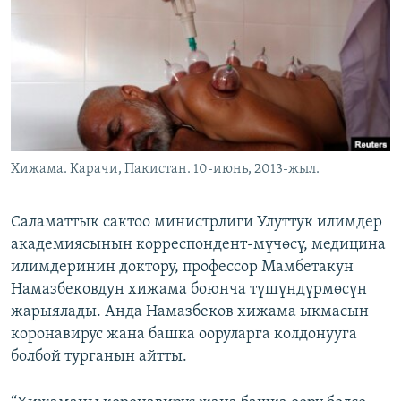
ОНЛАЙН ШЕРИНЕ
ЭЖЕ-СИҢДИЛЕР
АЗАТТЫК+
ЫҢГАЙСЫЗ СУРООЛОР
ЭЕ/АРнун бардык сайттары
Хижама. Карачи, Пакистан. 10-июнь, 2013-жыл.
Саламаттык сактоо министрлиги Улуттук илимдер
академиясынын корреспондент-мүчөсү, медицина
илимдеринин доктору, профессор Мамбетакун
Намазбековдун хижама боюнча түшүндүрмөсүн
жарыялады. Анда Намазбеков хижама ыкмасын
коронавирус жана башка ооруларга колдонууга
болбой турганын айтты.