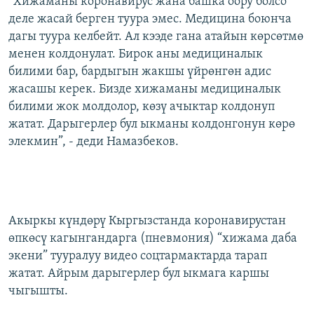
“Хижаманы коронавирус жана башка оору болсо
деле жасай берген туура эмес. Медицина боюнча
дагы туура келбейт. Ал кээде гана атайын көрсөтмө
менен колдонулат. Бирок аны медициналык
билими бар, бардыгын жакшы үйрөнгөн адис
жасашы керек. Бизде хижаманы медициналык
билими жок молдолор, көзү ачыктар колдонуп
жатат. Дарыгерлер бул ыкманы колдонгонун көрө
элекмин”,
- деди Намазбеков.
Акыркы күндөрү Кыргызстанда коронавирустан
өпкөсү кагынгандарга (пневмония) “хижама даба
экени” тууралуу видео соцтармактарда тарап
жатат. Айрым дарыгерлер бул ыкмага каршы
чыгышты.