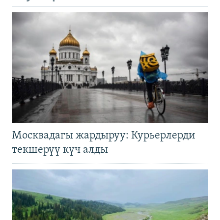
Москвадагы жардыруу: Курьерлерди
текшерүү күч алды