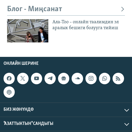
Блог - Миңсанат
Ала-Тоо – онлайн таалимдин эл
аралык бешиги болууга тийиш
ОНЛАЙН ШЕРИНЕ
БИЗ ЖӨНҮНДӨ
"АЗАТТЫКТЫН" САНДЫГЫ