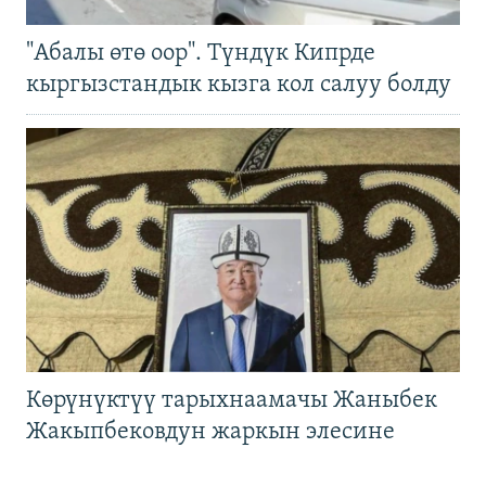
"Абалы өтө оор". Түндүк Кипрде
кыргызстандык кызга кол салуу болду
Көрүнүктүү тарыхнаамачы Жаныбек
Жакыпбековдун жаркын элесине