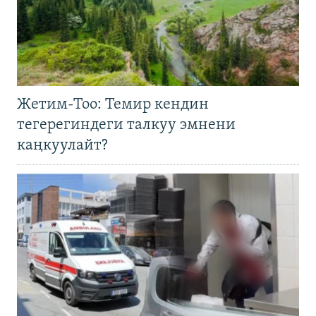
Жетим-Тоо: Темир кендин
тегерегиндеги талкуу эмнени
каңкуулайт?