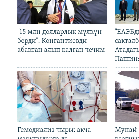
"15 млн долларлык мүлкүн
"ЕАЭБд
берди". Конгантиевди
сакталб
абактан алып калган чечим
Атадаг
Пашин
Гемодиализ чыры: акча
Мунай 