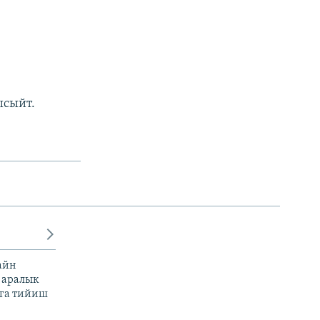
ысыйт.
айн
 аралык
га тийиш