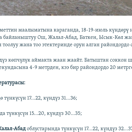
еттин маалыматына караганда, 18-19-июль күндөрү 
 байланыштуу Ош, Жалал-Абад, Баткен, Ысык-Көл ж
 тоолуу жана тоо этектеринде орун алган райондордо 
дүз көпчүлүк аймакта жаан жаайт. Батыштан соккон
кундасына 4-9 метрден, кээ бир райондордо 20 метрге
ературасы:
 түнкүсүн 17...22, күндүз 31...36;
а түнкүсүн 15...20, күндүз 30...35;
Жалал-Абад
облустарында түнкүсүн 17...22, күндүз 32...3