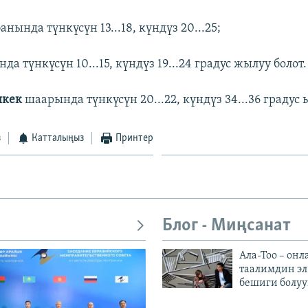
анында түнкүсүн 13...18, күндүз 20...25;
нда түнкүсүн 10...15, күндүз 19...24 градус жылуу болот.
шкек
шаарында түнкүсүн 20...22, күндүз 34...36 градус 
з
Катталыңыз
Принтер
Блог - Миңсанат
Ала-Тоо – онл
таалимдин эл
бешиги болуу