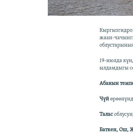
Кыргызгидром
жаан-чачынга
облустарынын
19-июлда күн
ылдамдыгы се
Абанын темп
Чүй
өрөөнүндө
Талас
облусунд
Баткен, Ош, 