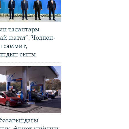
ин талаптары
ай жатат". Чолпон-
ы саммит,
яндын сыны
базарындагы