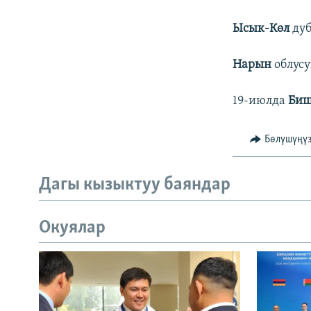
Ысык-Көл
дуб
Нарын
облусу
19-июлда
Би
Бөлүшүңү
Дагы кызыктуу баяндар
Окуялар