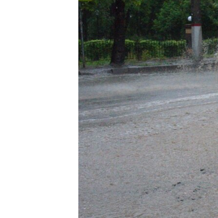
ЭЖЕ-СИҢДИЛЕР
АЗАТТЫК+
ЫҢГАЙСЫЗ СУРООЛОР