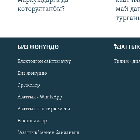
маркумдарга да
каатчы
которулганбы?
май да
турган
БИЗ ЖӨНҮНДӨ
"АЗАТТЫ
Блоктолгон сайтты ачуу
Тилим - ди
Биз жөнүндө
Русский
Эрежелер
Азаттык - WhatsApp
ОНЛАЙН ШЕРИНЕ
Азаттыктын тиркемеси
Вакансиялар
"Азаттык" менен байланыш