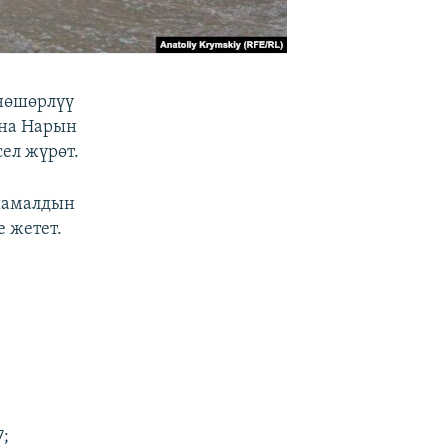
нөшөрлүү
ана Нарын
сел жүрөт.
 шамалдын
 жетет.
7;