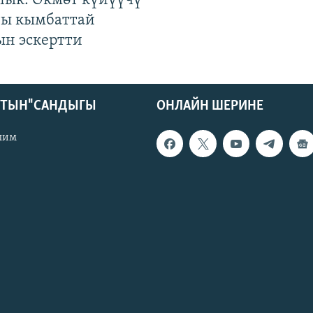
лык: Өкмөт күйүүчү
гы кымбаттай
ын эскертти
КТЫН" САНДЫГЫ
ОНЛАЙН ШЕРИНЕ
лим