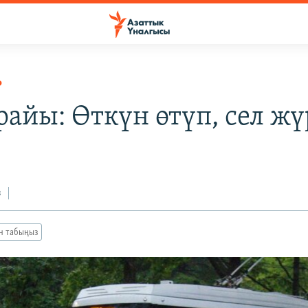
Р
райы: Өткүн өтүп, сел жү
з
ан табыңыз