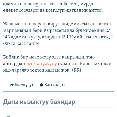
адамдын өпкөсү гана сезгенбестен, мурдагы
өнөкөт оорулары да козголуп жатканын айтты.
Жалпысынан коронавирус эпидемиясы башталган
март айынан бери Кыргызстанда бул инфекция 27
143 адамга жукту, алардын 13 109у айыгып чыкты, 1
037си каза тапты.
Бийлик бир нече жолу элге кайрылып, той-
аштарды т
октото турууну
суранган. Бирок мындай
иш-чаралар токтоп калган жок. (RK)
Бөлүшүңүз
Катталыңыз
Дагы кызыктуу баяндар