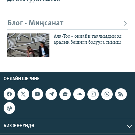
Блог - Миңсанат
Ала-Тоо – онлайн таалимдин эл
аралык бешиги болууга тийиш
ОНЛАЙН ШЕРИНЕ
БИЗ ЖӨНҮНДӨ