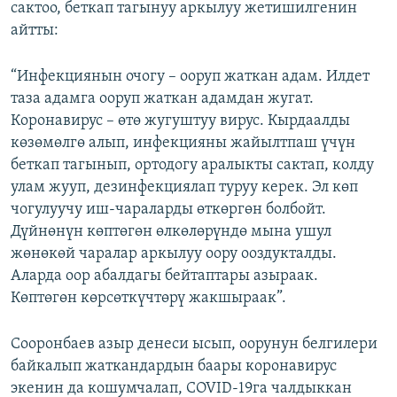
сактоо, беткап тагынуу аркылуу жетишилгенин
айтты:
“Инфекциянын очогу – ооруп жаткан адам. Илдет
таза адамга ооруп жаткан адамдан жугат.
Коронавирус – өтө жугуштуу вирус. Кырдаалды
көзөмөлгө алып, инфекцияны жайылтпаш үчүн
беткап тагынып, ортодогу аралыкты сактап, колду
улам жууп, дезинфекциялап туруу керек. Эл көп
чогулуучу иш-чараларды өткөргөн болбойт.
Дүйнөнүн көптөгөн өлкөлөрүндө мына ушул
жөнөкөй чаралар аркылуу оору ооздукталды.
Аларда оор абалдагы бейтаптары азыраак.
Көптөгөн көрсөткүчтөрү жакшыраак”.
Сооронбаев азыр денеси ысып, оорунун белгилери
байкалып жаткандардын баары коронавирус
экенин да кошумчалап, COVID-19га чалдыккан