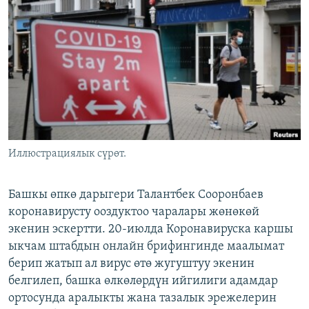
ОНЛАЙН ШЕРИНЕ
ЭЖЕ-СИҢДИЛЕР
АЗАТТЫК+
ЫҢГАЙСЫЗ СУРООЛОР
ЭЕ/АРнун бардык сайттары
Иллюстрациялык сүрөт.
Башкы өпкө дарыгери Талантбек Сооронбаев
коронавирусту ооздуктоо чаралары жөнөкөй
экенин эскертти. 20-июлда Коронавируска каршы
ыкчам штабдын онлайн брифингинде маалымат
берип жатып ал вирус өтө жугуштуу экенин
белгилеп, башка өлкөлөрдүн ийгилиги адамдар
ортосунда аралыкты жана тазалык эрежелерин