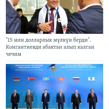
"15 млн долларлык мүлкүн берди".
Конгантиевди абактан алып калган
чечим