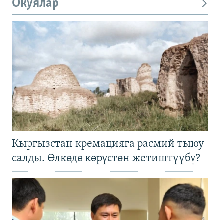
Окуялар
Кыргызстан кремацияга расмий тыюу
салды. Өлкөдө көрүстөн жетиштүүбү?