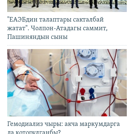
"ЕАЭБдин талаптары сакталбай
жатат". Чолпон-Атадагы саммит,
Пашиняндын сыны
Гемодиализ чыры: акча маркумдарга
да которулганбы?