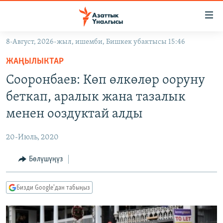
Линктер
Мазмунга
өтүңүз
8-Август, 2026-жыл, ишемби, Бишкек убактысы 15:46
Навигацияга
ЖАҢЫЛЫКТАР
өтүңүз
ЖАҢЫЛЫКТАР
КЫРГЫЗСТАН
Издөөгө
Сооронбаев: Көп өлкөлөр ооруну
салыңыз
ДҮЙНӨ
КЫРГЫЗСТАН
беткап, аралык жана тазалык
УКРАИНА
САЯСАТ
ДҮЙНӨ
менен ооздуктай алды
АТАЙЫН ИЛИКТӨӨ
ЭКОНОМИКА
БОРБОР АЗИЯ
20-Июль, 2020
ТВ ПРОГРАММАЛАР
МАДАНИЯТ
Бөлүшүңүз
ПОДКАСТ
БҮГҮН АЗАТТЫКТА
ӨЗГӨЧӨ ПИКИР
ЭКСПЕРТТЕР ТАЛДАЙТ
Бизди Google'дан табыңыз
БИЗ ЖАНА ДҮЙНӨ
Русский
ДАНИСТЕ