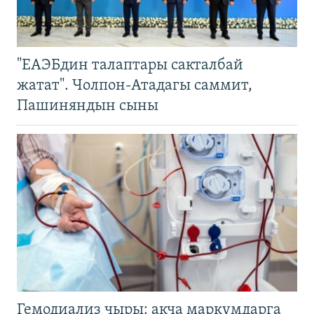
"ЕАЭБдин талаптары сакталбай
жатат". Чолпон-Атадагы саммит,
Пашиняндын сыны
Гемодиализ чыры: акча маркумдарга