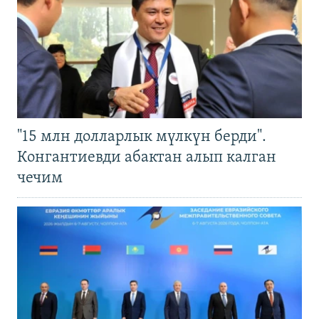
"15 млн долларлык мүлкүн берди".
Конгантиевди абактан алып калган
чечим