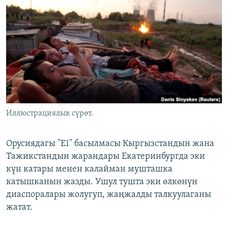
ОНЛАЙН ШЕРИНЕ
ЭЖЕ-СИҢДИЛЕР
АЗАТТЫК+
ЫҢГАЙСЫЗ СУРООЛОР
ЭЕ/АРнун бардык сайттары
Иллюстрациялык сүрөт.
Орусиядагы "Е1" басылмасы Кыргызстандын жана
Тажикстандын жарандары Екатеринбургда эки
күн катары менен калайман мушташка
катышканын жазды. Ушул тушта эки өлкөнүн
диаспоралары жолугуп, жаңжалды талкуулаганы
жатат.