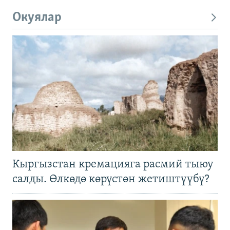
Окуялар
Кыргызстан кремацияга расмий тыюу
салды. Өлкөдө көрүстөн жетиштүүбү?