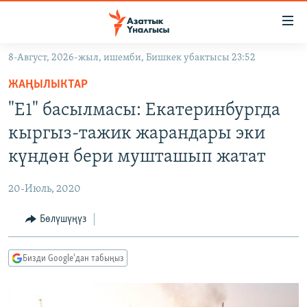
Линктер
Мазмунга
өтүңүз
8-Август, 2026-жыл, ишемби, Бишкек убактысы 23:52
Навигацияга
ЖАҢЫЛЫКТАР
өтүңүз
ЖАҢЫЛЫКТАР
КЫРГЫЗСТАН
Издөөгө
"Е1" басылмасы: Екатеринбургда
салыңыз
ДҮЙНӨ
КЫРГЫЗСТАН
кыргыз-тажик жарандары эки
УКРАИНА
САЯСАТ
ДҮЙНӨ
күндөн бери мушташып жатат
АТАЙЫН ИЛИКТӨӨ
ЭКОНОМИКА
БОРБОР АЗИЯ
20-Июль, 2020
ТВ ПРОГРАММАЛАР
МАДАНИЯТ
Бөлүшүңүз
ПОДКАСТ
БҮГҮН АЗАТТЫКТА
ӨЗГӨЧӨ ПИКИР
ЭКСПЕРТТЕР ТАЛДАЙТ
Бизди Google'дан табыңыз
БИЗ ЖАНА ДҮЙНӨ
Русский
ДАНИСТЕ