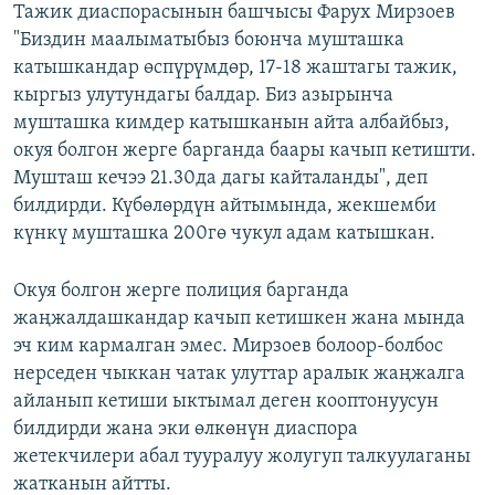
Тажик диаспорасынын башчысы Фарух Мирзоев
"Биздин маалыматыбыз боюнча мушташка
катышкандар өспүрүмдөр, 17-18 жаштагы тажик,
кыргыз улутундагы балдар. Биз азырынча
мушташка кимдер катышканын айта албайбыз,
окуя болгон жерге барганда баары качып кетишти.
Мушташ кечээ 21.30да дагы кайталанды", деп
билдирди. Күбөлөрдүн айтымында, жекшемби
күнкү мушташка 200гө чукул адам катышкан.
Окуя болгон жерге полиция барганда
жаңжалдашкандар качып кетишкен жана мында
эч ким кармалган эмес. Мирзоев болоор-болбос
нерседен чыккан чатак улуттар аралык жаңжалга
айланып кетиши ыктымал деген кооптонуусун
билдирди жана эки өлкөнүн диаспора
жетекчилери абал тууралуу жолугуп талкуулаганы
жатканын айтты.