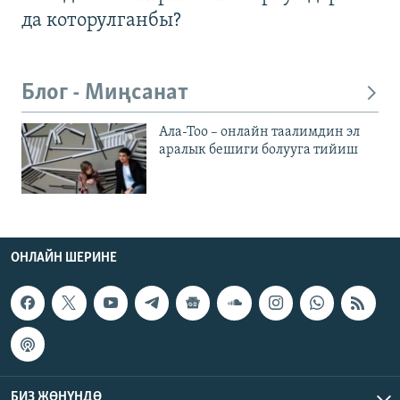
да которулганбы?
Блог - Миңсанат
Ала-Тоо – онлайн таалимдин эл
аралык бешиги болууга тийиш
ОНЛАЙН ШЕРИНЕ
БИЗ ЖӨНҮНДӨ