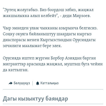
"Эртең жолугабыз. Биз боордош элбиз, жаңжал
жакшылыкка алып келбейт", - деди Мирзоев.
Чыр эмнеден улам чыкканы азырынча белгисиз.
Соңку окуяга байланыштуу шаардагы кыргыз
диаспорасы менен Кыргызстандын Орусиядагы
элчилиги маалымат бере элек.
Орусияда иштеп жүргөн Борбор Азиядан барган
мигранттар арасында жаңжал, мушташ буга чейин
да катталган.
Бөлүшүңүз
Катталыңыз
Дагы кызыктуу баяндар