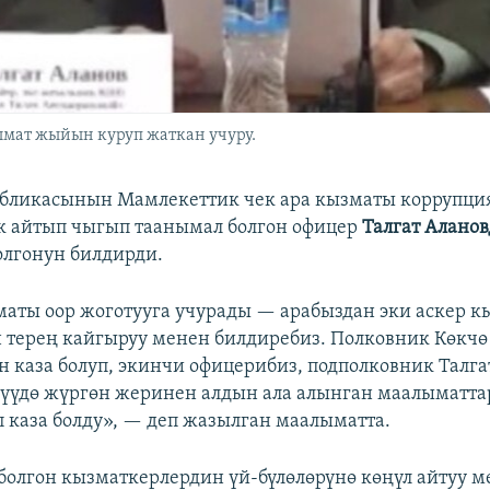
мат жыйын куруп жаткан учуру.
убликасынын Мамлекеттик чек ара кызматы коррупци
к айтып чыгып таанымал болгон офицер
Талгат Аланов
болгонун билдирди.
маты оор жоготууга учурады — арабыздан эки аскер 
н терең кайгыруу менен билдиребиз. Полковник Көкч
 каза болуп, экинчи офицерибиз, подполковник Талга
гүүдө жүргөн жеринен алдын ала алынган маалыматта
п каза болду», — деп жазылган маалыматта.
болгон кызматкерлердин үй-бүлөлөрүнө көңүл айтуу м