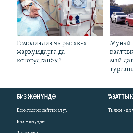
Гемодиализ чыры: акча
Мунай 
маркумдарга да
каатчы
которулганбы?
май да
турган
БИЗ ЖӨНҮНДӨ
"АЗАТТЫ
Блоктолгон сайтты ачуу
Тилим - ди
Биз жөнүндө
Русский