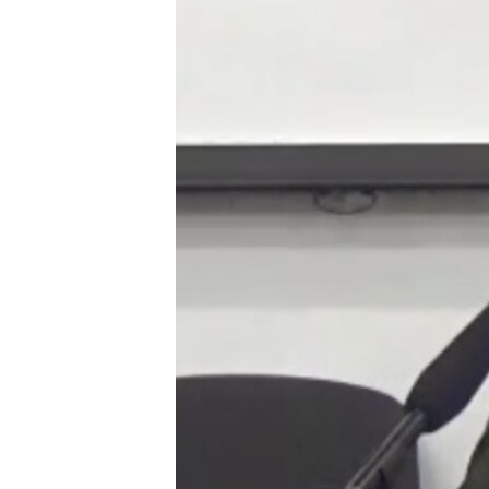
ЭЖЕ-СИҢДИЛЕР
АЗАТТЫК+
ЫҢГАЙСЫЗ СУРООЛОР