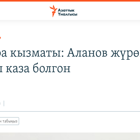
Р
ра кызматы: Аланов жүрө
п каза болгон
з
ан табыңыз