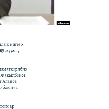
ялык иштер
ду
жүрөгү
кызматкерибиз
ө Жакыпбеков
т Аланов
р боюнча
енен ар