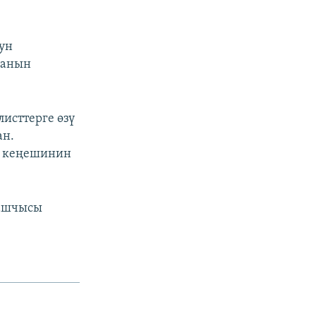
ун
канын
исттерге өзү
ан.
к кеңешинин
башчысы