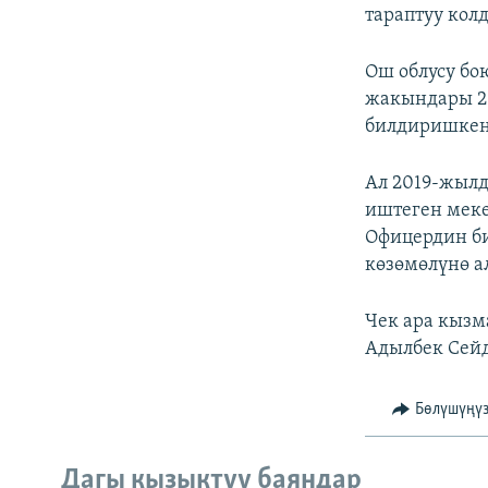
тараптуу кол
Ош облусу бо
жакындары 2
билдиришкен
Ал 2019-жылд
иштеген меке
Офицердин би
көзөмөлүнө а
Чек ара кыз
Адылбек Сейд
Бөлүшүңү
Дагы кызыктуу баяндар