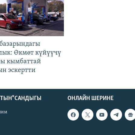
базарындагы
лык: Өкмөт күйүүчү
гы кымбаттай
ын эскертти
КТЫН" САНДЫГЫ
ОНЛАЙН ШЕРИНЕ
лим