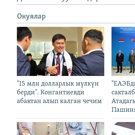
Окуялар
"15 млн долларлык мүлкүн
"ЕАЭБд
берди". Конгантиевди
сакталб
абактан алып калган чечим
Атадаг
Пашин