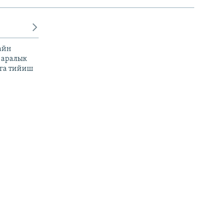
айн
 аралык
га тийиш