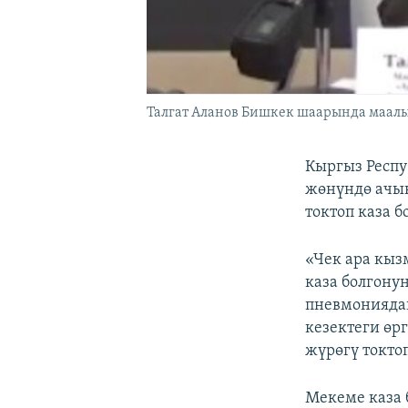
Талгат Аланов Бишкек шаарында маалы
Кыргыз Респ
жөнүндө ачы
токтоп каза 
«Чек ара кыз
каза болгону
пневмониядан
кезектеги өр
жүрөгү токто
Мекеме каза 