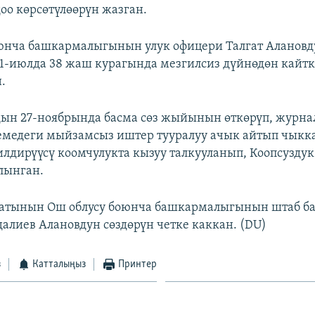
доо көрсөтүлөөрүн жазган.
юнча башкармалыгынын улук офицери Талгат Алановд
1-июлда 38 жаш курагында мезгилсиз дүйнөдөн кайт
.
ын 27-ноябрында басма сөз жыйынын өткөрүп, журнал
медеги мыйзамсыз иштер тууралуу ачык айтып чыкк
лдирүүсү коомчулукта кызуу талкууланып, Коопсузду
лынган.
матынын Ош облусу боюнча башкармалыгынын штаб 
алиев Алановдун сөздөрүн четке каккан. (DU)
з
Катталыңыз
Принтер