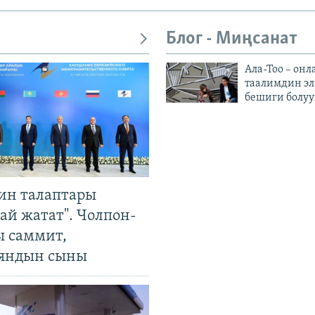
Блог - Миңсанат
Ала-Тоо – онл
таалимдин эл
бешиги болуу
ин талаптары
ай жатат". Чолпон-
ы саммит,
яндын сыны