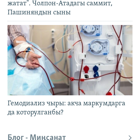
жатат". Чолпон-Атадагы саммит,
Пашиняндын сыны
Гемодиализ чыры: акча маркумдарга
да которулганбы?
Блог - Миңсанат