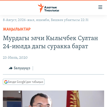
Линктер
Мазмунга
өтүңүз
8-Август, 2026-жыл, ишемби, Бишкек убактысы 22:31
Навигацияга
ЖАҢЫЛЫКТАР
өтүңүз
ЖАҢЫЛЫКТАР
КЫРГЫЗСТАН
Издөөгө
Мурдагы элчи Кылычбек Султан
салыңыз
ДҮЙНӨ
КЫРГЫЗСТАН
24-июлда дагы суракка барат
УКРАИНА
САЯСАТ
ДҮЙНӨ
23-Июль, 2020
АТАЙЫН ИЛИКТӨӨ
ЭКОНОМИКА
БОРБОР АЗИЯ
ТВ ПРОГРАММАЛАР
Бөлүшүңүз
МАДАНИЯТ
ПОДКАСТ
БҮГҮН АЗАТТЫКТА
Бизди Google'дан табыңыз
ӨЗГӨЧӨ ПИКИР
ЭКСПЕРТТЕР ТАЛДАЙТ
БИЗ ЖАНА ДҮЙНӨ
Русский
ДАНИСТЕ