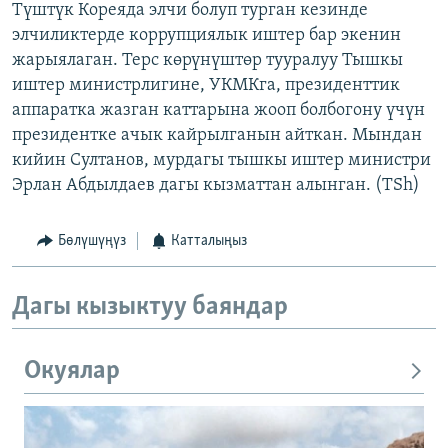
Түштүк Кореяда элчи болуп турган кезинде
элчиликтерде коррупциялык иштер бар экенин
жарыялаган. Терс көрүнүштөр тууралуу Тышкы
иштер министрлигине, УКМКга, президенттик
аппаратка жазган каттарына жооп болбогону үчүн
президентке ачык кайрылганын айткан. Мындан
кийин Султанов, мурдагы тышкы иштер министри
Эрлан Абдылдаев дагы кызматтан алынган. (TSh)
Бөлүшүңүз
Катталыңыз
Дагы кызыктуу баяндар
Окуялар