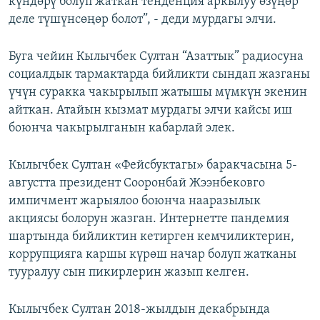
күндөрү болуп жаткан тенденция аркылуу өзүңөр
деле түшүнсөңөр болот”, - деди мурдагы элчи.
Буга чейин Кылычбек Султан “Азаттык” радиосуна
социалдык тармактарда бийликти сындап жазганы
үчүн суракка чакырылып жатышы мүмкүн экенин
айткан. Атайын кызмат мурдагы элчи кайсы иш
боюнча чакырылганын кабарлай элек.
Кылычбек Султан «Фейсбуктагы» баракчасына 5-
августта президент Сооронбай Жээнбековго
импичмент жарыялоо боюнча нааразылык
акциясы болорун жазган. Интернетте пандемия
шартында бийликтин кетирген кемчиликтерин,
коррупцияга каршы күрөш начар болуп жатканы
тууралуу сын пикирлерин жазып келген.
Кылычбек Султан 2018-жылдын декабрында