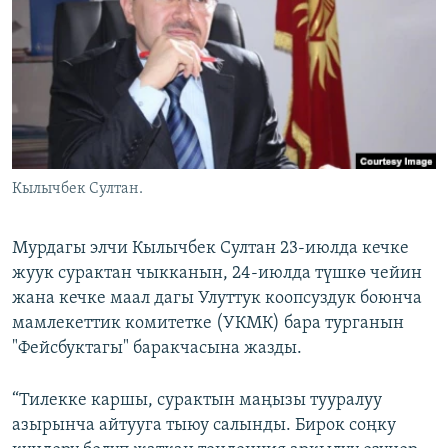
ОНЛАЙН ШЕРИНЕ
ЭЖЕ-СИҢДИЛЕР
АЗАТТЫК+
ЫҢГАЙСЫЗ СУРООЛОР
ЭЕ/АРнун бардык сайттары
Кылычбек Султан.
Мурдагы элчи Кылычбек Султан 23-июлда кечке
жуук сурактан чыкканын, 24-июлда түшкө чейин
жана кечке маал дагы Улуттук коопсуздук боюнча
мамлекеттик комитетке (УКМК) бара турганын
"Фейсбуктагы" баракчасына жазды.
“Тилекке каршы, сурактын маңызы тууралуу
азырынча айтууга тыюу салынды. Бирок соңку