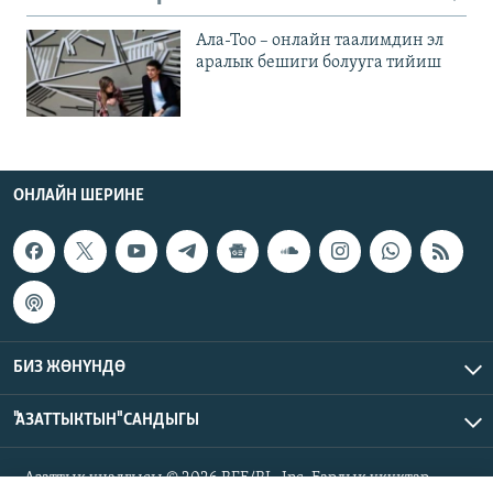
Ала-Тоо – онлайн таалимдин эл
аралык бешиги болууга тийиш
ОНЛАЙН ШЕРИНЕ
БИЗ ЖӨНҮНДӨ
"АЗАТТЫКТЫН" САНДЫГЫ
Азаттык үналгысы © 2026 RFE/RL, Inc. Бардык укуктар