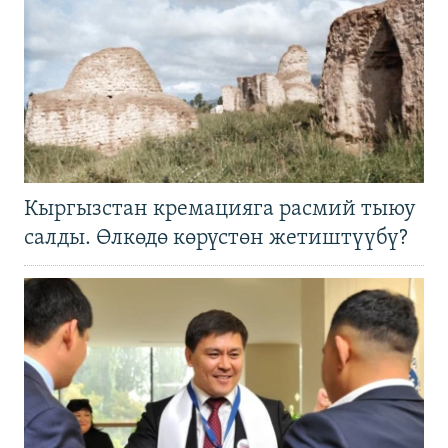
Кыргызстан кремацияга расмий тыюу
салды. Өлкөдө көрүстөн жетиштүүбү?