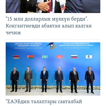
"15 млн долларлык мүлкүн берди".
Конгантиевди абактан алып калган
чечим
"ЕАЭБдин талаптары сакталбай