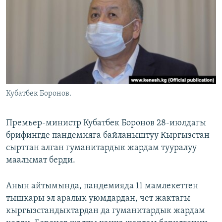
ОНЛАЙН ШЕРИНЕ
ЭЖЕ-СИҢДИЛЕР
АЗАТТЫК+
ЫҢГАЙСЫЗ СУРООЛОР
ЭЕ/АРнун бардык сайттары
Кубатбек Боронов.
Премьер-министр Кубатбек Боронов 28-июлдагы
брифингде пандемияга байланыштуу Кыргызстан
сырттан алган гуманитардык жардам тууралуу
маалымат берди.
Анын айтымында, пандемияда 11 мамлекеттен
тышкары эл аралык уюмдардан, чет жактагы
кыргызстандыктардан да гуманитардык жардам