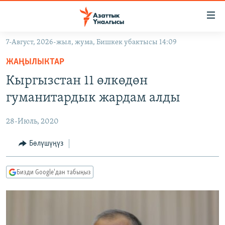
Линктер
Мазмунга
өтүңүз
7-Август, 2026-жыл, жума, Бишкек убактысы 14:09
Навигацияга
ЖАҢЫЛЫКТАР
өтүңүз
ЖАҢЫЛЫКТАР
КЫРГЫЗСТАН
Издөөгө
Кыргызстан 11 өлкөдөн
салыңыз
ДҮЙНӨ
КЫРГЫЗСТАН
гуманитардык жардам алды
УКРАИНА
САЯСАТ
ДҮЙНӨ
28-Июль, 2020
АТАЙЫН ИЛИКТӨӨ
ЭКОНОМИКА
БОРБОР АЗИЯ
ТВ ПРОГРАММАЛАР
Бөлүшүңүз
МАДАНИЯТ
ПОДКАСТ
БҮГҮН АЗАТТЫКТА
Бизди Google'дан табыңыз
ӨЗГӨЧӨ ПИКИР
ЭКСПЕРТТЕР ТАЛДАЙТ
БИЗ ЖАНА ДҮЙНӨ
Русский
ДАНИСТЕ