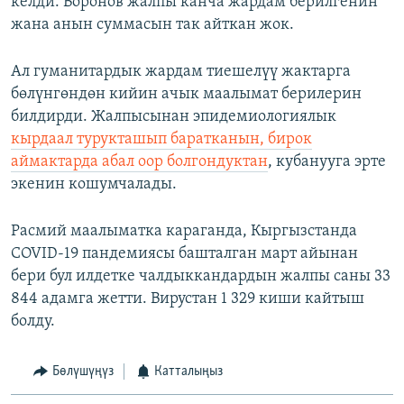
келди. Боронов жалпы канча жардам берилгенин
жана анын суммасын так айткан жок.
Ал гуманитардык жардам тиешелүү жактарга
бөлүнгөндөн кийин ачык маалымат берилерин
билдирди. Жалпысынан эпидемиологиялык
кырдаал турукташып баратканын, бирок
аймактарда абал оор болгондуктан
, кубанууга эрте
экенин кошумчалады.
Расмий маалыматка караганда, Кыргызстанда
COVID-19 пандемиясы башталган март айынан
бери бул илдетке чалдыккандардын жалпы саны 33
844 адамга жетти. Вирустан 1 329 киши кайтыш
болду.
Бөлүшүңүз
Катталыңыз