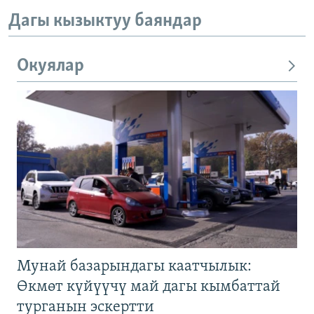
Дагы кызыктуу баяндар
Окуялар
Мунай базарындагы каатчылык:
Өкмөт күйүүчү май дагы кымбаттай
турганын эскертти