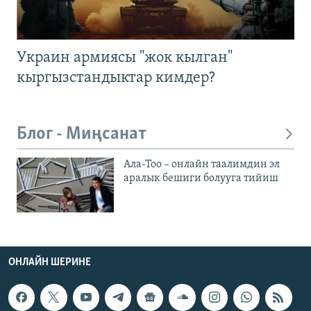
Украин армиясы "жок кылган"
кыргызстандыктар кимдер?
Блог - Миңсанат
Ала-Тоо – онлайн таалимдин эл
аралык бешиги болууга тийиш
ОНЛАЙН ШЕРИНЕ