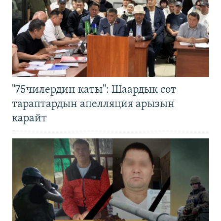
"75чилердин каты": Шаардык сот
тараптардын апелляция арызын
карайт