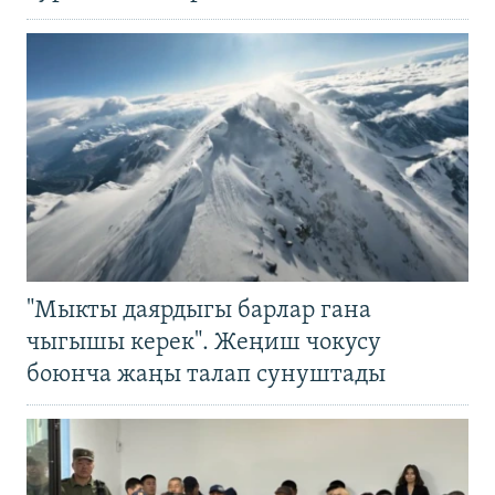
"Мыкты даярдыгы барлар гана
чыгышы керек". Жеңиш чокусу
боюнча жаңы талап сунуштады