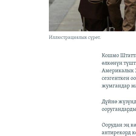
Иллюстрациялык сүрөт.
Кошмо Штатта
өлкөнүн түшт
Америкалык 
сезгенткен о
жумгандар ма
Дүйнө жүзүнд
ооругандарды
Оорудан эң к
антирекорд к