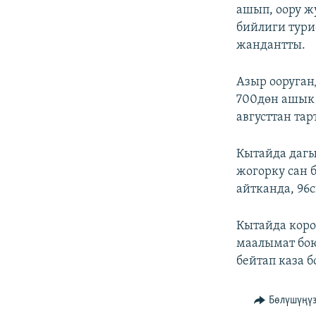
ашып, оору жу
бийлиги тури
жандантты.
Азыр ооруган
700дөн ашык 
августтан та
Кытайда дагы
жогорку сан 
айтканда, 9
Кытайда коро
маалымат бою
бейтап каза б
Бөлүшүңү