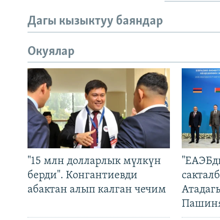
Дагы кызыктуу баяндар
Окуялар
"15 млн долларлык мүлкүн
"ЕАЭБд
берди". Конгантиевди
сакталб
абактан алып калган чечим
Атадаг
Пашин