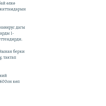
бай өлкө
а каттамдарын
навирус дагы
арды 1-
еттендирди.
айынан берки
, тактап
смий
4600он көп