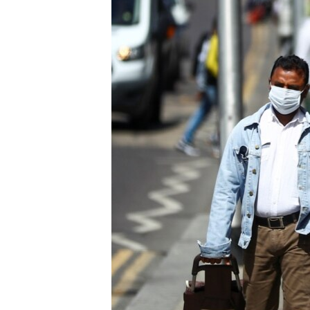
ЭЖЕ-СИҢДИЛЕР
АЗАТТЫК+
ЫҢГАЙСЫЗ СУРООЛОР