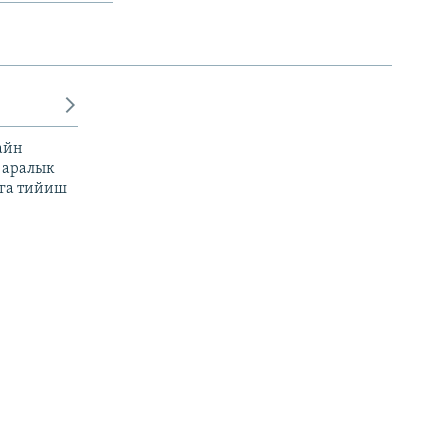
айн
 аралык
га тийиш