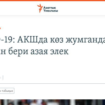
Р
-19: АКШда көз жумганд
н бери азая элек
з
ан табыңыз