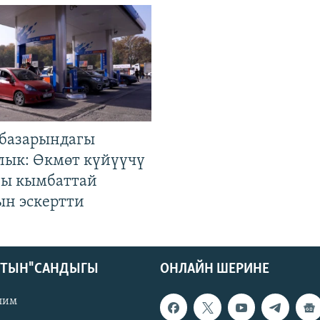
базарындагы
лык: Өкмөт күйүүчү
гы кымбаттай
ын эскертти
КТЫН" САНДЫГЫ
ОНЛАЙН ШЕРИНЕ
лим