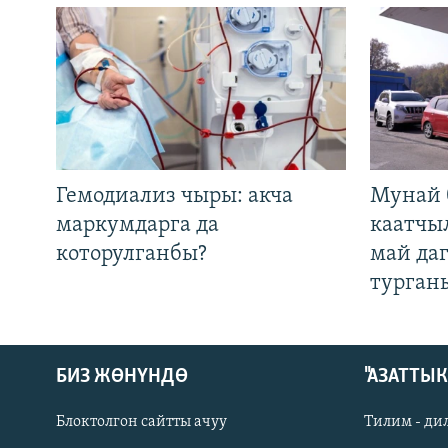
Гемодиализ чыры: акча
Мунай 
маркумдарга да
каатчы
которулганбы?
май да
турган
БИЗ ЖӨНҮНДӨ
"АЗАТТЫ
Блоктолгон сайтты ачуу
Тилим - ди