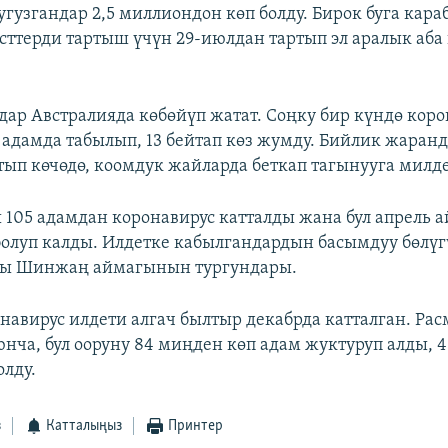
гузгандар 2,5 миллиондон көп болду. Бирок буга кара
сттерди тартыш үчүн 29-июлдан тартып эл аралык аб
дар Австралияда көбөйүп жатат. Соңку бир күндө коро
адамда табылып, 13 бейтап көз жумду. Бийлик жаранд
ртып көчөдө, коомдук жайларда беткап тагынууга милд
 105 адамдан коронавирус катталды жана бул апрель 
болуп калды. Илдетке кабылгандардын басымдуу бөлүгү
6сы Шинжаң аймагынын тургундары.
навирус илдети алгач былтыр декабрда катталган. Ра
нча, бул ооруну 84 миңден көп адам жуктуруп алды, 
олду.
з
Катталыңыз
Принтер