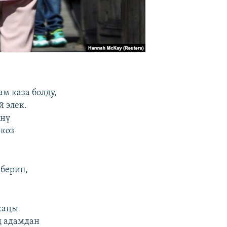
м каза болду,
 элек.
өнү
 көз
 берип,
жаңы
ң адамдан