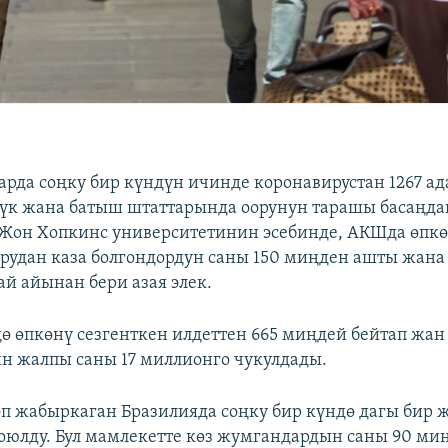
рда соңку бир күндүн ичинде коронавирустан 1267 ада
үк жана батыш штаттарында оорунун тарашы басаңдай
Жон Хопкинс университетинин эсебинде, АКШда өпк
орудан каза болгондордун саны 150 миңден ашты жана
й айынан бери азая элек.
ө өпкөнү сезгенткен илдеттен 665 миңдей бейтап жан
н жалпы саны 17 миллионго чукулдады.
өп жабыркаган Бразилияда соңку бир күндө дагы бир 
оюлду. Бул мамлекетте көз жумгандардын саны 90 ми