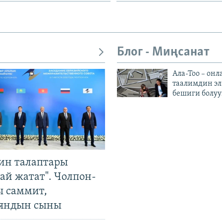
Блог - Миңсанат
Ала-Тоо – онл
таалимдин эл
бешиги болуу
ин талаптары
ай жатат". Чолпон-
ы саммит,
яндын сыны