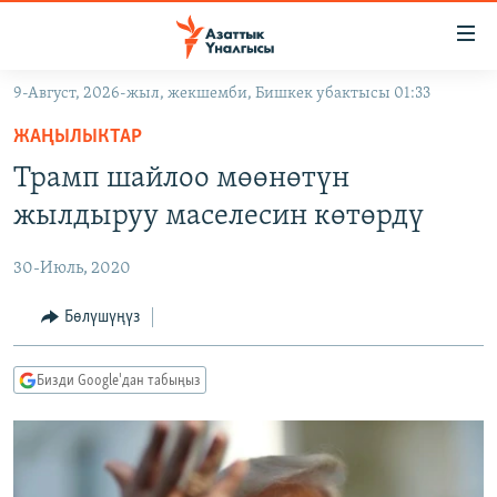
Линктер
Мазмунга
өтүңүз
9-Август, 2026-жыл, жекшемби, Бишкек убактысы 01:33
Навигацияга
ЖАҢЫЛЫКТАР
өтүңүз
ЖАҢЫЛЫКТАР
КЫРГЫЗСТАН
Издөөгө
Трамп шайлоо мөөнөтүн
салыңыз
ДҮЙНӨ
КЫРГЫЗСТАН
жылдыруу маселесин көтөрдү
УКРАИНА
САЯСАТ
ДҮЙНӨ
30-Июль, 2020
АТАЙЫН ИЛИКТӨӨ
ЭКОНОМИКА
БОРБОР АЗИЯ
ТВ ПРОГРАММАЛАР
Бөлүшүңүз
МАДАНИЯТ
ПОДКАСТ
БҮГҮН АЗАТТЫКТА
Бизди Google'дан табыңыз
ӨЗГӨЧӨ ПИКИР
ЭКСПЕРТТЕР ТАЛДАЙТ
БИЗ ЖАНА ДҮЙНӨ
Русский
ДАНИСТЕ