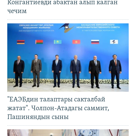
Конгантиевди абактан алып калган
чечим
"ЕАЭБдин талаптары сакталбай
жатат". Чолпон-Атадагы саммит,
Пашиняндын сыны