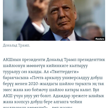
ОНЛАЙН ШЕРИНЕ
ЭЖЕ-СИҢДИЛЕР
АЗАТТЫК+
ЫҢГАЙСЫЗ СУРООЛОР
ЭЕ/АРнун бардык сайттары
Дональд Трамп.
АКШнын президенти Дональд Трамп президенттик
шайлоонун мөөнөтүн кийинкиге калтыруу
тууралуу сөз кылды. Ал «Твиттердеги»
баракчасына «Почта аркылуу универсалдуу добуш
берүү менен 2020-жылдагы шайлоо тарыхта эң так
эмес жана көз боёмочу шайлоо катары калат. Бул
АКШ үчүн улуу уят болот. Адамдар эрежеге ылайык
жана коопсуз добуш бере алганга чейин