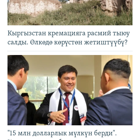
Кыргызстан кремацияга расмий тыюу
салды. Өлкөдө көрүстөн жетиштүүбү?
"15 млн долларлык мүлкүн берди".