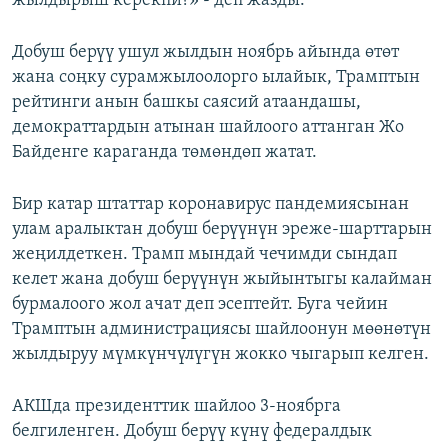
жылдырыш керекпи?» - деп жазды.
Добуш берүү ушул жылдын ноябрь айында өтөт
жана соңку сурамжылоолорго ылайык, Трамптын
рейтинги анын башкы саясий атаандашы,
демократтардын атынан шайлоого аттанган Жо
Байденге караганда төмөндөп жатат.
Бир катар штаттар коронавирус пандемиясынан
улам аралыктан добуш берүүнүн эреже-шарттарын
жеңилдеткен. Трамп мындай чечимди сындап
келет жана добуш берүүнүн жыйынтыгы калайман
бурмалоого жол ачат деп эсептейт. Буга чейин
Трамптын администрациясы шайлоонун мөөнөтүн
жылдыруу мүмкүнчүлүгүн жокко чыгарып келген.
АКШда президенттик шайлоо 3-ноябрга
белгиленген. Добуш берүү күнү федералдык