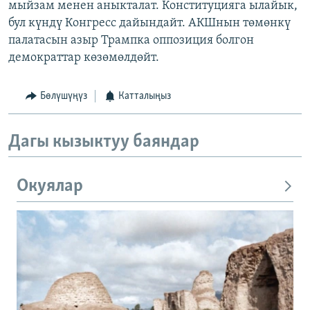
мыйзам менен аныкталат. Конституцияга ылайык,
бул күндү Конгресс дайындайт. АКШнын төмөнкү
палатасын азыр Трампка оппозиция болгон
демократтар көзөмөлдөйт.
Бөлүшүңүз
Катталыңыз
Дагы кызыктуу баяндар
Окуялар