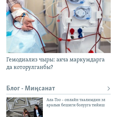
Гемодиализ чыры: акча маркумдарга
да которулганбы?
Блог - Миңсанат
Ала-Тоо – онлайн таалимдин эл
аралык бешиги болууга тийиш