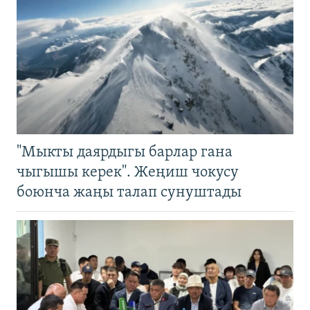
"Мыкты даярдыгы барлар гана
чыгышы керек". Жеңиш чокусу
боюнча жаңы талап сунуштады