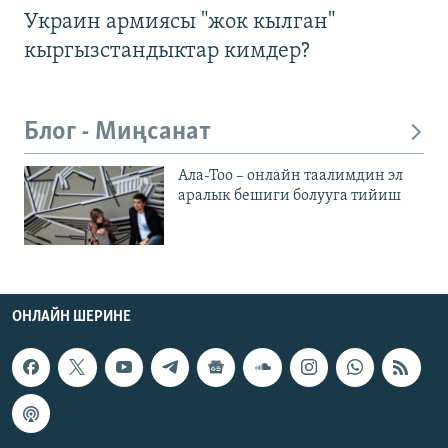
Украин армиясы "жок кылган"
кыргызстандыктар кимдер?
Блог - Миңсанат
Ала-Тоо – онлайн таалимдин эл
аралык бешиги болууга тийиш
ОНЛАЙН ШЕРИНЕ