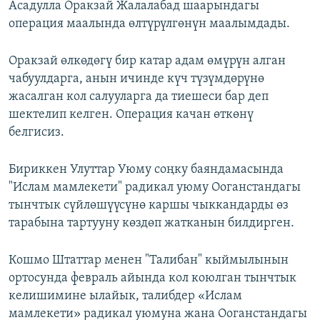
Асадулла Оракзай Жалалабад шаарындагы
операция маалында өлтүрүлгөнүн маалымдады.
Оракзай өлкөдөгү бир катар адам өмүрүн алган
чабуулдарга, анын ичинде күч түзүмдөрүнө
жасалган кол салууларга да тиешеси бар деп
шектелип келген. Операция качан өткөнү
белгисиз.
Бириккен Улуттар Уюму соңку баяндамасында
"Ислам мамлекети" радикал уюму Ооганстандагы
тынчтык сүйлөшүүсүнө каршы чыккандарды өз
тарабына тартууну көздөп жатканын билдирген.
Кошмо Штаттар менен "Талибан" кыймылынын
ортосунда февраль айында кол коюлган тынчтык
келишимине ылайык, талибдер «Ислам
мамлекети» радикал уюмуна жана Ооганстандагы