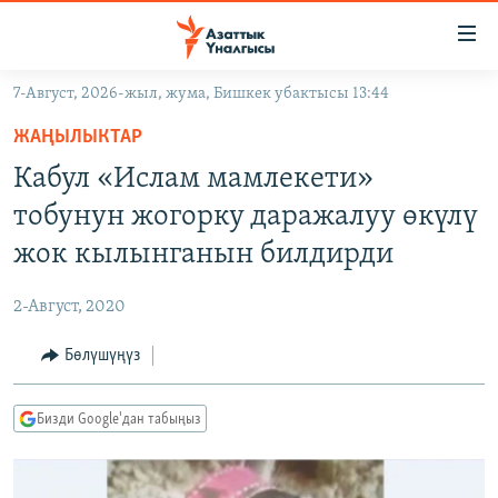
Линктер
Мазмунга
өтүңүз
7-Август, 2026-жыл, жума, Бишкек убактысы 13:44
Навигацияга
ЖАҢЫЛЫКТАР
өтүңүз
ЖАҢЫЛЫКТАР
КЫРГЫЗСТАН
Издөөгө
Кабул «Ислам мамлекети»
салыңыз
ДҮЙНӨ
КЫРГЫЗСТАН
тобунун жогорку даражалуу өкүлү
УКРАИНА
САЯСАТ
ДҮЙНӨ
жок кылынганын билдирди
АТАЙЫН ИЛИКТӨӨ
ЭКОНОМИКА
БОРБОР АЗИЯ
2-Август, 2020
ТВ ПРОГРАММАЛАР
МАДАНИЯТ
Бөлүшүңүз
ПОДКАСТ
БҮГҮН АЗАТТЫКТА
ӨЗГӨЧӨ ПИКИР
ЭКСПЕРТТЕР ТАЛДАЙТ
Бизди Google'дан табыңыз
БИЗ ЖАНА ДҮЙНӨ
Русский
ДАНИСТЕ