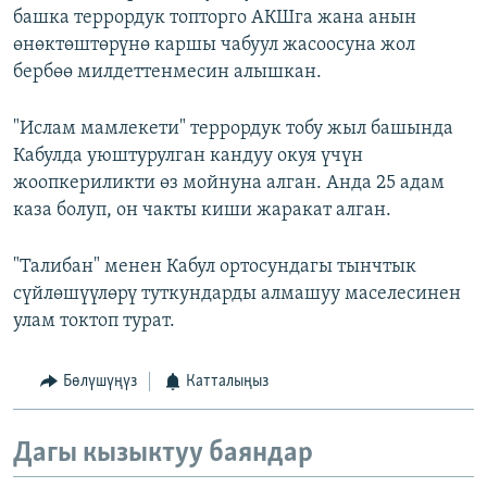
башка террордук топторго АКШга жана анын
өнөктөштөрүнө каршы чабуул жасоосуна жол
бербөө милдеттенмесин алышкан.
"Ислам мамлекети" террордук тобу жыл башында
Кабулда уюштурулган кандуу окуя үчүн
жоопкериликти өз мойнуна алган. Анда 25 адам
каза болуп, он чакты киши жаракат алган.
"Талибан" менен Кабул ортосундагы тынчтык
сүйлөшүүлөрү туткундарды алмашуу маселесинен
улам токтоп турат.
Бөлүшүңүз
Катталыңыз
Дагы кызыктуу баяндар