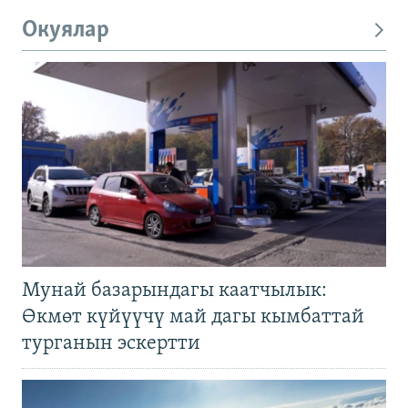
Окуялар
Мунай базарындагы каатчылык:
Өкмөт күйүүчү май дагы кымбаттай
турганын эскертти