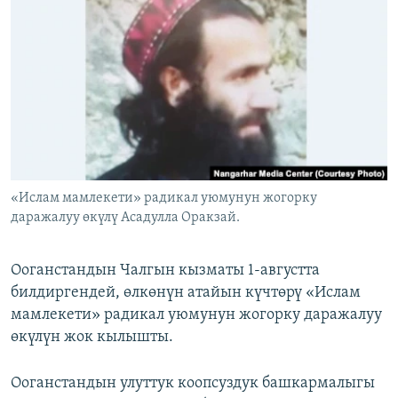
ОНЛАЙН ШЕРИНЕ
ЭЖЕ-СИҢДИЛЕР
АЗАТТЫК+
ЫҢГАЙСЫЗ СУРООЛОР
ЭЕ/АРнун бардык сайттары
«Ислам мамлекети» радикал уюмунун жогорку
даражалуу өкүлү Асадулла Оракзай.
Ооганстандын Чалгын кызматы 1-августта
билдиргендей, өлкөнүн атайын күчтөрү «Ислам
мамлекети» радикал уюмунун жогорку даражалуу
өкүлүн жок кылышты.
Ооганстандын улуттук коопсуздук башкармалыгы