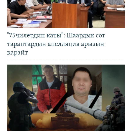
"75чилердин каты": Шаардык сот
тараптардын апелляция арызын
карайт