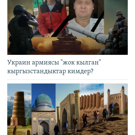
Украин армиясы "жок кылган"
кыргызстандыктар кимдер?