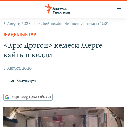
Линктер
Мазмунга
өтүңүз
6-Август, 2026-жыл, бейшемби, Бишкек убактысы 16:31
Навигацияга
ЖАҢЫЛЫКТАР
өтүңүз
ЖАҢЫЛЫКТАР
КЫРГЫЗСТАН
Издөөгө
«Крю Дрэгон» кемеси Жерге
салыңыз
ДҮЙНӨ
КЫРГЫЗСТАН
кайтып келди
УКРАИНА
САЯСАТ
ДҮЙНӨ
3-Август, 2020
АТАЙЫН ИЛИКТӨӨ
ЭКОНОМИКА
БОРБОР АЗИЯ
ТВ ПРОГРАММАЛАР
Бөлүшүңүз
МАДАНИЯТ
ПОДКАСТ
БҮГҮН АЗАТТЫКТА
Бизди Google'дан табыңыз
ӨЗГӨЧӨ ПИКИР
ЭКСПЕРТТЕР ТАЛДАЙТ
БИЗ ЖАНА ДҮЙНӨ
Русский
ДАНИСТЕ