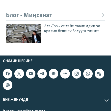
Блог - Миңсанат
Ала-Тоо – онлайн таалимдин эл
аралык бешиги болууга тийиш
ОНЛАЙН ШЕРИНЕ
БИЗ ЖӨНҮНДӨ