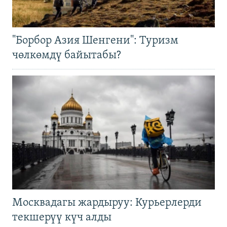
"Борбор Азия Шенгени": Туризм
чөлкөмдү байытабы?
Москвадагы жардыруу: Курьерлерди
текшерүү күч алды