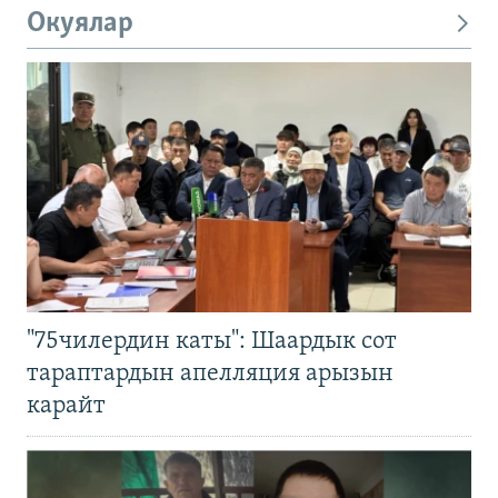
Окуялар
"75чилердин каты": Шаардык сот
тараптардын апелляция арызын
карайт