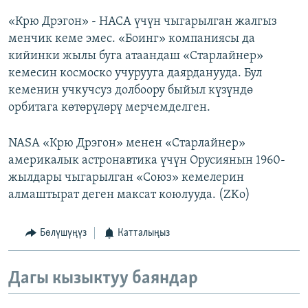
«Крю Дрэгон» - НАСА үчүн чыгарылган жалгыз
менчик кеме эмес. «Боинг» компаниясы да
кийинки жылы буга атаандаш «Старлайнер»
кемесин космоско учурууга даярданууда. Бул
кеменин учкучсуз долбоору быйыл күзүндө
орбитага көтөрүлөрү мерчемделген.
NASA «Крю Дрэгон» менен «Старлайнер»
америкалык астронавтика үчүн Орусиянын 1960-
жылдары чыгарылган «Союз» кемелерин
алмаштырат деген максат коюлууда. (ZKo)
Бөлүшүңүз
Катталыңыз
Дагы кызыктуу баяндар