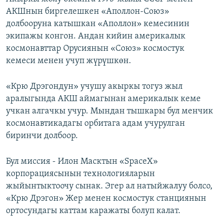
АКШнын биргелешкен «Аполлон-Союз»
долбооруна катышкан «Аполлон» кемесинин
экипажы конгон. Андан кийин америкалык
космонавттар Орусиянын «Союз» космостук
кемеси менен учуп жүрүшкөн.
«Крю Дрэгондун» учушу акыркы тогуз жыл
аралыгында АКШ аймагынан америкалык кеме
учкан алгачкы учур. Мындан тышкары бул менчик
космонавтикадагы орбитага адам учурулган
биринчи долбоор.
Бул миссия - Илон Масктын «SpaceX»
корпорациясынын технологияларын
жыйынтыктоочу сынак. Эгер ал натыйжалуу болсо,
«Крю Дрэгон» Жер менен космостук станциянын
ортосундагы каттам каражаты болуп калат.