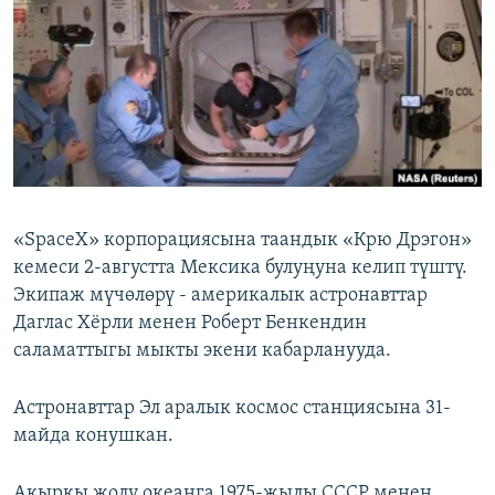
ОНЛАЙН ШЕРИНЕ
ЭЖЕ-СИҢДИЛЕР
АЗАТТЫК+
ЫҢГАЙСЫЗ СУРООЛОР
ЭЕ/АРнун бардык сайттары
«SpaceX» корпорациясына таандык «Крю Дрэгон»
кемеси 2-августта Мексика булуңуна келип түштү.
Экипаж мүчөлөрү - америкалык астронавттар
Даглас Хёрли менен Роберт Бенкендин
саламаттыгы мыкты экени кабарланууда.
Астронавттар Эл аралык космос станциясына 31-
майда конушкан.
Акыркы жолу океанга 1975-жылы СССР менен