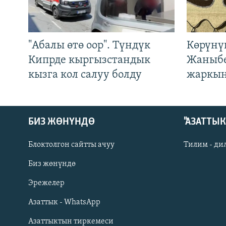
"Абалы өтө оор". Түндүк
Көрүнү
Кипрде кыргызстандык
Жаныбе
кызга кол салуу болду
жаркын
БИЗ ЖӨНҮНДӨ
"АЗАТТЫ
Блоктолгон сайтты ачуу
Тилим - ди
Биз жөнүндө
Русский
Эрежелер
Азаттык - WhatsApp
ОНЛАЙН ШЕРИНЕ
Азаттыктын тиркемеси