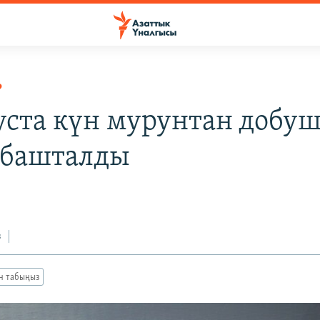
Р
уста күн мурунтан добу
 башталды
з
ан табыңыз