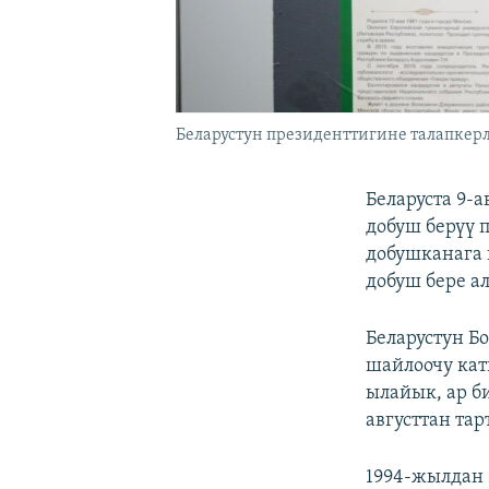
Беларустун президенттигине талапкерл
Беларуста 9-
добуш берүү 
добушканага 
добуш бере а
Беларустун Б
шайлоочу ка
ылайык, ар би
августтан тар
1994-жылдан 