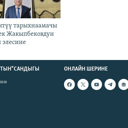
ктүү тарыхнаамачы
к Жакыпбековдун
 элесине
КТЫН" САНДЫГЫ
ОНЛАЙН ШЕРИНЕ
лим