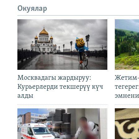
Окуялар
Москвадагы жардыруу:
Жетим-
Курьерлерди текшерүү күч
тегере
алды
эмнени