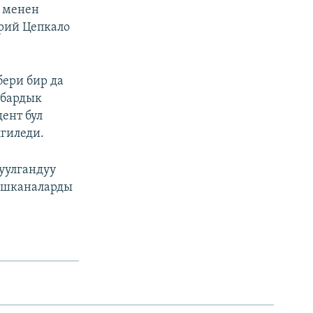
о менен
рий Цепкало
бери бир да
 бардык
ент бул
гиледи.
уулгандуу
 ишканаларды