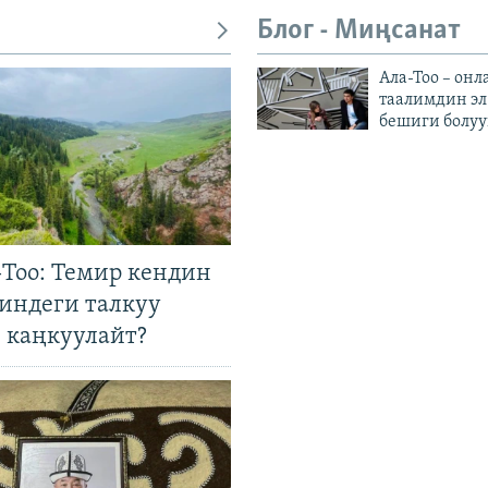
Блог - Миңсанат
Ала-Тоо – онл
таалимдин эл
бешиги болуу
Тоо: Темир кендин
гиндеги талкуу
 каңкуулайт?