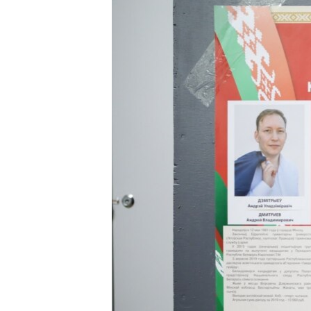
ЭЖЕ-СИҢДИЛЕР
АЗАТТЫК+
ЫҢГАЙСЫЗ СУРООЛОР