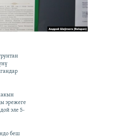
урунтан
үнү
лгандар
жакын
ы эрежеге
дой эле 5-
ндо беш