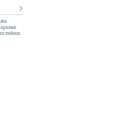
айн
 аралык
га тийиш