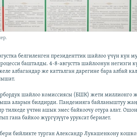
ер.
августка белгиленген президенттик шайлоо үчүн күн м
процесси башталды. 4-8-августта шайлоонун негизги к
келе албагандар же катталган дарегине бара албай ка
лышат.
орбордук шайлоо комиссиясы (БШК) жети миллионго 
тыша аларын билдирди. Пандемияга байланыштуу жаң
р тилкеде үчтөн ашык эмес байкоочу отура алат. Ошон
тып гана байкоо жүргүзүүгө уруксат берилет.
бери бийликте турган Александр Лукашенкону кошко