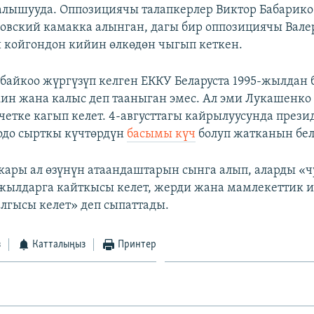
салышууда. Оппозициячы талапкерлер Виктор Бабарик
овский камакка алынган, дагы бир оппозициячы Вале
 койгондон кийин өлкөдөн чыгып кеткен.
байкоо жүргүзүп келген ЕККУ Беларуста 1995-жылдан 
ин жана калыс деп тааныган эмес. Ал эми Лукашенко
четке кагып келет. 4-августтагы кайрылуусунда презид
одо сырткы күчтөрдүн
басымы күч
болуп жатканын бел
ры ал өзүнүн атаандаштарын сынга алып, аларды «ч
жылдарга кайткысы келет, жерди жана мамлекеттик
лгысы келет» деп сыпаттады.
з
Катталыңыз
Принтер