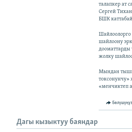
талапкер ат 
Сергей Тихан
БШК каттабай
Шайлоолорго 
шайлоону эрк
дооматтарды 
жолку шайло
Мындан тышка
токсонунчу» 
«менчиктеп а
Бөлүшүңү
Дагы кызыктуу баяндар