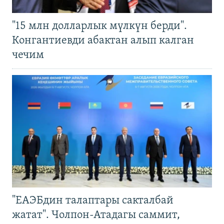
"15 млн долларлык мүлкүн берди".
Конгантиевди абактан алып калган
чечим
"ЕАЭБдин талаптары сакталбай
жатат". Чолпон-Атадагы саммит,