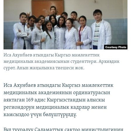
ОНЛАЙН ШЕРИНЕ
ЭЖЕ-СИҢДИЛЕР
АЗАТТЫК+
ЫҢГАЙСЫЗ СУРООЛОР
ЭЕ/АРнун бардык сайттары
Иса Ахунбаев атындагы Кыргыз мамлекеттик
медициналык академиясынын студенттери. Архивдик
сүрөт. Анын жаңылыкка тиешеси жок.
Иса Ахунбаев атындагы Кыргыз мамлекеттик
медициналык академиянын ординатурасын
аяктаган 169 адис Кыргызстандын алыскы
региондорун медициналык кадрлар менен
камсыздоо үчүн бөлүштүрүлдү.
Бул тууралуу Саламаттык сактоо министрлигинин