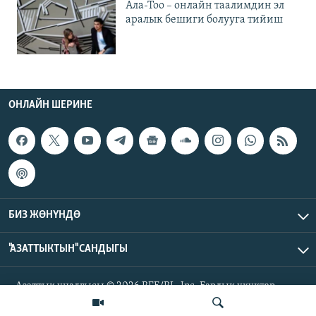
Ала-Тоо – онлайн таалимдин эл
аралык бешиги болууга тийиш
ОНЛАЙН ШЕРИНЕ
БИЗ ЖӨНҮНДӨ
"АЗАТТЫКТЫН" САНДЫГЫ
Азаттык үналгысы © 2026 RFE/RL, Inc. Бардык укуктар
корголгон.