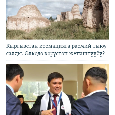
Кыргызстан кремацияга расмий тыюу
салды. Өлкөдө көрүстөн жетиштүүбү?