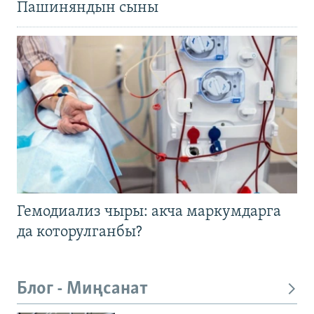
Пашиняндын сыны
Гемодиализ чыры: акча маркумдарга
да которулганбы?
Блог - Миңсанат