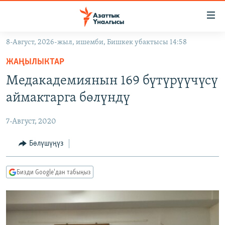
Линктер
Мазмунга
өтүңүз
8-Август, 2026-жыл, ишемби, Бишкек убактысы 14:58
Навигацияга
ЖАҢЫЛЫКТАР
өтүңүз
ЖАҢЫЛЫКТАР
КЫРГЫЗСТАН
Издөөгө
Медакадемиянын 169 бүтүрүүчүсү
салыңыз
ДҮЙНӨ
КЫРГЫЗСТАН
аймактарга бөлүндү
УКРАИНА
САЯСАТ
ДҮЙНӨ
7-Август, 2020
АТАЙЫН ИЛИКТӨӨ
ЭКОНОМИКА
БОРБОР АЗИЯ
ТВ ПРОГРАММАЛАР
Бөлүшүңүз
МАДАНИЯТ
ПОДКАСТ
БҮГҮН АЗАТТЫКТА
Бизди Google'дан табыңыз
ӨЗГӨЧӨ ПИКИР
ЭКСПЕРТТЕР ТАЛДАЙТ
БИЗ ЖАНА ДҮЙНӨ
Русский
ДАНИСТЕ