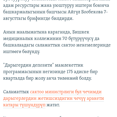
адам ресурстары жана уюштуруу иштери боюнча
башкармалыгынын башчысы Айгүл Бообекова 7-
августтагы брифингде билдирди.
Анын маалыматына караганда, Бишкек
медициналык коллежинин 70 бүтүрүүчүсү да
башкалаадагы саламаттык сактоо мекемелеринде
иштөөгө бөлүндү.
"Дарыгердин депозити" мамлекеттик
программасынын негизинде 175 адиске бир
кварталда бир жолу акча төлөнмөй болду.
Саламаттык
сактоо министрлиги бул чечимди
дарыгерлердин жетишсиздигин чечүү аракети
катары түшүндүрүп
жатат.