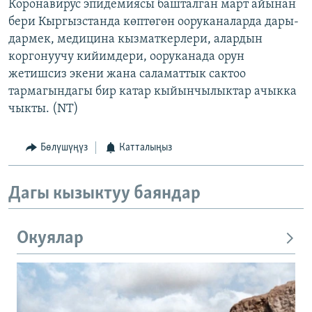
Коронавирус эпидемиясы башталган март айынан
бери Кыргызстанда көптөгөн ооруканаларда дары-
дармек, медицина кызматкерлери, алардын
коргонуучу кийимдери, ооруканада орун
жетишсиз экени жана саламаттык сактоо
тармагындагы бир катар кыйынчылыктар ачыкка
чыкты. (NT)
Бөлүшүңүз
Катталыңыз
Дагы кызыктуу баяндар
Окуялар