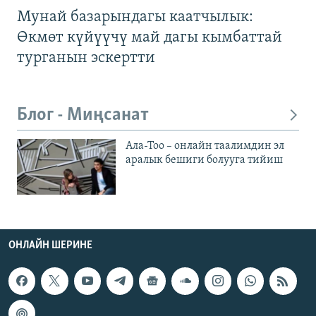
Мунай базарындагы каатчылык:
Өкмөт күйүүчү май дагы кымбаттай
турганын эскертти
Блог - Миңсанат
Ала-Тоо – онлайн таалимдин эл
аралык бешиги болууга тийиш
ОНЛАЙН ШЕРИНЕ