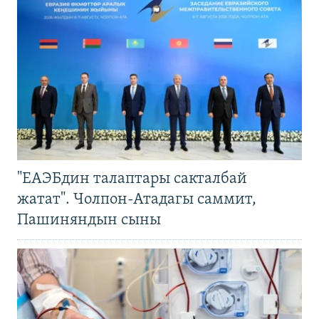
"ЕАЭБдин талаптары сакталбай
жатат". Чолпон-Атадагы саммит,
Пашиняндын сыны