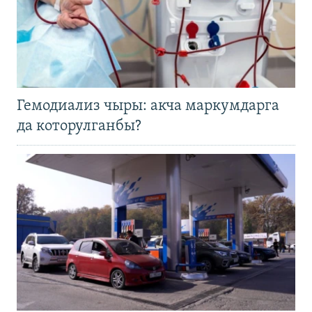
Гемодиализ чыры: акча маркумдарга
да которулганбы?