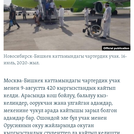
ОНЛАЙН ШЕРИНЕ
ЭЖЕ-СИҢДИЛЕР
АЗАТТЫК+
ЫҢГАЙСЫЗ СУРООЛОР
ЭЕ/АРнун бардык сайттары
Новосибирск-Бишкек каттамындагы чартердик учак. 16-
июль, 2020-жыл.
Москва-Бишкек каттамындагы чартердик учак
менен 9-августта 420 кыргызстандык кайтып
келди. Арасында кош бойлуу, балалуу кыз-
келиндер, оорукчан жана улгайган адамдар,
мекенине чукул арада кайтышы зарыл болгон
адамдар бар. Ошондой эле бул учак менен
Орусиянын окуу жайларында окуган
кыргызстандык студенттер да кайтып келишти.