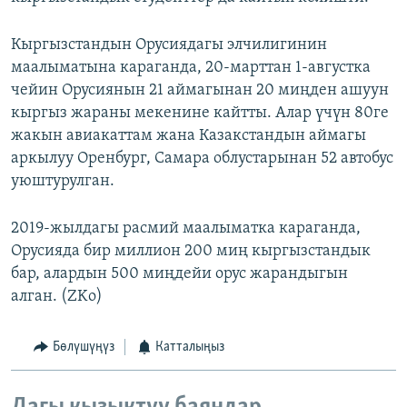
Кыргызстандын Орусиядагы элчилигинин
маалыматына караганда, 20-марттан 1-августка
чейин Орусиянын 21 аймагынан 20 миңден ашуун
кыргыз жараны мекенине кайтты. Алар үчүн 80ге
жакын авиакаттам жана Казакстандын аймагы
аркылуу Оренбург, Самара облустарынан 52 автобус
уюштурулган.
2019-жылдагы расмий маалыматка караганда,
Орусияда бир миллион 200 миң кыргызстандык
бар, алардын 500 миңдейи орус жарандыгын
алган. (ZKo)
Бөлүшүңүз
Катталыңыз