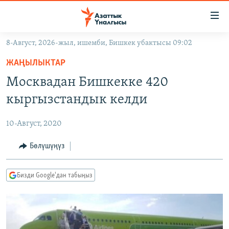
Линктер
Мазмунга
өтүңүз
8-Август, 2026-жыл, ишемби, Бишкек убактысы 09:02
Навигацияга
ЖАҢЫЛЫКТАР
өтүңүз
ЖАҢЫЛЫКТАР
КЫРГЫЗСТАН
Издөөгө
Москвадан Бишкекке 420
салыңыз
ДҮЙНӨ
КЫРГЫЗСТАН
кыргызстандык келди
УКРАИНА
САЯСАТ
ДҮЙНӨ
10-Август, 2020
АТАЙЫН ИЛИКТӨӨ
ЭКОНОМИКА
БОРБОР АЗИЯ
ТВ ПРОГРАММАЛАР
Бөлүшүңүз
МАДАНИЯТ
ПОДКАСТ
БҮГҮН АЗАТТЫКТА
Бизди Google'дан табыңыз
ӨЗГӨЧӨ ПИКИР
ЭКСПЕРТТЕР ТАЛДАЙТ
БИЗ ЖАНА ДҮЙНӨ
Русский
ДАНИСТЕ