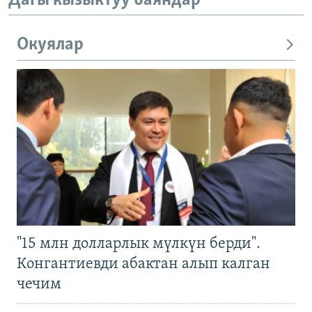
Дагы кызыктуу баяндар
Окуялар
"15 млн долларлык мүлкүн берди".
Конгантиевди абактан алып калган
чечим