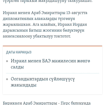
түзүлгөн тарыхый макулдашууну талкуулашат.
Израил менен Араб Эмираттары 13-августта
дипломатиялык алакаларды түзгөнүн
жарыялашкан. Ага ылайык, Израил Иордан
дарыясынын Батыш жээгинин бөлүктөрүн
аннексиялоону убактылуу токтотот.
ДАГЫ КАРАҢЫЗ
Израил менен БАЭ мамилесин жөнгө
салды
Оогандыктардын сүйлөшүүсү
жакындады
Бириккен Араб Эмираттары - Перс булуңунда