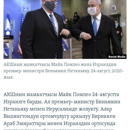
ОНЛАЙН ШЕРИНЕ
ЭЖЕ-СИҢДИЛЕР
АЗАТТЫК+
ЫҢГАЙСЫЗ СУРООЛОР
ЭЕ/АРнун бардык сайттары
АКШнын мамкатчысы Майк Помпео жана Израилдин
премьер-министри Беньямин Нетаньяху. 24-август, 2020-
жыл.
АКШнын мамкатчысы Майк Помпео 24-августта
Израилге барды. Ал премьер-министр Биньямин
Нетаньяху менен Иерусалимде жолукту. Алар
Вашингтондун ортомчулугу аркылуу Бириккен
Араб Эмираттары менен Израилдин ортосунда