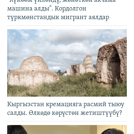
"Күйөөм үйлөндү, жөнөткөн акчама
машина алды". Кордолгон
түркмөнстандык мигрант аялдар
Кыргызстан кремацияга расмий тыюу
салды. Өлкөдө көрүстөн жетиштүүбү?