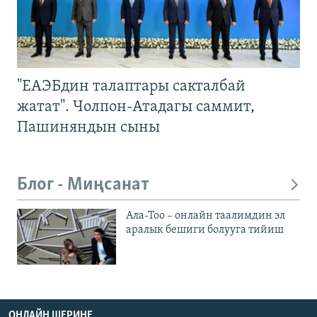
"ЕАЭБдин талаптары сакталбай
жатат". Чолпон-Атадагы саммит,
Пашиняндын сыны
Блог - Миңсанат
Ала-Тоо – онлайн таалимдин эл
аралык бешиги болууга тийиш
ОНЛАЙН ШЕРИНЕ