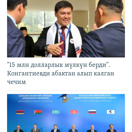
"15 млн долларлык мүлкүн берди".
Конгантиевди абактан алып калган
чечим