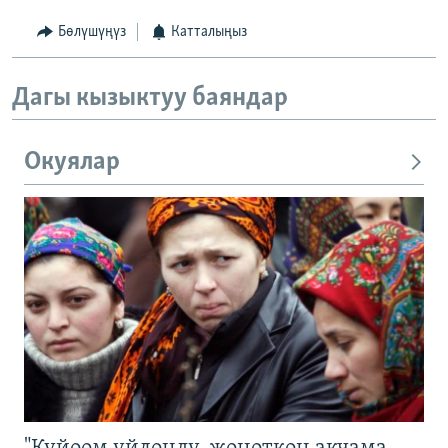
Бөлүшүңүз
Катталыңыз
Дагы кызыктуу баяндар
Окуялар