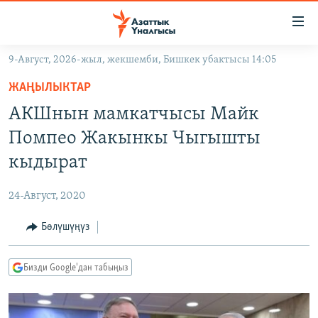
Линктер
Мазмунга
өтүңүз
9-Август, 2026-жыл, жекшемби, Бишкек убактысы 14:05
Навигацияга
ЖАҢЫЛЫКТАР
өтүңүз
ЖАҢЫЛЫКТАР
КЫРГЫЗСТАН
Издөөгө
АКШнын мамкатчысы Майк
салыңыз
ДҮЙНӨ
КЫРГЫЗСТАН
Помпео Жакынкы Чыгышты
УКРАИНА
САЯСАТ
ДҮЙНӨ
кыдырат
АТАЙЫН ИЛИКТӨӨ
ЭКОНОМИКА
БОРБОР АЗИЯ
24-Август, 2020
ТВ ПРОГРАММАЛАР
МАДАНИЯТ
Бөлүшүңүз
ПОДКАСТ
БҮГҮН АЗАТТЫКТА
ӨЗГӨЧӨ ПИКИР
ЭКСПЕРТТЕР ТАЛДАЙТ
Бизди Google'дан табыңыз
БИЗ ЖАНА ДҮЙНӨ
Русский
ДАНИСТЕ