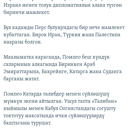
Израил менен толук дипломатиялык алака түзгөн
биринчи мамлекет.
Бул кадамды Перс булуңундагы бир нече мамлекет
кубаттаган. Бирок Иран, Түркия жана Палестина
нааразы болгон.
Маалыматка караганда, Помпео беш күндүк
сапарынын алкагында Бириккен Араб
Эмираттарына, Бахрейнге, Катарга жана Суданга
барганы жатат.
Помпео Катарда талибдер менен сүйлөшүшү
мүмкүн экени айтылган. Ушул тапта «Талибан»
кыймылы менен Кабул Ооганстандагы согушту
токтотуу максатында ички сүйлөшүүлөрдү
баштаганы турушат.