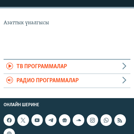
ОНЛАЙН ШЕРИНЕ
ЭЖЕ-СИҢДИЛЕР
АЗАТТЫК+
Азаттык үналгысы
ЫҢГАЙСЫЗ СУРООЛОР
ЭЕ/АРнун бардык сайттары
ТВ ПРОГРАММАЛАР
РАДИО ПРОГРАММАЛАР
ОНЛАЙН ШЕРИНЕ