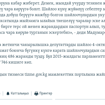
руна кабар жиберет. Демек, мындай учурду тезинен 
ү чара көрүүгө болот. Шайлоо күнү жүйөлүү себептер
да добуш берүүгө мажбур болгон шайлоочулардын уку
ксатында мыйзамга ылайык тиешелүү чаралар эске а
бирге терс ой менен жарандардын паспортун алып, ту
са чара көрүлө турганын эскертебиз», - деди Мадумар
 жетинчи чакырылышка депутаттарды шайлоо 4-октяб
мат боюнча бүгүнкү күнгө карата шайлоочулардын са
миң 486 жаранды түздү. Бул 2015-жылдагы парламент
 746 кишиге көп.
ын тизмеси tizme.gov.kg мамлекеттик порталына жа
з
Катталыңыз
Принтер