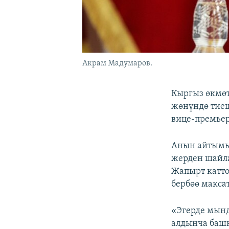
Акрам Мадумаров.
Кыргыз өкмөт
жөнүндө тиеш
вице-премьер
Анын айтымын
жерден шайла
Жапырт катто
бербөө макса
«Эгерде мынд
алдынча баш