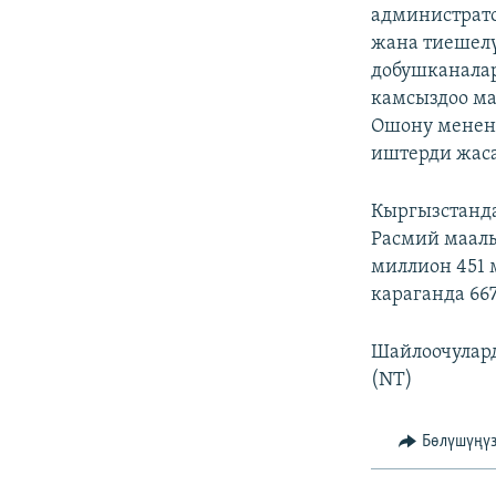
администрато
жана тиешелү
добушканалар
камсыздоо ма
Ошону менен 
иштерди жаса
Кыргызстанда
Расмий маалы
миллион 451 
караганда 667
Шайлоочулард
(NT)
Бөлүшүңү