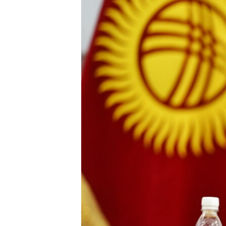
ЭЖЕ-СИҢДИЛЕР
АЗАТТЫК+
ЫҢГАЙСЫЗ СУРООЛОР