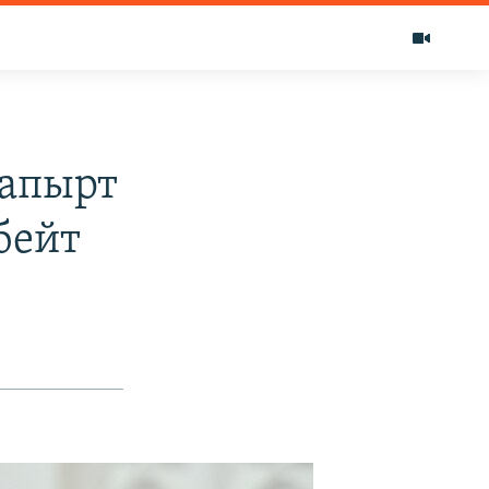
жапырт
бейт