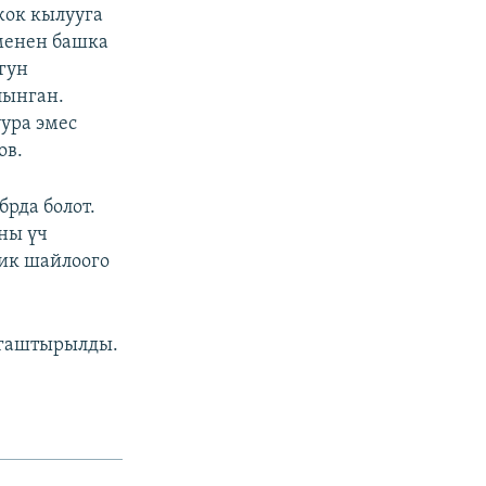
жок кылууга
 менен башка
гун
лынган.
ура эмес
ов.
рда болот.
ны үч
тик шайлоого
йгаштырылды.