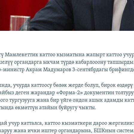
ү Мамлекеттик каттоо кызматына жапырт каттоо учу
елүү органдарга ыкчам түрдө кабарлооону тапшырды.
-министр Акрам Мадумаров 3-сентябрдагы брифингд
да, учурда каттоосу бөлөк жерде болуп, бирок өздөрү
йбыз деген жарандар «Форма-2» документин толтуру
ого тургузууга жана бир үйгө ондон ашык адамды кат
тында өкмөттүн атайын буйругу чыкты.
ай учур катталса, каттоо кызматкери дароо жергиликт
каруу жана ички иштер органдарына, БШКнын систе