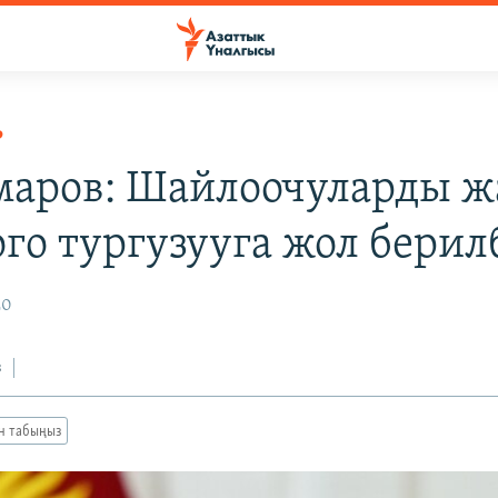
Р
аров: Шайлоочуларды 
ого тургузууга жол берил
20
з
ан табыңыз