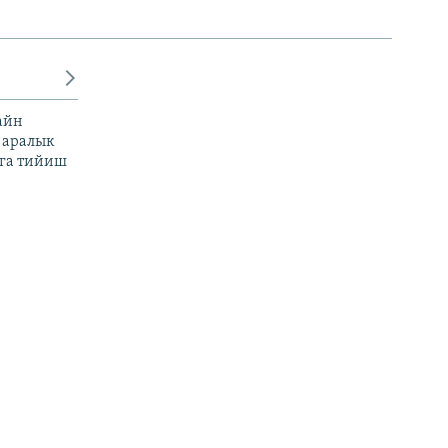
айн
 аралык
га тийиш