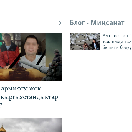
Блог - Миңсанат
Ала-Тоо – онл
таалимдин эл
бешиги болуу
 армиясы жок
 кыргызстандыктар
?