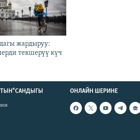
дагы жардыруу:
лерди текшерүү күч
КТЫН" САНДЫГЫ
ОНЛАЙН ШЕРИНЕ
лим