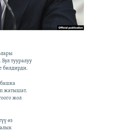
рлары
 Бул тууралуу
е билдирди.
 башка
п жатышат.
тоого жол
үү өз
малык