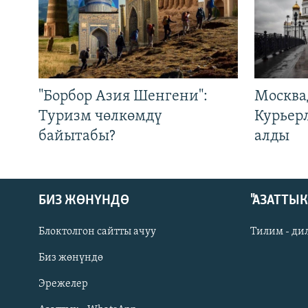
"Борбор Азия Шенгени":
Москва
Туризм чөлкөмдү
Курьер
байытабы?
алды
БИЗ ЖӨНҮНДӨ
"АЗАТТЫ
Блоктолгон сайтты ачуу
Тилим - ди
Биз жөнүндө
Русский
Эрежелер