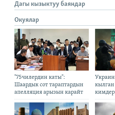
Дагы кызыктуу баяндар
Окуялар
"75чилердин каты":
Украин
Шаардык сот тараптардын
кылган
апелляция арызын карайт
кимдер