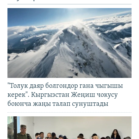
"Толук даяр болгондор гана чыгышы
керек". Кыргызстан Жеңиш чокусу
боюнча жаңы талап сунуштады