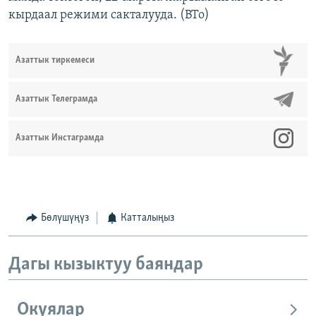
кырдаал режими сакталууда. (BTo)
Азаттык тиркемеси
Азаттык Телеграмда
Азаттык Инстаграмда
Бөлүшүңүз
Катталыңыз
Дагы кызыктуу баяндар
Окуялар