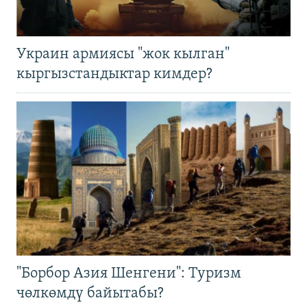
Украин армиясы "жок кылган"
кыргызстандыктар кимдер?
"Борбор Азия Шенгени": Туризм
чөлкөмдү байытабы?