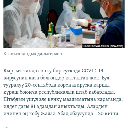
ОНЛАЙН ШЕРИНЕ
ЭЖЕ-СИҢДИЛЕР
АЗАТТЫК+
ЫҢГАЙСЫЗ СУРООЛОР
ЭЕ/АРнун бардык сайттары
Кыргызстандык дарыгерлер.
Кыргызстанда соңку бир суткада COVID-19
вирусунан каза болгондор катталган жок. Бул
тууралуу 20-сентябрда коронавируска каршы
күрөш боюнча республикалык штаб кабарлады.
Штабдын ушул эле күнкү маалыматына караганда,
илдет дагы 81 адамдан аныкталды. Алардын
ичинен эң көбү Жалал-Абад облусунда – 20 киши.