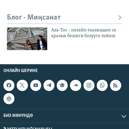
Блог - Миңсанат
Ала-Тоо – онлайн таалимдин эл
аралык бешиги болууга тийиш
ОНЛАЙН ШЕРИНЕ
БИЗ ЖӨНҮНДӨ