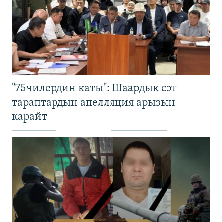
"75чилердин каты": Шаардык сот
тараптардын апелляция арызын
карайт