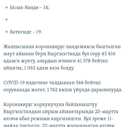
Ысык-Көлдө – 14;
Баткенде – 19.
Жалпысынан коронавирус пандемиясы башталган
март айынан бери Кыргызстанда бул оору 45 416
адамга жукту, алардын ичинен 41 578 бейтап
айыкты, 1 063 адам каза болду.
COVID-19 илдетине чалдыккан 566 бейтап
ооруканада жатат, 1 762 киши үйүндө дарыланууда.
Коронавирус коркунучуна байланыштуу
Кыргызстандын айрым аймактарында 25-мартта
өзгөчө абал режими киргизилген. Бул эреже 11-
майда токтогон, 22-мартта жарыяланган өзгөчө