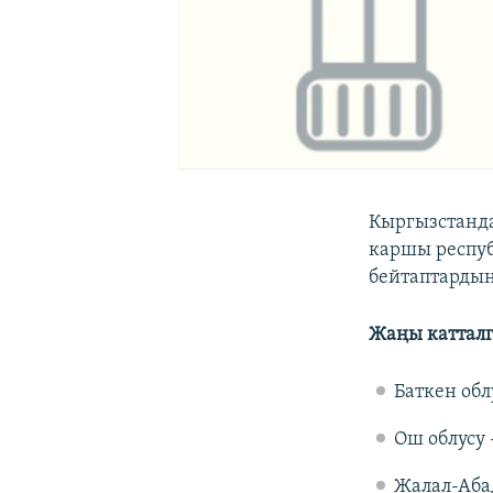
Кыргызстанда
каршы респу
бейтаптарды
Жаңы катталг
Баткен облу
Ош облусу -
Жалал-Абад