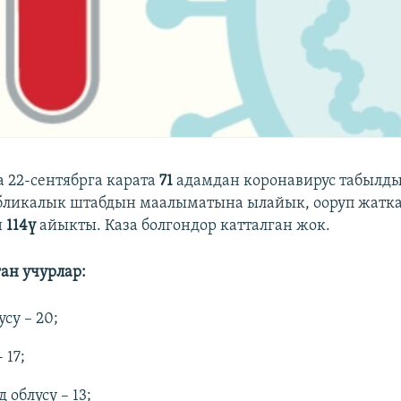
 22-сентябрга карата
71
адамдан коронавирус табылды
бликалык штабдын маалыматына ылайык, ооруп жатк
н
114ү
айыкты. Каза болгондор катталган жок.
ан учурлар:
су – 20;
 17;
 облусу – 13;