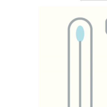
ЭЖЕ-СИҢДИЛЕР
АЗАТТЫК+
ЫҢГАЙСЫЗ СУРООЛОР