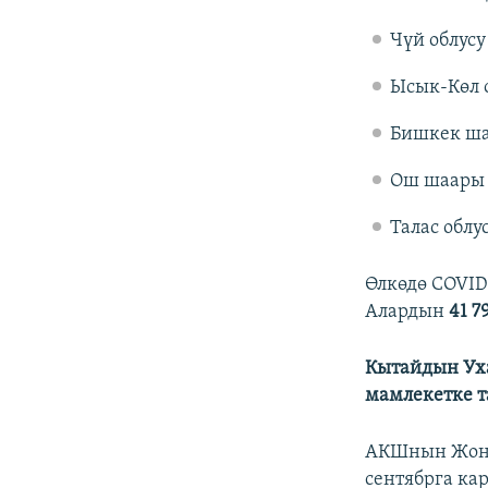
Чүй облусу 
Ысык-Көл о
Бишкек ша
Ош шаары -
Талас облус
Өлкөдө COVID
Алардын
41 
Кытайдын Уха
мамлекетке 
АКШнын Жонс 
сентябрга ка