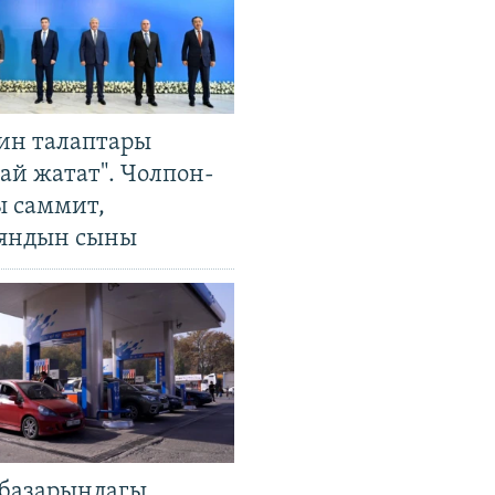
ин талаптары
ай жатат". Чолпон-
ы саммит,
яндын сыны
базарындагы