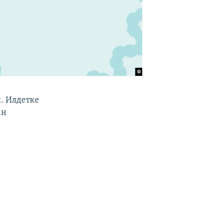
. Илдетке
ан