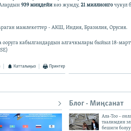
 Алардын
939 миңдейи
көз жумду,
21 миллионго
чукул 
тараган мамлекеттер - АКШ, Индия, Бразилия, Орусия.
 ооруга кабылгандардын алгачкылары быйыл 18-март
(SE)
з
Катталыңыз
Принтер
Блог - Миңсанат
Ала-Тоо – онл
таалимдин эл
бешиги болуу