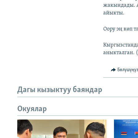
жакындады.
айыкты.
Оору эң көп 
Кыргызстанда
аныкталган. 
Бөлүшүңү
Дагы кызыктуу баяндар
Окуялар