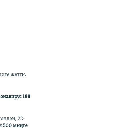
шиге жетти.
онавирус 188
өндөй, 22-
н 500 миңге