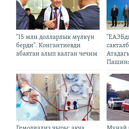
"15 млн долларлык мүлкүн
"ЕАЭБд
берди". Конгантиевди
сакталб
абактан алып калган чечим
Атадаг
Пашин
Гемодиализ чыры: акча
Мунай 