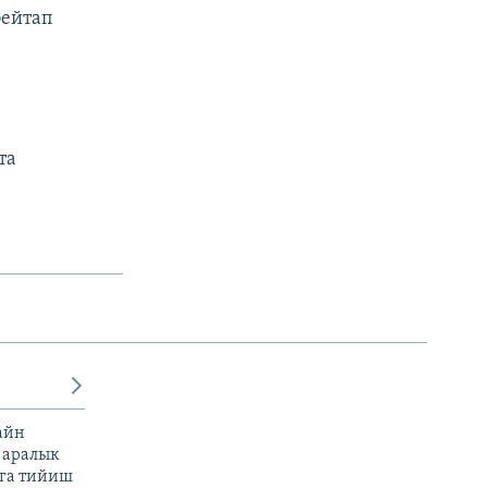
бейтап
та
айн
 аралык
га тийиш