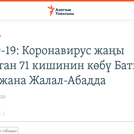
Р
-19: Коронавирус жаңы
ган 71 кишинин көбү Бат
жана Жалал-Абадда
020
з
ан табыңыз