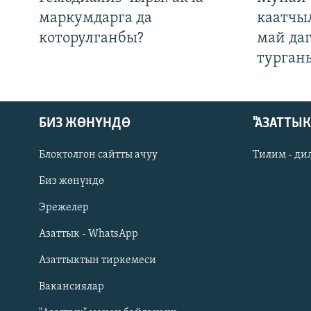
маркумдарга да
каатчы
которулганбы?
май да
турган
БИЗ ЖӨНҮНДӨ
"АЗАТТЫ
Блоктолгон сайтты ачуу
Тилим - ди
Биз жөнүндө
Русский
Эрежелер
Азаттык - WhatsApp
ОНЛАЙН ШЕРИНЕ
Азаттыктын тиркемеси
Вакансиялар