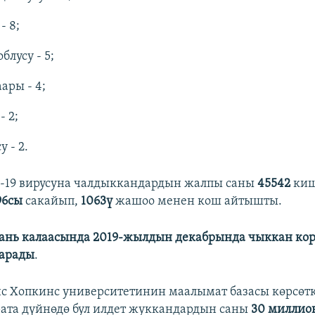
- 8;
блусу - 5;
ары - 4;
 2;
у - 2.
-19 вирусуна чалдыккандардын жалпы саны
45542
​ки
796сы
сакайып,
1063ү
жашоо менен кош айтышты.
нь калаасында 2019-жылдын декабрында чыккан кор
тарады
.
Хопкинс университетинин маалымат базасы көрсөтк
рата дүйнөдө бул илдет жуккандардын саны
30 миллио