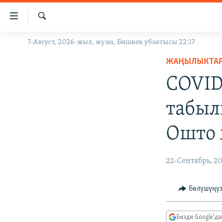
Линктер
Мазмунга
өтүңүз
Издөө
7-Август, 2026-жыл, жума, Бишкек убактысы 22:17
ЖАҢЫЛЫКТАР
Навигацияга
өтүңүз
ЖАҢЫЛЫКТА
КЫРГЫЗСТАН
Издөөгө
COVID
ДҮЙНӨ
КЫРГЫЗСТАН
салыңыз
УКРАИНА
САЯСАТ
ДҮЙНӨ
табыл
АТАЙЫН ИЛИКТӨӨ
ЭКОНОМИКА
БОРБОР АЗИЯ
Ошто 
ТВ ПРОГРАММАЛАР
МАДАНИЯТ
ПОДКАСТ
БҮГҮН АЗАТТЫКТА
22-Сентябрь, 2
ӨЗГӨЧӨ ПИКИР
ЭКСПЕРТТЕР ТАЛДАЙТ
БИЗ ЖАНА ДҮЙНӨ
Бөлүшүңү
ДАНИСТЕ
Бизди Google'д