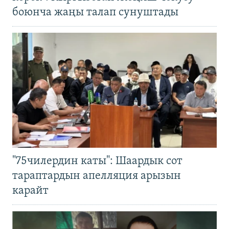
боюнча жаңы талап сунуштады
"75чилердин каты": Шаардык сот
тараптардын апелляция арызын
карайт