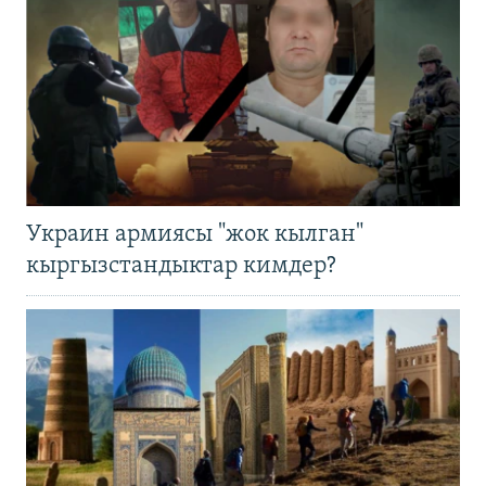
Украин армиясы "жок кылган"
кыргызстандыктар кимдер?