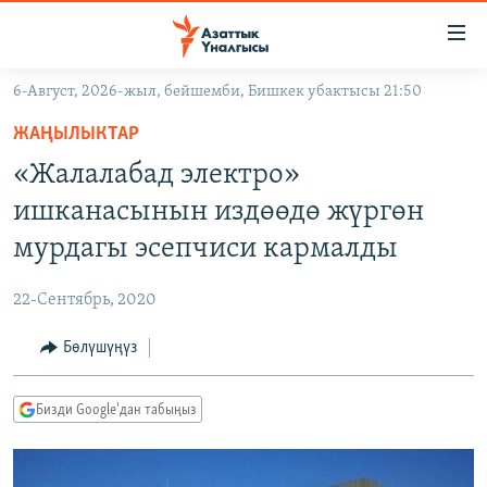
Линктер
Мазмунга
өтүңүз
6-Август, 2026-жыл, бейшемби, Бишкек убактысы 21:50
Навигацияга
ЖАҢЫЛЫКТАР
өтүңүз
ЖАҢЫЛЫКТАР
КЫРГЫЗСТАН
Издөөгө
«Жалалабад электро»
салыңыз
ДҮЙНӨ
КЫРГЫЗСТАН
ишканасынын издөөдө жүргөн
УКРАИНА
САЯСАТ
ДҮЙНӨ
мурдагы эсепчиси кармалды
АТАЙЫН ИЛИКТӨӨ
ЭКОНОМИКА
БОРБОР АЗИЯ
22-Сентябрь, 2020
ТВ ПРОГРАММАЛАР
МАДАНИЯТ
Бөлүшүңүз
ПОДКАСТ
БҮГҮН АЗАТТЫКТА
ӨЗГӨЧӨ ПИКИР
ЭКСПЕРТТЕР ТАЛДАЙТ
Бизди Google'дан табыңыз
БИЗ ЖАНА ДҮЙНӨ
Русский
ДАНИСТЕ