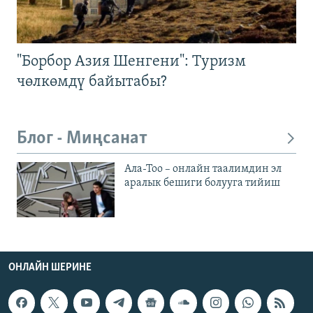
"Борбор Азия Шенгени": Туризм
чөлкөмдү байытабы?
Блог - Миңсанат
Ала-Тоо – онлайн таалимдин эл
аралык бешиги болууга тийиш
ОНЛАЙН ШЕРИНЕ