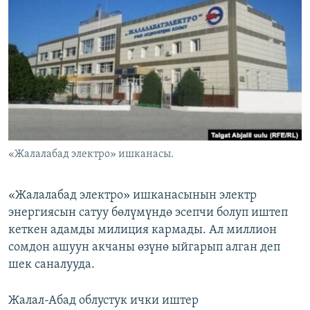
ОНЛАЙН ШЕРИНЕ
ЭЖЕ-СИҢДИЛЕР
АЗАТТЫК+
ЫҢГАЙСЫЗ СУРООЛОР
ЭЕ/АРнун бардык сайттары
«Жалалабад электро» ишканасы.
«Жалалабад электро» ишканасынын электр
энергиясын сатуу бөлүмүндө эсепчи болуп иштеп
кеткен адамды милиция кармады. Ал миллион
сомдон ашуун акчаны өзүнө ыйгарып алган деп
шек саналууда.
Жалал-Абад облустук ички иштер