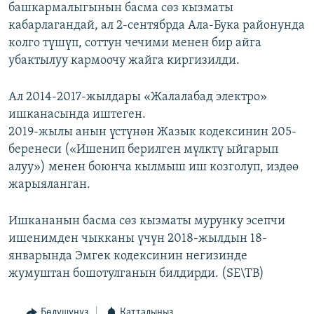
башкармалыгынын басма сөз кызматы
кабарлагандай, ал 2-сентябрда Ала-Бука районунда
колго түшүп, соттун чечими менен бир айга
убактылуу кармоочу жайга киргизилди.
Ал 2014-2017-жылдары «Жалалабад электро»
ишканасында иштеген.
2019-жылы анын үстүнөн Жазык кодексинин 205-
беренеси («Ишенип берилген мүлктү ыйгарып
алуу») менен боюнча кылмыш иш козголуп, издөө
жарыяланган.
Ишкананын басма сөз кызматы мурунку эсепчи
ишенимден чыкканы үчүн 2018-жылдын 18-
январында Эмгек кодексинин негизинде
жумуштан бошотулганын билдирди. (SE\TB)
Бөлүшүңүз
Катталыңыз