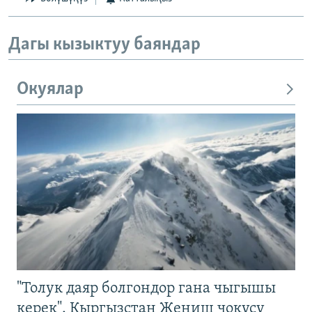
Дагы кызыктуу баяндар
Окуялар
"Толук даяр болгондор гана чыгышы
керек". Кыргызстан Жеңиш чокусу