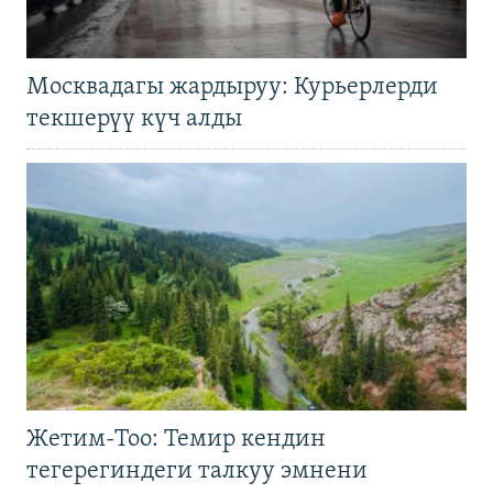
Москвадагы жардыруу: Курьерлерди
текшерүү күч алды
Жетим-Тоо: Темир кендин
тегерегиндеги талкуу эмнени