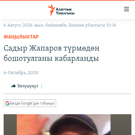
Линктер
Мазмунга
өтүңүз
6-Август, 2026-жыл, бейшемби, Бишкек убактысы 10:16
Навигацияга
ЖАҢЫЛЫКТАР
өтүңүз
ЖАҢЫЛЫКТАР
КЫРГЫЗСТАН
Издөөгө
Садыр Жапаров түрмөдөн
салыңыз
ДҮЙНӨ
КЫРГЫЗСТАН
бошотулганы кабарланды
УКРАИНА
САЯСАТ
ДҮЙНӨ
6-Октябрь, 2020
АТАЙЫН ИЛИКТӨӨ
ЭКОНОМИКА
БОРБОР АЗИЯ
ТВ ПРОГРАММАЛАР
Бөлүшүңүз
МАДАНИЯТ
ПОДКАСТ
БҮГҮН АЗАТТЫКТА
Бизди Google'дан табыңыз
ӨЗГӨЧӨ ПИКИР
ЭКСПЕРТТЕР ТАЛДАЙТ
БИЗ ЖАНА ДҮЙНӨ
Русский
ДАНИСТЕ