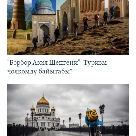
"Борбор Азия Шенгени": Туризм
чөлкөмдү байытабы?