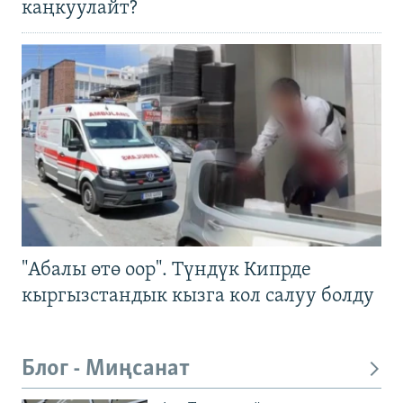
каңкуулайт?
"Абалы өтө оор". Түндүк Кипрде
кыргызстандык кызга кол салуу болду
Блог - Миңсанат