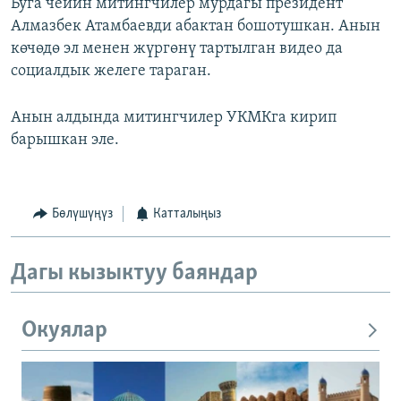
Буга чейин митингчилер мурдагы президент
Алмазбек Атамбаевди абактан бошотушкан. Анын
көчөдө эл менен жүргөнү тартылган видео да
социалдык желеге тараган.
Анын алдында митингчилер УКМКга кирип
барышкан эле.
Бөлүшүңүз
Катталыңыз
Дагы кызыктуу баяндар
Окуялар