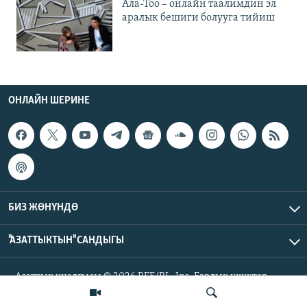
Ала-Тоо – онлайн таалимдин эл
аралык бешиги болууга тийиш
ОНЛАЙН ШЕРИНЕ
БИЗ ЖӨНҮНДӨ
"АЗАТТЫКТЫН" САНДЫГЫ
Азаттык үналгысы © 2026 RFE/RL, Inc. Бардык укуктар
корголгон.