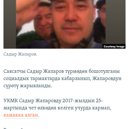
ОНЛАЙН ШЕРИНЕ
ЭЖЕ-СИҢДИЛЕР
АЗАТТЫК+
ЫҢГАЙСЫЗ СУРООЛОР
ЭЕ/АРнун бардык сайттары
Садыр Жапаров.
Саясатчы Садыр Жапаров түрмөдөн бошотулганы
социалдык тармактарда кабарланып, Жапаровдун
сүрөтү жарыяланды.
УКМК Садыр Жапаровду 2017-жылдын 25-
мартында чет өлкөдөн келген учурда кармап,
камакка алган.