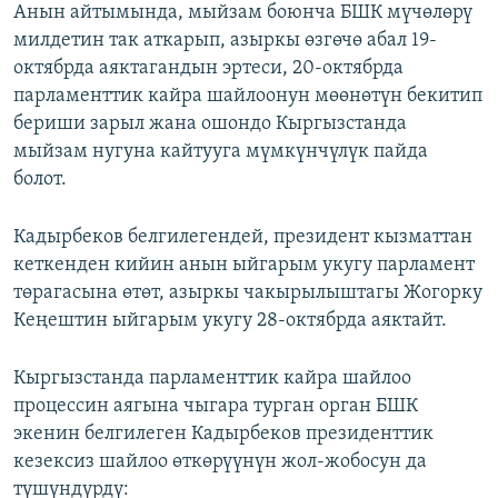
Анын айтымында, мыйзам боюнча БШК мүчөлөрү
милдетин так аткарып, азыркы өзгөчө абал 19-
октябрда аяктагандын эртеси, 20-октябрда
парламенттик кайра шайлоонун мөөнөтүн бекитип
бериши зарыл жана ошондо Кыргызстанда
мыйзам нугуна кайтууга мүмкүнчүлүк пайда
болот.
Кадырбеков белгилегендей, президент кызматтан
кеткенден кийин анын ыйгарым укугу парламент
төрагасына өтөт, азыркы чакырылыштагы Жогорку
Кеңештин ыйгарым укугу 28-октябрда аяктайт.
Кыргызстанда парламенттик кайра шайлоо
процессин аягына чыгара турган орган БШК
экенин белгилеген Кадырбеков президенттик
кезексиз шайлоо өткөрүүнүн жол-жобосун да
түшүндүрдү: