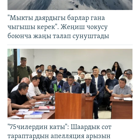
"Мыкты даярдыгы барлар гана
чыгышы керек". Жеңиш чокусу
боюнча жаңы талап сунуштады
"75чилердин каты": Шаардык сот
тараптардын апелляция арызын