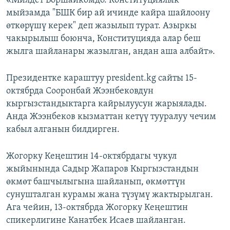
«Милдет Боршайкомдо. Конституциялык
мыйзамда "БШК бир ай ичинде кайра шайлоону
өткөрүшү керек" деп жазылып турат. Азыркы
чакырылыш боюнча, Конституцияда алар беш
жылга шайланары жазылган, андан аша албайт».
Президентке караштуу president.kg сайты 15-
октябрда Сооронбай Жээнбековдун
кыргызстандыктарга кайрылуусун жарыялады.
Анда Жээнбеков кызматтан кетүү тууралуу чечим
кабыл алганын билдирген.
Жогорку Кеңештин 14-октябрдагы чукул
жыйынында Садыр Жапаров Кыргызстандын
өкмөт башчылыгына шайланып, өкмөттүн
сунушталган курамы жана түзүмү жактырылган.
Ага чейин, 13-октябрда Жогорку Кеңештин
спикерлигине Канатбек Исаев шайланган.