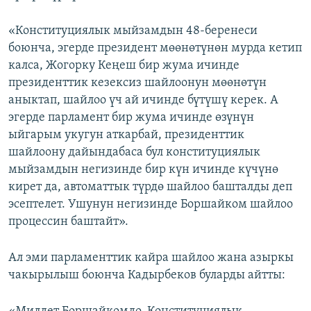
«Конституциялык мыйзамдын 48-беренеси
боюнча, эгерде президент мөөнөтүнөн мурда кетип
калса, Жогорку Кеңеш бир жума ичинде
президенттик кезексиз шайлоонун мөөнөтүн
аныктап, шайлоо үч ай ичинде бүтүшү керек. А
эгерде парламент бир жума ичинде өзүнүн
ыйгарым укугун аткарбай, президенттик
шайлоону дайындабаса бул конституциялык
мыйзамдын негизинде бир күн ичинде күчүнө
кирет да, автоматтык түрдө шайлоо башталды деп
эсептелет. Ушунун негизинде Боршайком шайлоо
процессин баштайт».
Ал эми парламенттик кайра шайлоо жана азыркы
чакырылыш боюнча Кадырбеков буларды айтты: