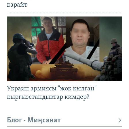
карайт
Украин армиясы "жок кылган"
кыргызстандыктар кимдер?
Блог - Миңсанат