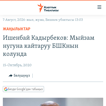
Линктер
Мазмунга
өтүңүз
7-Август, 2026-жыл, жума, Бишкек убактысы 13:03
Навигацияга
ЖАҢЫЛЫКТАР
өтүңүз
ЖАҢЫЛЫКТАР
КЫРГЫЗСТАН
Издөөгө
Ишенбай Кадырбеков: Мыйзам
салыңыз
ДҮЙНӨ
КЫРГЫЗСТАН
нугуна кайтаруу БШКнын
УКРАИНА
САЯСАТ
ДҮЙНӨ
колунда
АТАЙЫН ИЛИКТӨӨ
ЭКОНОМИКА
БОРБОР АЗИЯ
15-Октябрь, 2020
ТВ ПРОГРАММАЛАР
МАДАНИЯТ
Бөлүшүңүз
ПОДКАСТ
БҮГҮН АЗАТТЫКТА
ӨЗГӨЧӨ ПИКИР
ЭКСПЕРТТЕР ТАЛДАЙТ
Бизди Google'дан табыңыз
БИЗ ЖАНА ДҮЙНӨ
Русский
ДАНИСТЕ