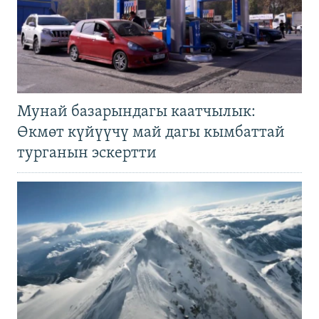
Мунай базарындагы каатчылык:
Өкмөт күйүүчү май дагы кымбаттай
турганын эскертти