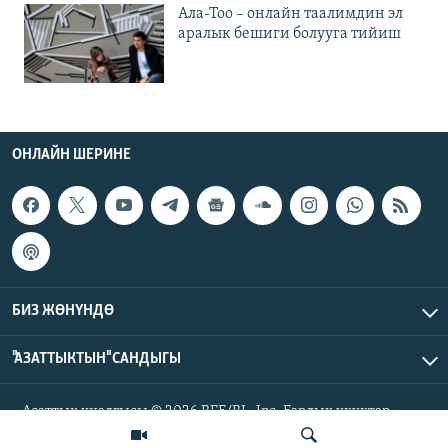
Ала-Тоо – онлайн таалимдин эл
аралык бешиги болууга тийиш
ОНЛАЙН ШЕРИНЕ
БИЗ ЖӨНҮНДӨ
"АЗАТТЫКТЫН" САНДЫГЫ
Азаттык үналгысы © 2026 RFE/RL, Inc. Бардык укуктар
корголгон.