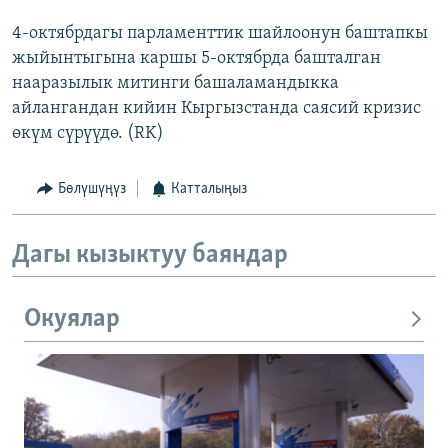
4-октябрдагы парламенттик шайлоонун баштапкы
жыйынтыгына каршы 5-октябрда башталган
нааразылык митинги башаламандыкка
айлангандан кийин Кыргызстанда саясий кризис
өкүм сүрүүдө. (RK)
Бөлүшүңүз
Катталыңыз
Дагы кызыктуу баяндар
Окуялар