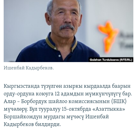
ОНЛАЙН ШЕРИНЕ
ЭЖЕ-СИҢДИЛЕР
АЗАТТЫК+
ЫҢГАЙСЫЗ СУРООЛОР
ЭЕ/АРнун бардык сайттары
Ишенбай Кадырбеков.
Кыргызстанда түзүлгөн азыркы кырдаалда баарын
орду-ордуна коюуга 12 адамдын мүмкүнчүлүгү бар.
Алар – Борбордук шайлоо комиссиясынын (БШК)
мүчөлөрү. Бул тууралуу 15-октябрда «Азаттыкка»
Боршайкомдун мурдагы мүчөсү Ишенбай
Кадырбеков билдирди.