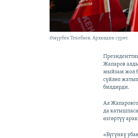
Өмүрбек Текебаев. Архивдик сүрөт.
Президентти
Жапаров алды
мыйзам жол б
сүйлөп жатып
билдирди.
Ал Жапаровго
да катышпаса
өзгөртүү арак
«Бүгүнкү уба