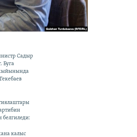
инистр Садыр
. Буга
з жыйынында
Текебаев
ртиялаштары
тартибин
н белгиледи:
жана калыс