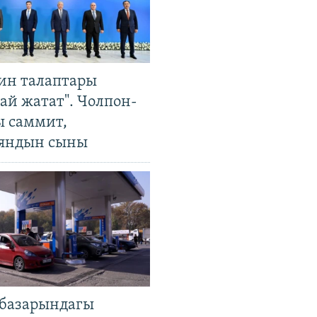
ин талаптары
ай жатат". Чолпон-
ы саммит,
яндын сыны
базарындагы