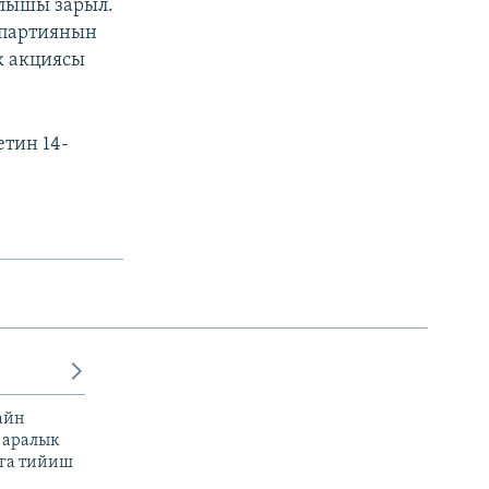
лышы зарыл.
 партиянын
к акциясы
тин 14-
айн
 аралык
га тийиш