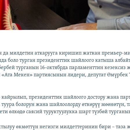
н да милдетин аткарууга киришип жаткан премьер-м
да боло турган президенттик шайлоого катыша албайт
ербей турганын 16-октябрда парламенттин кезекси
 «Ата Мекен» партиясынын лидери, депутат Өмүрбек 
 кайрылып, президенттик шайлоого достору жана па
 туура болорун жана шайлоолорду өткөрүү мөөнөтүн, 
ети өлкөдө саясий туруктуулукка шарт түзбөй турганы
ктылуу өкмөттүн негизги милдеттеринин бири – таза 