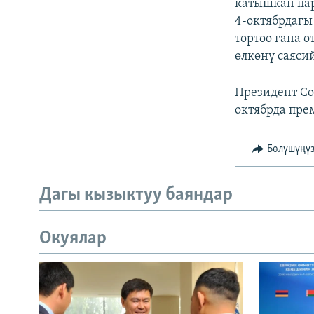
катышкан па
4-октябрдагы
төртөө гана 
өлкөнү саяси
Президент Со
октябрда пре
Бөлүшүңү
Дагы кызыктуу баяндар
Окуялар