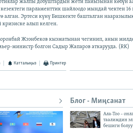
ртиялар жалпы добуштардын жети пайызынан көбүн а
 кезектеги парламенттик шайлоодо мындай чектен 16
өтө алган. Эртеси күнү Бишкекте башталган нааразылы
й кризиске алып келген.
оронбай Жээнбеков кызматынан чегинип, анын милде
мьер-министр болгон Садыр Жапаров аткарууда. (RK)
з
Катталыңыз
Принтер
Блог - Миңсанат
Ала-Тоо – онл
таалимдин эл
бешиги болуу