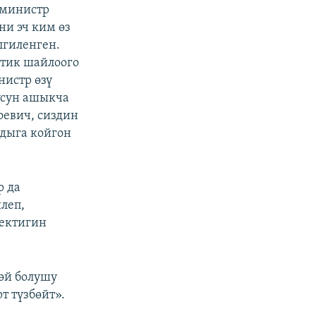
-министр
ни эч ким өз
лгиленген.
тик шайлоого
нистр өзү
усун ашыкча
оевич, сиздин
дыга койгон
р да
леп,
ректигин
өй болушу
т түзбөйт».