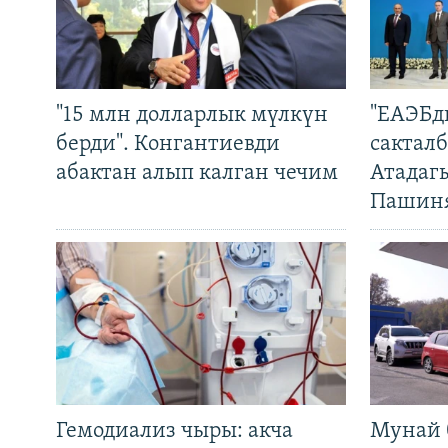
"15 млн долларлык мүлкүн
"ЕАЭБд
берди". Конгантиевди
сакталб
абактан алып калган чечим
Атадаг
Пашин
Гемодиализ чыры: акча
Мунай 