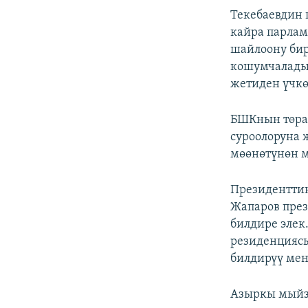
Текебаевдин 
кайра парлам
шайлоону бир
кошумчалады
жетиден үчкө
БШКнын төра
суроолоруна 
мөөнөтүнөн м
Президентти
Жапаров през
билдире элек
резиденциясы
билдирүү мен
Азыркы мыйз