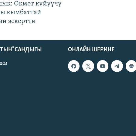
лык: Өкмөт күйүүчү
гы кымбаттай
ын эскертти
КТЫН" САНДЫГЫ
ОНЛАЙН ШЕРИНЕ
лим