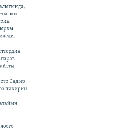
ралыгында,
тчы эки
ерин
зыркы
иледи.
сттердин
апаров
айтты.
стр Садыр
 өз пикирин
 атайын
лоого