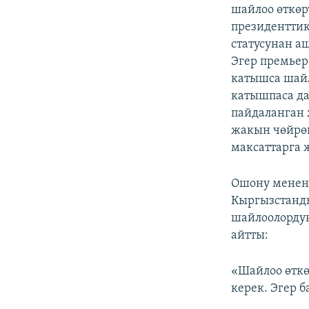
шайлоо өткө
президенттик
статусунан а
Эгер премьер
катышса шайл
катышпаса д
пайдаланган 
жакын чөйрөң
максаттарга 
Ошону менен 
Кыргызстанд
шайлоолордун
айтты:
«Шайлоо өткө
керек. Эгер 