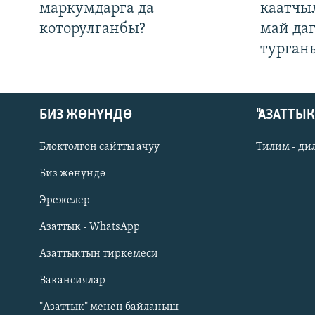
маркумдарга да
каатчы
которулганбы?
май да
турган
БИЗ ЖӨНҮНДӨ
"АЗАТТЫ
Блоктолгон сайтты ачуу
Тилим - ди
Биз жөнүндө
Русский
Эрежелер
Азаттык - WhatsApp
ОНЛАЙН ШЕРИНЕ
Азаттыктын тиркемеси
Вакансиялар
"Азаттык" менен байланыш