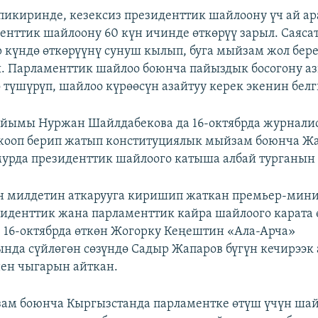
пикиринде, кезексиз президенттик шайлоону үч ай а
енттик шайлоону 60 күн ичинде өткөрүү зарыл. Саяса
 күндө өткөрүүнү сунуш кылып, буга мыйзам жол бер
. Парламенттик шайлоо боюнча пайыздык босогону а
 түшүрүп, шайлоо күрөөсүн азайтуу керек экенин белг
йымы Нуржан Шайлдабекова да 16-октябрда журнали
жооп берип жатып конституциялык мыйзам боюнча Ж
урда президенттик шайлоого катыша албай турганын 
н милдетин аткарууга киришип жаткан премьер-мини
иденттик жана парламенттик кайра шайлоого карата
. 16-октябрда өткөн Жогорку Кеңештин «Ала-Арча»
нда сүйлөгөн сөзүндө Садыр Жапаров бүгүн кечирээк
ен чыгарын айткан.
ам боюнча Кыргызстанда парламентке өтүш үчүн шай