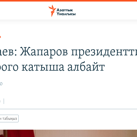
Р
аев: Жапаров президентт
ого катыша албайт
20
з
ан табыңыз