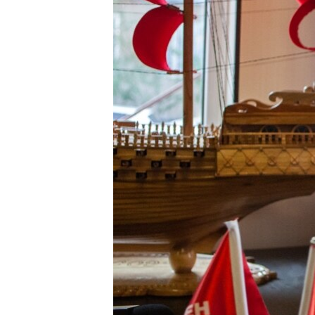
ЭЖЕ-СИҢДИЛЕР
АЗАТТЫК+
ЫҢГАЙСЫЗ СУРООЛОР