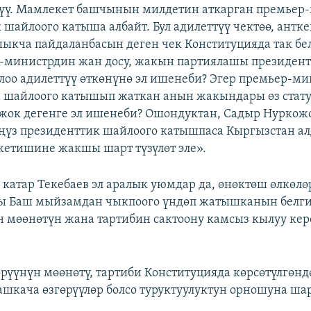
рүү. Мамлекет башчынын милдетин аткарган премьер
 шайлоого катыша албайт. Бул адилеттүү чектөө, антке
шыкча пайдаланбасын деген чек Конституцияда так бе
-министрдин жан досу, жакын партиялашы президент
оо адилеттүү өткөнүнө эл ишенеби? Эгер премьер-ми
а шайлоого катышып жаткан анын жакындары өз стат
жок дегенге эл ишенеби? Ошондуктан, Садыр Нуркож
үз президенттик шайлоого катышпаса Кыргызстан ал
жетишине жакшы шарт түзүлөт эле».
катар Текебаев эл аралык уюмдар да, өнөктөш өлкөлө
ы Баш мыйзамдан чыкпоого үндөп жатышканын белги
 мөөнөтүн жана тартибин сактоону камсыз кылуу ке
рүүнүн мөөнөтү, тартиби Конституцияда көрсөтүлгөнд
башкача өзгөрүүлөр болсо туруктуулуктун орношуна шар