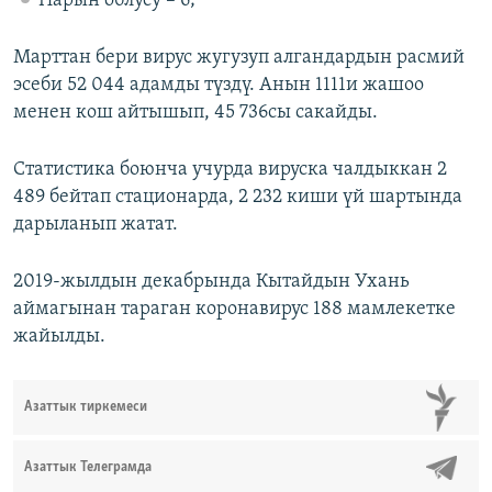
Нарын облусу – 6;
Марттан бери вирус жугузуп алгандардын расмий
эсеби 52 044 адамды түздү. Анын 1111и жашоо
менен кош айтышып, 45 736сы сакайды.
Статистика боюнча учурда вируска чалдыккан 2
489 бейтап стационарда, 2 232 киши үй шартында
дарыланып жатат.
2019-жылдын декабрында Кытайдын Ухань
аймагынан тараган коронавирус 188 мамлекетке
жайылды.
Азаттык тиркемеси
Азаттык Телеграмда