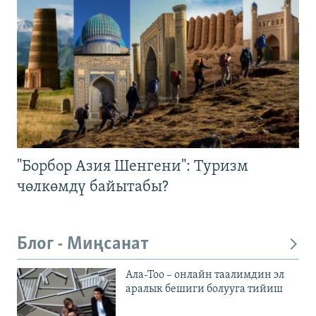
"Борбор Азия Шенгени": Туризм
чөлкөмдү байытабы?
Блог - Миңсанат
Ала-Тоо – онлайн таалимдин эл
аралык бешиги болууга тийиш