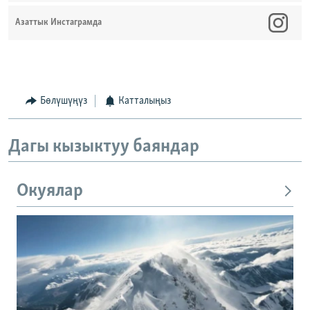
Азаттык Инстаграмда
Бөлүшүңүз
Катталыңыз
Дагы кызыктуу баяндар
Окуялар