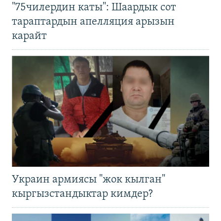
"75чилердин каты": Шаардык сот
тараптардын апелляция арызын
карайт
Украин армиясы "жок кылган"
кыргызстандыктар кимдер?