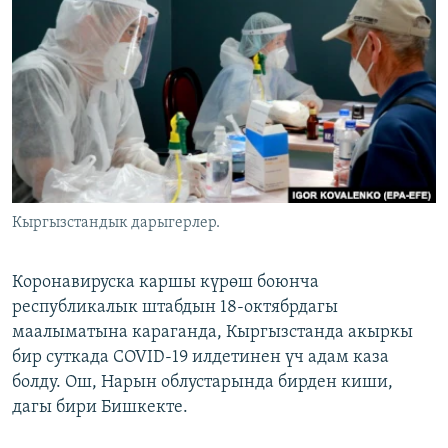
ОНЛАЙН ШЕРИНЕ
ЭЖЕ-СИҢДИЛЕР
АЗАТТЫК+
ЫҢГАЙСЫЗ СУРООЛОР
ЭЕ/АРнун бардык сайттары
Кыргызстандык дарыгерлер.
Коронавируска каршы күрөш боюнча
республикалык штабдын 18-октябрдагы
маалыматына караганда, Кыргызстанда акыркы
бир суткада COVID-19 илдетинен үч адам каза
болду. Ош, Нарын облустарында бирден киши,
дагы бири Бишкекте.