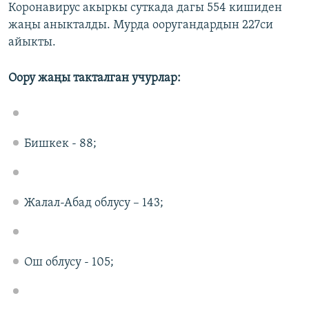
Коронавирус акыркы суткада дагы 554 кишиден
жаңы аныкталды. Мурда ооругандардын 227си
айыкты.
Оору жа
ң
ы
такталган
учурлар
:
Бишкек - 88;
Жалал-Абад облусу – 143;
Ош облусу - 105;