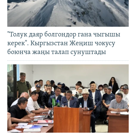
"Толук даяр болгондор гана чыгышы
керек". Кыргызстан Жеңиш чокусу
боюнча жаңы талап сунуштады