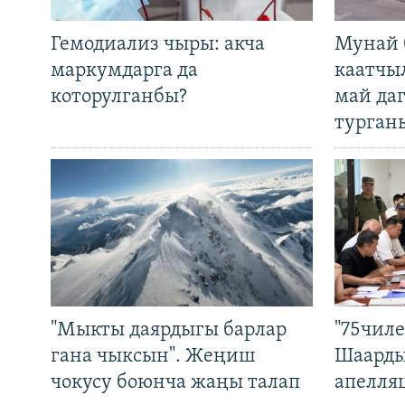
Гемодиализ чыры: акча
Мунай 
маркумдарга да
каатчы
которулганбы?
май да
турган
"Мыкты даярдыгы барлар
"75чиле
гана чыксын". Жеңиш
Шаарды
чокусу боюнча жаңы талап
апелля