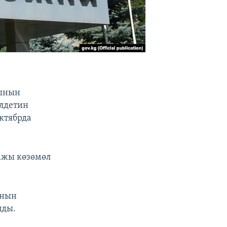
тынын
илдетин
ктябрда
ажы көзөмөл
ынын
лды.