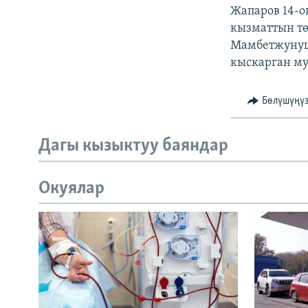
Жапаров 14-о
кызматтын т
Мамбетжунуш
кыскарган му
Бөлүшүңү
Дагы кызыктуу баяндар
Окуялар