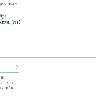
е ушул эле
йра
ккан. (NT)
айн
 аралык
га тийиш