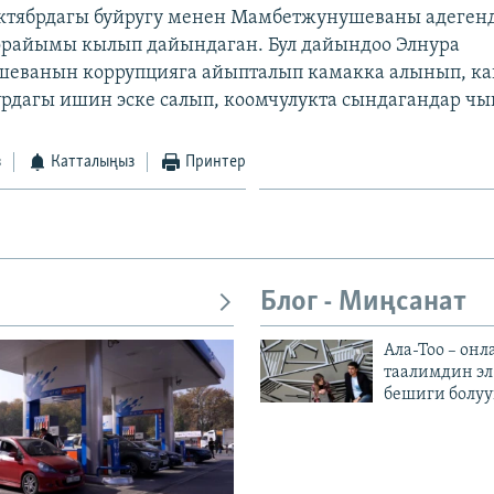
ктябрдагы буйругу менен Мамбетжунушеваны адегенд
өрайымы кылып дайындаган. Бул дайындоо Элнура
еванын коррупцияга айыпталып камакка алынып, ка
рдагы ишин эске салып, коомчулукта сындагандар чы
з
Катталыңыз
Принтер
Блог - Миңсанат
Ала-Тоо – онл
таалимдин эл
бешиги болуу