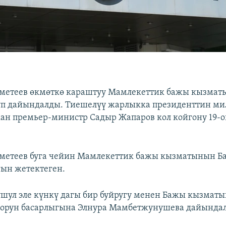
метеев өкмөткө караштуу Мамлекеттик бажы кызма
уп дайындалды. Тиешелүү жарлыкка президенттин м
ан премьер-министр Садыр Жапаров кол койгону 19-о
метеев буга чейин Мамлекеттик бажы кызматынын Б
ын жетектеген.
шул эле күнкү дагы бир буйругу менен Бажы кызмат
 орун басарлыгына Элнура Мамбетжунушева дайында