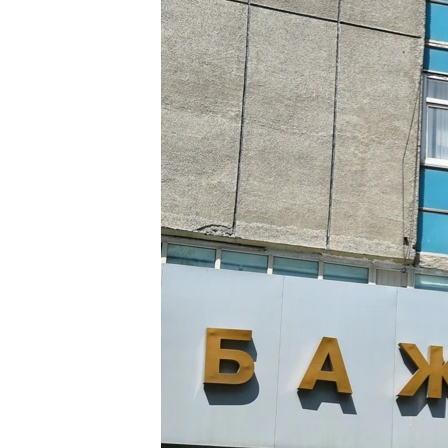
ЭЖЕ-СИҢДИЛЕР
АЗАТТЫК+
ЫҢГАЙСЫЗ СУРООЛОР