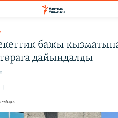
Р
кеттик бажы кызматын
төрага дайындалды
20
з
ан табыңыз