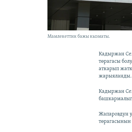
Мамлекеттик бажы кызматы.
Кадыржан Се
төрагасы бол
аткарып жатк
жарыяланды.
Кадыржан Се
башкармалыг
Жапаровдун у
төрагасынын