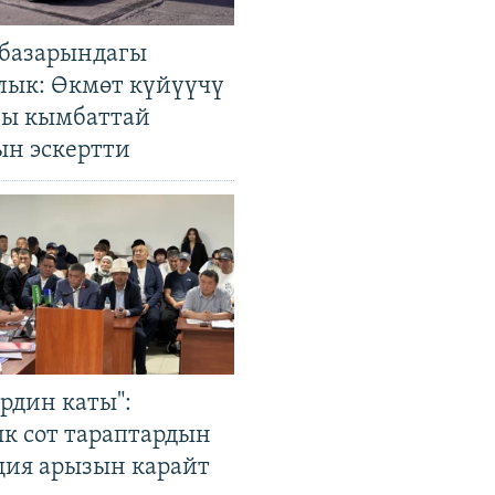
базарындагы
лык: Өкмөт күйүүчү
гы кымбаттай
ын эскертти
рдин каты":
к сот тараптардын
ция арызын карайт