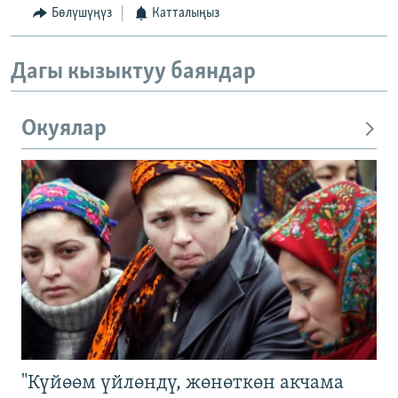
Бөлүшүңүз
Катталыңыз
Дагы кызыктуу баяндар
Окуялар
"Күйөөм үйлөндү, жөнөткөн акчама