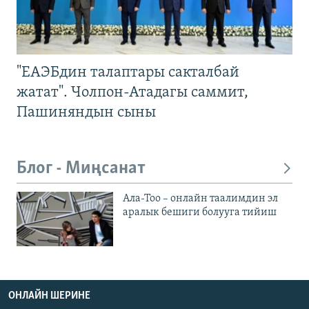
"ЕАЭБдин талаптары сакталбай
жатат". Чолпон-Атадагы саммит,
Пашиняндын сыны
Блог - Миңсанат
Ала-Тоо – онлайн таалимдин эл
аралык бешиги болууга тийиш
ОНЛАЙН ШЕРИНЕ