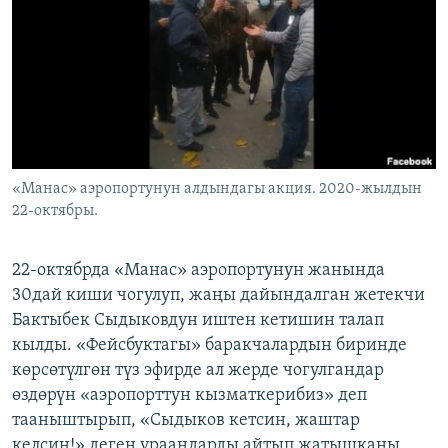
ОНЛАЙН ШЕРИНЕ
ЭЖЕ-СИҢДИЛЕР
АЗАТТЫК+
ЫҢГАЙСЫЗ СУРООЛОР
ЭЕ/АРнун бардык сайттары
«Манас» аэропортунун алдындагы акция. 2020-жылдын
22-октябры.
22-октябрда «Манас» аэропортунун жанында
30дай киши чогулуп, жаңы дайындалган жетекчи
Бактыбек Сыдыковдун иштен кетишин талап
кылды. «Фейсбуктагы» баракчалардын биринде
көрсөтүлгөн түз эфирде ал жерде чогулгандар
өздөрүн «аэропорттун кызматкерибиз» деп
тааныштырып, «Сыдыков кетсин, жаштар
келсин!» деген ураандарды айтып жатышканы