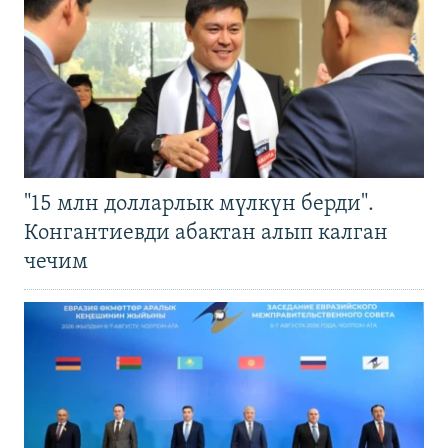
"15 млн долларлык мүлкүн берди".
Конгантиевди абактан алып калган
чечим