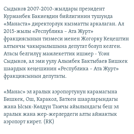
Сыдыков 2007-2010-жылдары президент
Курманбек Бакиевдин бийлигинин тушунда
«Манаста» директорлук кызматты аркалаган. Ал
2015-жылы «Республика – Ата Журт»
фракциясынын тизмеси менен Жогорку Кеңештин
алтынчы чакырылышына депутат болуп келген.
Атасы белгилүү мамлекеттик ишмер - Үсөн
Сыдыков, ал эми уулу Алымбек Бактыбаев Бишкек
шаардык кеңешинин «Республика – Ата Журт»
фракциясынын депутаты.
«Манас» эл аралык аэропортунун карамагына
Бишкек, Ош, Каракол, Баткен шаарларындагы
жана Ысык-Көлдүн Тамчы айылындагы беш эл
аралык жана жер-жерлердеги алты аймактык
аэропорт кирет. (RK)