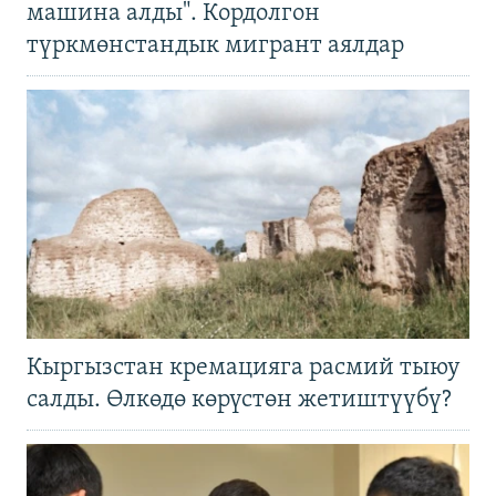
машина алды". Кордолгон
түркмөнстандык мигрант аялдар
Кыргызстан кремацияга расмий тыюу
салды. Өлкөдө көрүстөн жетиштүүбү?