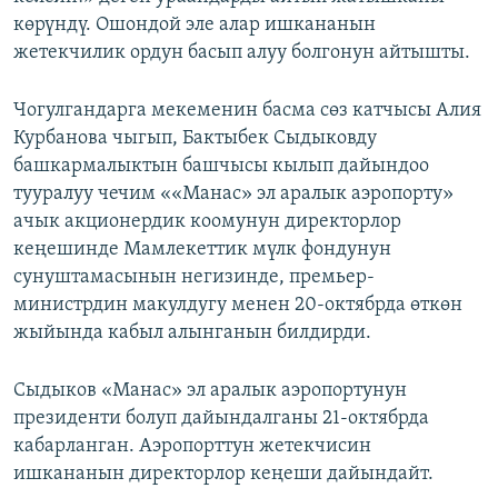
көрүндү. Ошондой эле алар ишкананын
жетекчилик ордун басып алуу болгонун айтышты.
Чогулгандарга мекеменин басма сөз катчысы Алия
Курбанова чыгып, Бактыбек Сыдыковду
башкармалыктын башчысы кылып дайындоо
тууралуу чечим ««Манас» эл аралык аэропорту»
ачык акционердик коомунун директорлор
кеңешинде Мамлекеттик мүлк фондунун
сунуштамасынын негизинде, премьер-
министрдин макулдугу менен 20-октябрда өткөн
жыйында кабыл алынганын билдирди.
Сыдыков «Манас» эл аралык аэропортунун
президенти болуп дайындалганы 21-октябрда
кабарланган. Аэропорттун жетекчисин
ишкананын директорлор кеңеши дайындайт.