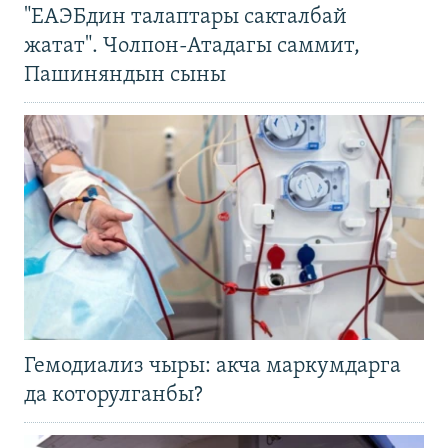
"ЕАЭБдин талаптары сакталбай
жатат". Чолпон-Атадагы саммит,
Пашиняндын сыны
Гемодиализ чыры: акча маркумдарга
да которулганбы?