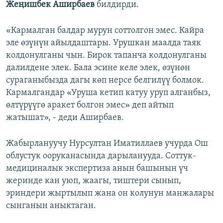
Жеңишбек Аширбаев
билдирди.
«Кармалган балдар мурун соттолгон эмес. Кайра
эле өзүнүн айылдаштары. Урушкан маалда таяк
колдонулганы чын. Бирок тапанча колдонулганы
далилдене элек. Бала эсине келе элек, өзүнөн
сураганыбызда дагы көп нерсе белгилүү болмок.
Кармалгандар «Уруша кетип катуу уруп алганбыз,
өлтүрүүгө аракет болгон эмес» деп айтып
жатышат», - деди Аширбаев.
Жабырлануучу Нурсултан Иматиллаев
учурда Ош
облустук ооруканасында дарыланууда. Соттук-
медициналык экспертиза анын башынын үч
жеринде кан уюп, жаагы, тиштери сынып,
эриндери жыртылып жана он колунун манжалары
сынганын аныктаган.