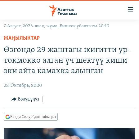
Линктер
Мазмунга
өтүңүз
7-Август, 2026-жыл, жума, Бишкек убактысы 20:13
Навигацияга
ЖАҢЫЛЫКТАР
өтүңүз
ЖАҢЫЛЫКТАР
КЫРГЫЗСТАН
Издөөгө
Өзгөндө 29 жаштагы жигитти ур-
салыңыз
ДҮЙНӨ
КЫРГЫЗСТАН
токмокко алган үч шектүү киши
УКРАИНА
САЯСАТ
ДҮЙНӨ
эки айга камакка алынган
АТАЙЫН ИЛИКТӨӨ
ЭКОНОМИКА
БОРБОР АЗИЯ
22-Октябрь, 2020
ТВ ПРОГРАММАЛАР
МАДАНИЯТ
Бөлүшүңүз
ПОДКАСТ
БҮГҮН АЗАТТЫКТА
ӨЗГӨЧӨ ПИКИР
ЭКСПЕРТТЕР ТАЛДАЙТ
Бизди Google'дан табыңыз
БИЗ ЖАНА ДҮЙНӨ
Русский
ДАНИСТЕ