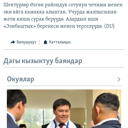
Шектүүлөр Өзгөн райондук сотунун чечими менен
эки айга камакка алынган. Учурда жалпысынан
жети киши сурак берүүдө. Алардын иши
«Ээнбаштык» беренеси менен тергелүүдө. (DU)
Бөлүшүңүз
Катталыңыз
Дагы кызыктуу баяндар
Окуялар