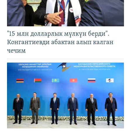
"15 млн долларлык мүлкүн берди".
Конгантиевди абактан алып калган
чечим