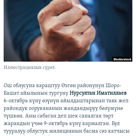
ОНЛАЙН ШЕРИНЕ
ЭЖЕ-СИҢДИЛЕР
АЗАТТЫК+
ЫҢГАЙСЫЗ СУРООЛОР
ЭЕ/АРнун бардык сайттары
Иллюстрациялык сүрөт.
Ош облусуна караштуу Өзгөн районунун Шоро-
Башат айылынын тургуну
Нурсултан Иматиллаев
6-октябрь күнү өзүнүн айылдаштарынан таяк жеп
райондук оорукананын жандандыруу бөлүмүнө
түшкөн. Аны сабаган деп шек саналган төрт
жарандын үчөө 9-октябрь күнү кармалган. Бул
тууралуу облустук милициянын басма сөз катчысы