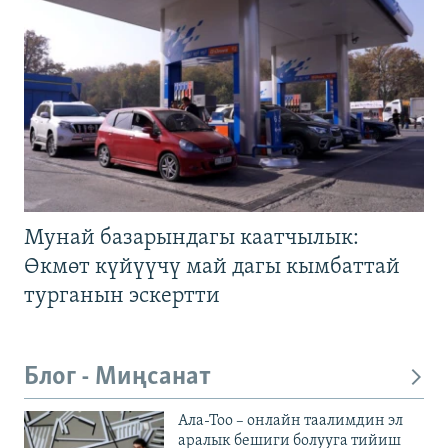
Мунай базарындагы каатчылык:
Өкмөт күйүүчү май дагы кымбаттай
турганын эскертти
Блог - Миңсанат
Ала-Тоо – онлайн таалимдин эл
аралык бешиги болууга тийиш