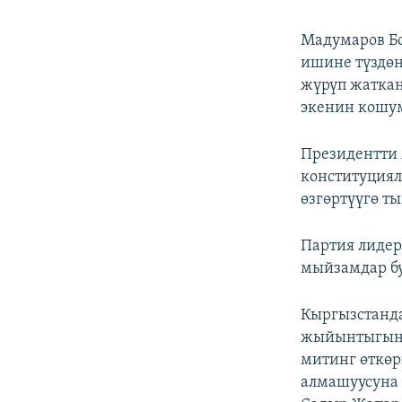
Мадумаров Б
ишине түздөн
жүрүп жаткан
экенин кошу
Президентти 
конституция
өзгөртүүгө т
Партия лидер
мыйзамдар бу
Кыргызстанда
жыйынтыгына 
митинг өткө
алмашуусуна 