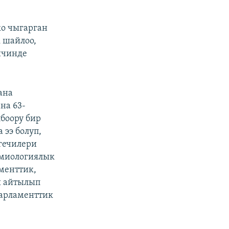
о чыгарган
 шайлоо,
ичинде
ана
на 63-
боору бир
 ээ болуп,
гечилери
емиологиялык
менттик,
ы айтылып
парламенттик