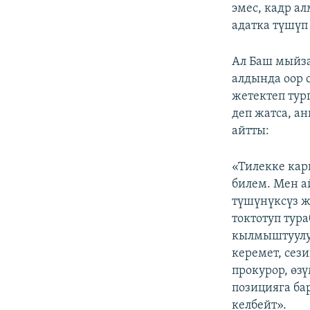
эмес, кадр а
адатка түшүп
Ал Баш мыйза
алдында оор 
жетектеп тур
деп жатса, а
айтты:
«Тилекке кар
билем. Мен а
түшүнүксүз ж
токтотуп тура
кылмыштуулугу
керемет, сез
прокурор, өз
позицияга ба
келбейт».