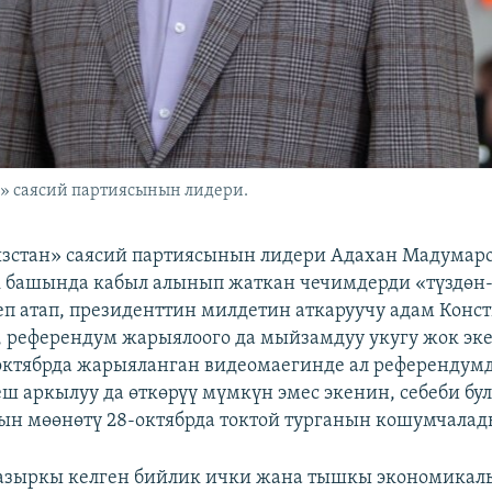
» саясий партиясынын лидери.
зстан» саясий партиясынын лидери Адахан Мадумаро
 башында кабыл алынып жаткан чечимдерди «түздөн-
еп атап, президенттин милдетин аткаруучу адам Конс
а, референдум жарыялоого да мыйзамдуу укугу жок эк
-октябрда жарыяланган видеомаегинде ал референдум
ш аркылуу да өткөрүү мүмкүн эмес экенин, себеби бу
н мөөнөтү 28-октябрда токтой турганын кошумчалад
азыркы келген бийлик ички жана тышкы экономикалы