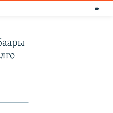
баары
лго