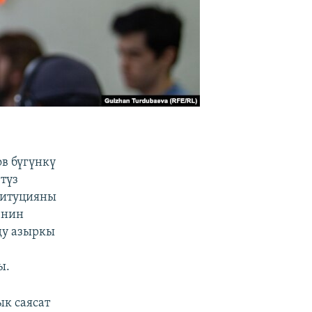
в бүгүнкү
түз
титуцияны
енин
ду азыркы
л
ы.
к саясат