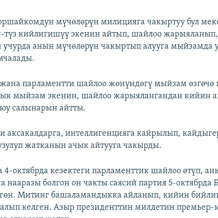
оршайкомдун мүчөлөрүн милицияга чакыртуу бул ме
-түз кийлигишүү экенин айтып, шайлоо жарыяланып,
 учурда анын мүчөлөрүн чакыртып алууга мыйзамда 
мчалады.
жана парламентти шайлоо жөнүндөгү мыйзам өзгөчө
лык мыйзам экенин, шайлоо жарыялангандан кийин 
ыюу салынарын айтты.
и аксакалдарга, интеллигенцияга кайрылып, кайдыгер
зулуп жатканын ачык айтууга чакырды.
 4-октябрда кезектеги парламенттик шайлоо өтүп, ан
нааразы болгон он чакты саясий партия 5-октябрда 
ргөн. Митинг башаламандыкка айланып, кийин бийли
алып келген. Азыр президенттин милдетин премьер-