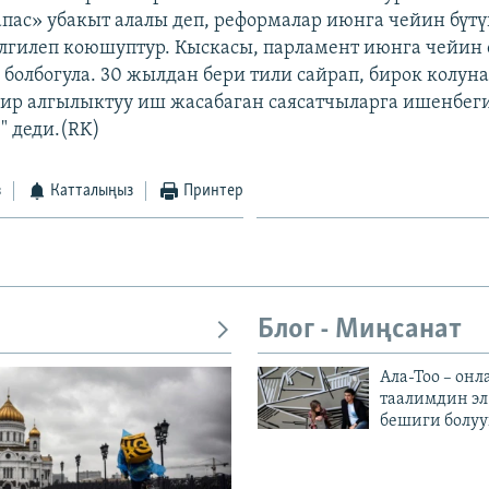
пас» убакыт алалы деп, реформалар июнга чейин бүт
лгилеп коюшуптур. Кыскасы, парламент июнга чейин 
 болбогула. 30 жылдан бери тили сайрап, бирок колуна
 бир алгылыктуу иш жасабаган саясатчыларга ишенбег
" деди.(RK)
з
Катталыңыз
Принтер
Блог - Миңсанат
Ала-Тоо – онл
таалимдин эл
бешиги болуу