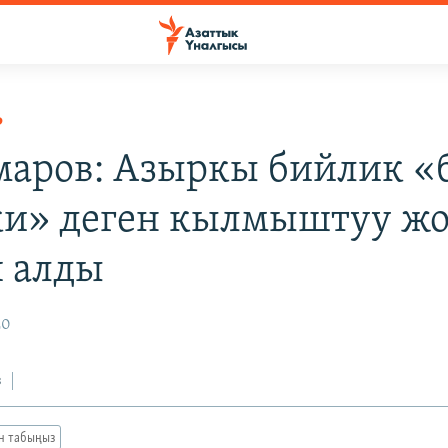
Р
аров: Азыркы бийлик «
и» деген кылмыштуу жо
 алды
20
з
ан табыңыз