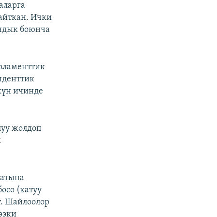
аларга
айткан. Ички
андык боюнча
рламенттик
иденттик
 күн ичинде
луу жолдоп
н
сатына
осо (катуу
т. Шайлоолор
ээки