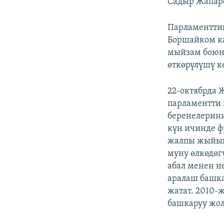
Садыр Жапаро
Парламентти
Боршайком ка
мыйзам боюн
өткөрүлүшү к
22-октябрда
парламентти 
беренелерини
күн ичинде ф
жалпы жыйынд
муну өлкөдөг
абал менен н
аралаш башк
жатат. 2010-
башкаруу жол