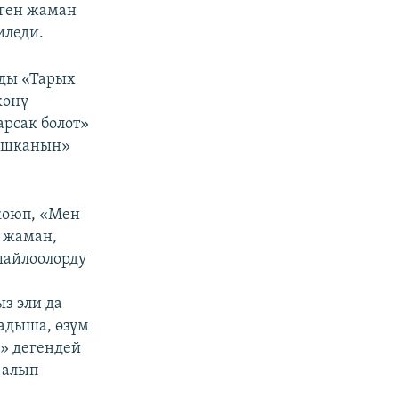
еген жаман
иледи.
рды «Тарых
көнү
арсак болот»
тышканын»
коюп, «Мен
, жаман,
шайлоолорду
ыз эли да
падыша, өзүм
!» дегендей
 алып