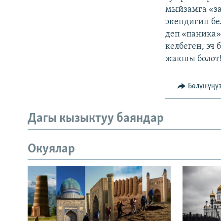
мыйзамга «за
экендигин бе
деп «паника»
келбеген, эч
жакшы болот!
Бөлүшүңү
Дагы кызыктуу баяндар
Окуялар