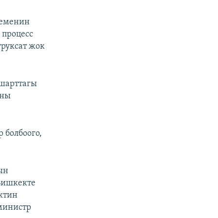
кеменин
 процесс
уруксат жок
 шарттагы
аны
 болбоого,
ын
Бишкекте
ктин
министр