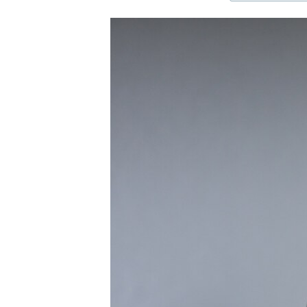
ЭЖЕ-СИҢДИЛЕР
АЗАТТЫК+
ЫҢГАЙСЫЗ СУРООЛОР