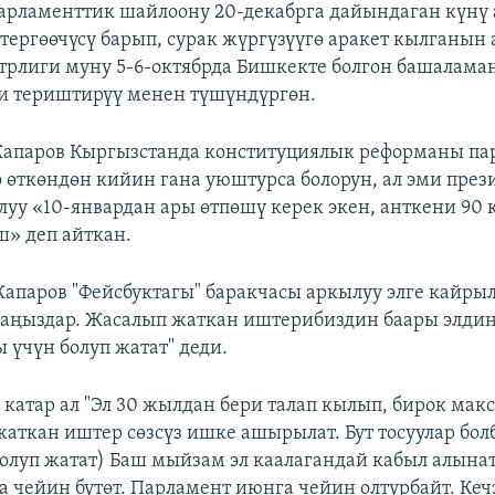
рламенттик шайлоону 20-декабрга дайындаган күнү 
ергөөчүсү барып, сурак жүргүзүүгө аракет кылганын 
рлиги муну 5-6-октябрда Бишкекте болгон башалам
и териштирүү менен түшүндүргөн.
Жапаров Кыргызстанда конституциялык реформаны па
 өткөндөн кийин гана уюштурса болорун, ал эми през
луу «10-январдан ары өтпөшү керек экен, анткени 90
ш» деп айткан.
Жапаров "Фейсбуктагы" баракчасы аркылуу элге кайры
баңыздар. Жасалып жаткан иштерибиздин баары элди
үчүн болуп жатат" деди.
катар ал "Эл 30 жылдан бери талап кылып, бирок мак
жаткан иштер сөзсүз ишке ашырылат. Бут тосуулар болб
 болуп жатат) Баш мыйзам эл каалагандай кабыл алына
а чейин бүтөт. Парламент июнга чейин олтурбайт. Кеч