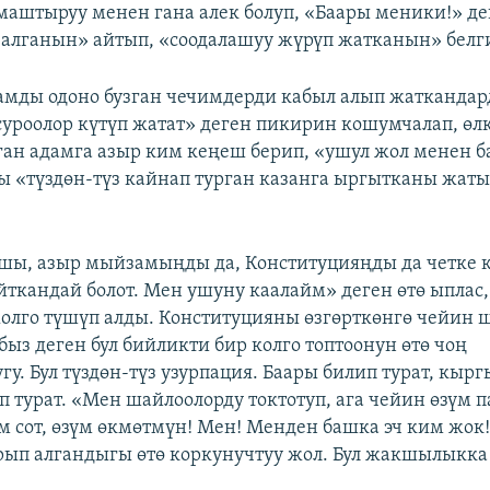
лмаштыруу менен гана алек болуп, «Баары меники!» д
 алганын» айтып, «соодалашуу жүрүп жатканын» белг
мды одоно бузган чечимдерди кабыл алып жатканда
суроолор күтүп жатат» деген пикирин кошумчалап, өл
ган адамга азыр ким кеңеш берип, «ушул жол менен б
ны «түздөн-түз кайнап турган казанга ыргытканы жа
шы, азыр мыйзамыңды да, Конституцияңды да четке 
йткандай болот. Мен ушуну каалайм» деген өтө ыплас
олго түшүп алды. Конституцияны өзгөрткөнгө чейин 
быз деген бул бийликти бир колго топтоонун өтө чоң
. Бул түздөн-түз узурпация. Баары билип турат, кырг
ип турат. «Мен шайлоолорду токтотуп, ага чейин өзүм 
үм сот, өзүм өкмөтмүн! Мен! Менден башка эч ким жок
рып алгандыгы өтө коркунучтуу жол. Бул жакшылыкка