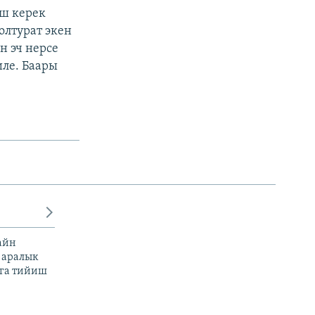
үш керек
олтурат экен
н эч нерсе
иле. Баары
айн
 аралык
га тийиш