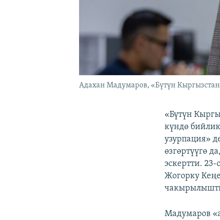
Адахан Мадумаров, «Бүтүн Кыргызстан
«Бүтүн Кыргы
күндө бийлик
узурпация» д
өзгөртүүгө д
эскертти. 23
Жогорку Кеңе
чакырылышты
Мадумаров «