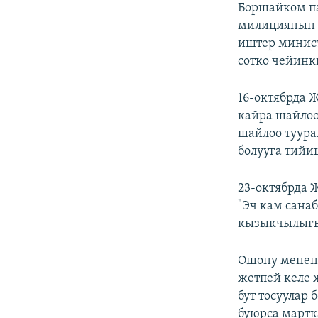
Боршайком па
милициянын т
иштер минист
сотко чейинк
16-октябрда 
кайра шайлоо
шайлоо туура
болууга тийи
23-октябрда 
"Эч кам сана
кызыкчылыгы 
Ошону менен 
жетпей келе 
бут тосуулар
буюрса мартк