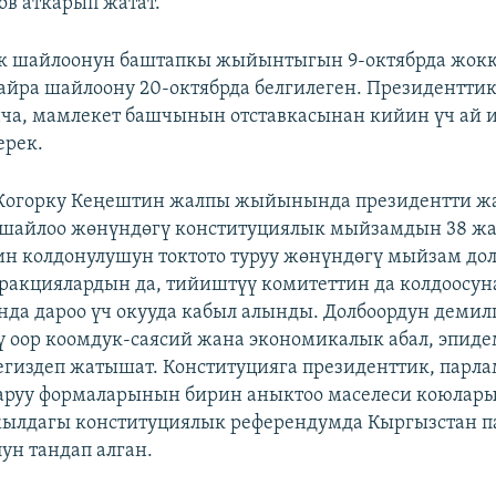
в аткарып жатат.
к шайлоонун баштапкы жыйынтыгын 9-октябрда жокк
йра шайлоону 20-октябрда белгилеген. Президенттик
ча, мамлекет башчынын отставкасынан кийин үч ай 
ерек.
 Жогорку Кеңештин жалпы жыйынында президентти ж
шайлоо жөнүндөгү конституциялык мыйзамдын 38 жа
н колдонулушун токтото туруу жөнүндөгү мыйзам дол
ракциялардын да, тийиштүү комитеттин да колдоосуна
а дароо үч окууда кабыл алынды. Долбоордун демил
ү оор коомдук-саясий жана экономикалык абал, эпид
егиздеп жатышат. Конституцияга президенттик, парла
аруу формаларынын бирин аныктоо маселеси коюлар
жылдагы конституциялык референдумда Кыргызстан 
ун тандап алган.