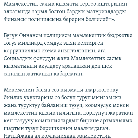
Мамлекеттик салык кызматы тергөө иштеринин
алкагында зарыл болгон бардык материалдарды
Финансы полициясына берерин белгилейт».
Бүгүн Финансы полициясы мамлекеттик бюджетке
тогуз миллиард сомдук зыян келтирген
коррупциялык схема аныкталганын, ага
Социалдык фонддун жана Мамлекеттик салык
кызматынын өкүлдөрү аралашкан деп шек
саналып жатканын кабарлаган.
Мекеменин басма сөз кызматы алар жогорку
бийлик укуктарына ээ болуп туруп мыйзамсыз
жана туруктуу байланыш түзүп, коомчулук менен
мамлекеттин кызыкчылыгына коркунуч жараткан
кен казуучу компаниялардын бирине артыкчылык
шартын түзүп беришкенин маалымдаган.
Натыйжада ал компаниядан мамлекеттин