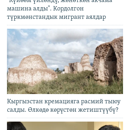
"Күйөөм үйлөндү, жөнөткөн акчама
машина алды". Кордолгон
түркмөнстандык мигрант аялдар
Кыргызстан кремацияга расмий тыюу
салды. Өлкөдө көрүстөн жетиштүүбү?