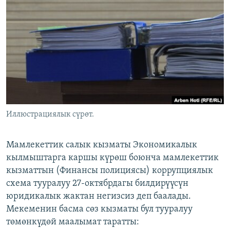
ОНЛАЙН ШЕРИНЕ
ЭЖЕ-СИҢДИЛЕР
АЗАТТЫК+
ЫҢГАЙСЫЗ СУРООЛОР
ЭЕ/АРнун бардык сайттары
Иллюстрациялык сүрөт.
Мамлекеттик салык кызматы Экономикалык
кылмыштарга каршы күрөш боюнча мамлекеттик
кызматтын (Финансы полициясы) коррупциялык
схема тууралуу 27-октябрдагы билдирүүсүн
юридикалык жактан негизсиз деп баалады.
Мекеменин басма сөз кызматы бул тууралуу
төмөнкүдөй маалымат таратты: