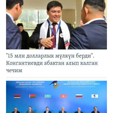
"15 млн долларлык мүлкүн берди".
Конгантиевди абактан алып калган
чечим