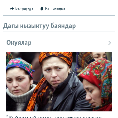
Бөлүшүңүз
Катталыңыз
Дагы кызыктуу баяндар
Окуялар