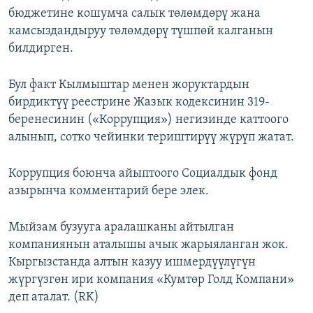
бюджетине кошумча салык төлөмдөрү жана
камсыздандыруу төлөмдөрү түшпөй калганын
билдирген.
Бул факт Кылмыштар менен жоруктардын
бирдиктүү реестрине Жазык кодексинин 319-
беренесинин («Коррупция») негизинде каттоого
алынып, сотко чейинки териштирүү жүрүп жатат.
Коррупция боюнча айыптоого Социалдык фонд
азырынча комментарий бере элек.
Мыйзам бузууга аралашканы айтылган
компаниянын аталышы ачык жарыяланган жок.
Кыргызстанда алтын казуу ишмердүүлүгүн
жүргүзгөн ири компания «Кумтөр Голд Компани»
деп аталат. (RK)