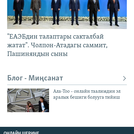
"ЕАЭБдин талаптары сакталбай
жатат". Чолпон-Атадагы саммит,
Пашиняндын сыны
Блог - Миңсанат
Ала-Тоо – онлайн таалимдин эл
аралык бешиги болууга тийиш
ОНЛАЙН ШЕРИНЕ