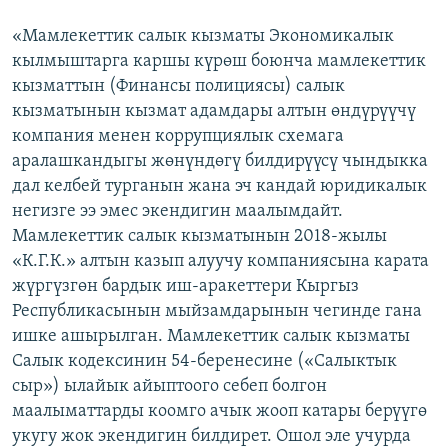
«Мамлекеттик салык кызматы Экономикалык
кылмыштарга каршы күрөш боюнча мамлекеттик
кызматтын (Финансы полициясы) салык
кызматынын кызмат адамдары алтын өндүрүүчү
компания менен коррупциялык схемага
аралашкандыгы жөнүндөгү билдирүүсү чындыкка
дал келбей турганын жана эч кандай юридикалык
негизге ээ эмес экендигин маалымдайт.
Мамлекеттик салык кызматынын 2018-жылы
«К.Г.К.» алтын казып алуучу компаниясына карата
жүргүзгөн бардык иш-аракеттери Кыргыз
Республикасынын мыйзамдарынын чегинде гана
ишке ашырылган. Мамлекеттик салык кызматы
Салык кодексинин 54-беренесине («Салыктык
сыр») ылайык айыптоого себеп болгон
маалыматтарды коомго ачык жооп катары берүүгө
укугу жок экендигин билдирет. Ошол эле учурда