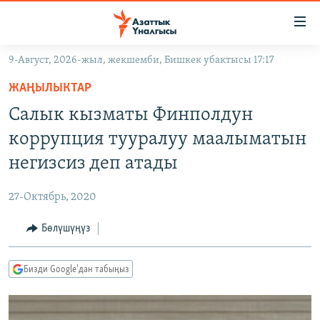
Линктер
Мазмунга
өтүңүз
9-Август, 2026-жыл, жекшемби, Бишкек убактысы 17:17
Навигацияга
ЖАҢЫЛЫКТАР
өтүңүз
ЖАҢЫЛЫКТАР
КЫРГЫЗСТАН
Издөөгө
Салык кызматы Финполдун
салыңыз
ДҮЙНӨ
КЫРГЫЗСТАН
коррупция тууралуу маалыматын
УКРАИНА
САЯСАТ
ДҮЙНӨ
негизсиз деп атады
АТАЙЫН ИЛИКТӨӨ
ЭКОНОМИКА
БОРБОР АЗИЯ
27-Октябрь, 2020
ТВ ПРОГРАММАЛАР
МАДАНИЯТ
Бөлүшүңүз
ПОДКАСТ
БҮГҮН АЗАТТЫКТА
ӨЗГӨЧӨ ПИКИР
ЭКСПЕРТТЕР ТАЛДАЙТ
Бизди Google'дан табыңыз
БИЗ ЖАНА ДҮЙНӨ
Русский
ДАНИСТЕ