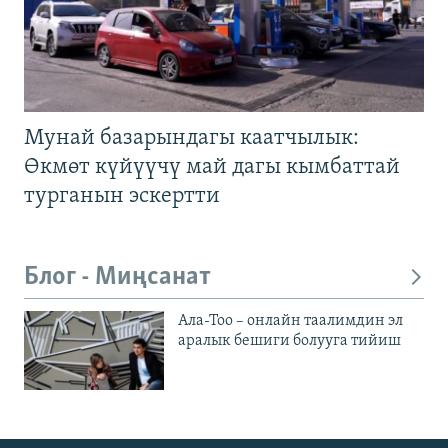
Мунай базарындагы каатчылык:
Өкмөт күйүүчү май дагы кымбаттай
турганын эскертти
Блог - Миңсанат
Ала-Тоо – онлайн таалимдин эл
аралык бешиги болууга тийиш