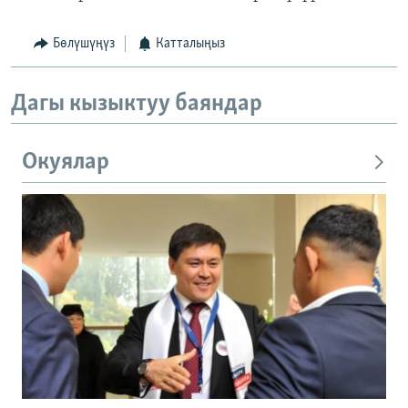
Бөлүшүңүз
Катталыңыз
Дагы кызыктуу баяндар
Окуялар