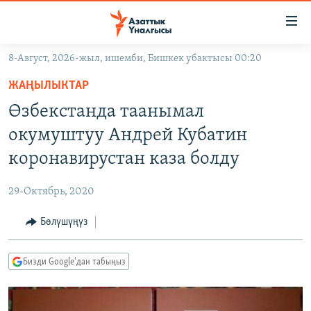
Линктер
Мазмунга
өтүңүз
8-Август, 2026-жыл, ишемби, Бишкек убактысы 00:20
Навигацияга
ЖАҢЫЛЫКТАР
өтүңүз
ЖАҢЫЛЫКТАР
КЫРГЫЗСТАН
Издөөгө
Өзбекстанда таанымал
салыңыз
ДҮЙНӨ
КЫРГЫЗСТАН
окумуштуу Андрей Кубатин
УКРАИНА
САЯСАТ
ДҮЙНӨ
коронавирустан каза болду
АТАЙЫН ИЛИКТӨӨ
ЭКОНОМИКА
БОРБОР АЗИЯ
29-Октябрь, 2020
ТВ ПРОГРАММАЛАР
МАДАНИЯТ
Бөлүшүңүз
ПОДКАСТ
БҮГҮН АЗАТТЫКТА
ӨЗГӨЧӨ ПИКИР
ЭКСПЕРТТЕР ТАЛДАЙТ
Бизди Google'дан табыңыз
БИЗ ЖАНА ДҮЙНӨ
Русский
ДАНИСТЕ