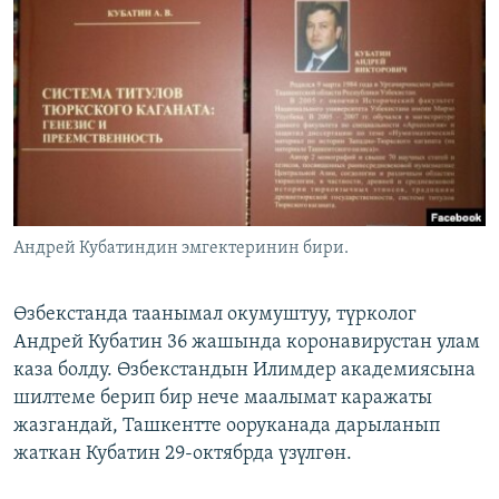
ОНЛАЙН ШЕРИНЕ
ЭЖЕ-СИҢДИЛЕР
АЗАТТЫК+
ЫҢГАЙСЫЗ СУРООЛОР
ЭЕ/АРнун бардык сайттары
Андрей Кубатиндин эмгектеринин бири.
Өзбекстанда таанымал окумуштуу, түрколог
Андрей Кубатин 36 жашында коронавирустан улам
каза болду. Өзбекстандын Илимдер академиясына
шилтеме берип бир нече маалымат каражаты
жазгандай, Ташкентте ооруканада дарыланып
жаткан Кубатин 29-октябрда үзүлгөн.