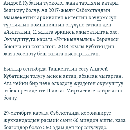
Андрей Кубатин түрколог жана тарыхчы катары
белгилүү болчу. Ал 2017-жылы Өзбекстандын
Мамлекеттик архивинен китептин көчүрмөсүн
түркиялык компаниянын өкүлүнө саткан деп
айыпталып, 11 жылга эркинен ажыратылган эле.
Окумуштууга карата «Чыккынчылык» беренеси
боюнча иш козголгон. 2018-жылы Кубатиндин
жаза мөөнөтү беш жылга кыскартылган.
Былтыр сентябрда Ташкенттин соту Андрей
Кубатинди толугу менен актап, абактан чыгарган.
Ага чейин бир нече өлкөдөгү жүздөгөн окумуштуу
өзбек президенти Шавкат Мирзиёевге кайрылган
болчу.
29-октябрга карата Өзбекстанда коронавирус
жуккандардын расмий саны 66 миңден ашты, каза
болгондор болсо 560 адам деп көрсөтүлүүдө.