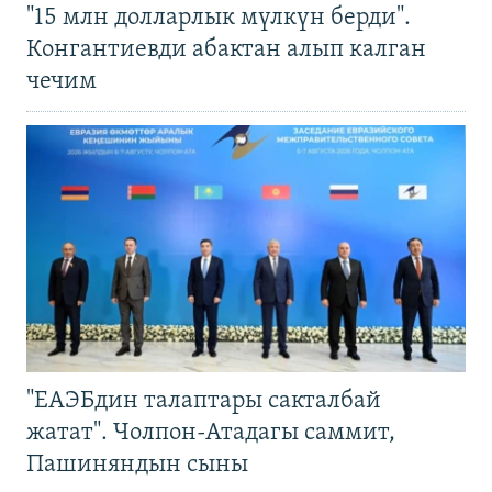
"15 млн долларлык мүлкүн берди".
Конгантиевди абактан алып калган
чечим
"ЕАЭБдин талаптары сакталбай
жатат". Чолпон-Атадагы саммит,
Пашиняндын сыны