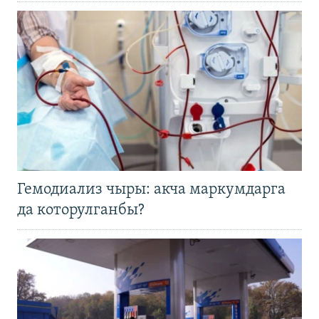
Гемодиализ чыры: акча маркумдарга
да которулганбы?