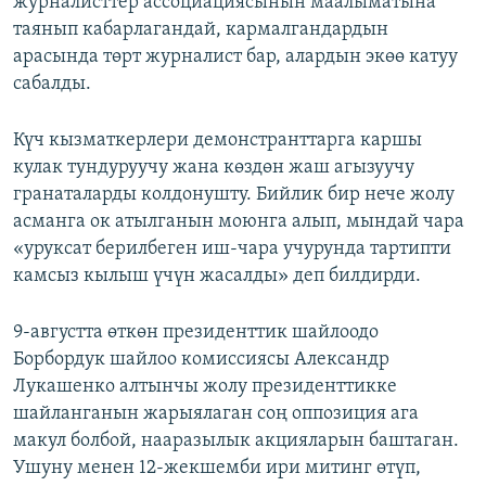
журналисттер ассоциациясынын маалыматына
таянып кабарлагандай, кармалгандардын
арасында төрт журналист бар, алардын экөө катуу
сабалды.
Күч кызматкерлери демонстранттарга каршы
кулак тундуруучу жана көздөн жаш агызуучу
гранаталарды колдонушту. Бийлик бир нече жолу
асманга ок атылганын моюнга алып, мындай чара
«уруксат берилбеген иш-чара учурунда тартипти
камсыз кылыш үчүн жасалды» деп билдирди.
9-августта өткөн президенттик шайлоодо
Борбордук шайлоо комиссиясы Александр
Лукашенко алтынчы жолу президенттикке
шайланганын жарыялаган соң оппозиция ага
макул болбой, нааразылык акцияларын баштаган.
Ушуну менен 12-жекшемби ири митинг өтүп,