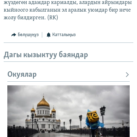
жүздөгөн адамдар кармалды, алардын айрымдары
кыйноого кабылганын эл аралык уюмдар бир нече
жолу билдирген. (RK)
Бөлүшүңүз
Катталыңыз
Дагы кызыктуу баяндар
Окуялар