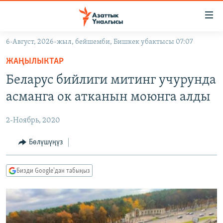
Линктер
Мазмунга
өтүңүз
6-Август, 2026-жыл, бейшемби, Бишкек убактысы 07:07
Навигацияга
ЖАҢЫЛЫКТАР
өтүңүз
ЖАҢЫЛЫКТАР
КЫРГЫЗСТАН
Издөөгө
Беларус бийлиги митинг учурунда
салыңыз
ДҮЙНӨ
КЫРГЫЗСТАН
асманга ок атканын моюнга алды
УКРАИНА
САЯСАТ
ДҮЙНӨ
2-Ноябрь, 2020
АТАЙЫН ИЛИКТӨӨ
ЭКОНОМИКА
БОРБОР АЗИЯ
ТВ ПРОГРАММАЛАР
Бөлүшүңүз
МАДАНИЯТ
ПОДКАСТ
БҮГҮН АЗАТТЫКТА
Бизди Google'дан табыңыз
ӨЗГӨЧӨ ПИКИР
ЭКСПЕРТТЕР ТАЛДАЙТ
БИЗ ЖАНА ДҮЙНӨ
Русский
ДАНИСТЕ