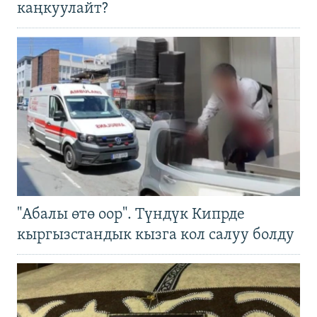
каңкуулайт?
"Абалы өтө оор". Түндүк Кипрде
кыргызстандык кызга кол салуу болду