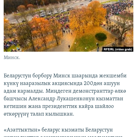
ОНЛАЙН ШЕРИНЕ
ЭЖЕ-СИҢДИЛЕР
АЗАТТЫК+
ЫҢГАЙСЫЗ СУРООЛОР
ЭЕ/АРнун бардык сайттары
Минск.
Беларустун борбору Минск шаарында жекшемби
күнкү нааразылык акциясында 200дөн ашуун
адам кармалды. Миңдеген демонстранттар өлкө
башчысы Александр Лукашенконун кызматтан
кетишин жана президенттик кайра шайлоо
өткөрүүнү талап кылышкан.
«Азаттыктын» беларус кызматы Беларустун