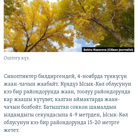
ОНЛАЙН ШЕРИНЕ
ЭЖЕ-СИҢДИЛЕР
АЗАТТЫК+
ЫҢГАЙСЫЗ СУРООЛОР
ЭЕ/АРнун бардык сайттары
Оштогу күз.
Синоптиктер билдиргендей, 4-ноябрда түнкүсүн
жаан-чачын жаабайт. Күндүз Ысык-Көл облусунун
кээ бир райондорунда жаан, тоолуу райондорунда
кар жаашы күтүлөт, калган аймактарда жаан-
чачын болбойт. Батыштан соккон шамалдын
ылдамдыгы секундасына 4-9 метрден, Ысык-Көл
облусунун кээ бир райондорунда 15-20 метрге
жетет.