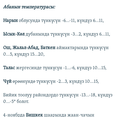
Абанын температурасы:
Нарын
облусунда түнкүсүн -6...-11, күндүз 6...11,
Ысык-Көл
дубанында түнкүсүн -3...2, күндүз 6...11,
Ош, Жалал-Абад, Баткен
аймактарында түнкүсүн
0...5, күндүз 15...20,
Талас
жергесинде түнкүсүн -1...-6, күндүз 10...15,
Чүй
өрөөнүндө түнкүсүн -2...3, күндүз 10...15,
Бийик тоолуу райондордо түнкүсүн -13...-18, күндүз
0...-5° болот.
4-ноябрда
Бишкек
шаарында жаан-чачын