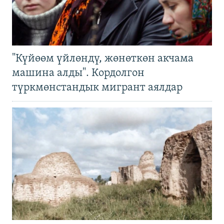
"Күйөөм үйлөндү, жөнөткөн акчама
машина алды". Кордолгон
түркмөнстандык мигрант аялдар