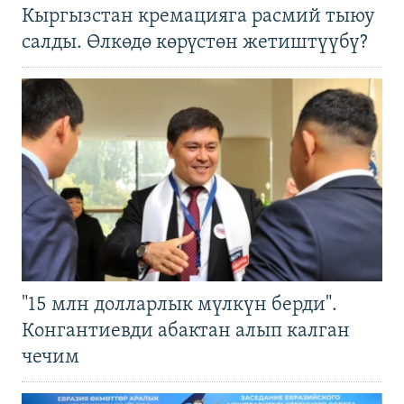
Кыргызстан кремацияга расмий тыюу
салды. Өлкөдө көрүстөн жетиштүүбү?
"15 млн долларлык мүлкүн берди".
Конгантиевди абактан алып калган
чечим