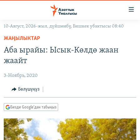
Линктер
Мазмунга
өтүңүз
10-Август, 2026-жыл, дүйшөмбү, Бишкек убактысы 08:40
Навигацияга
ЖАҢЫЛЫКТАР
өтүңүз
ЖАҢЫЛЫКТАР
КЫРГЫЗСТАН
Издөөгө
Аба ырайы: Ысык-Көлдө жаан
салыңыз
ДҮЙНӨ
КЫРГЫЗСТАН
жаайт
УКРАИНА
САЯСАТ
ДҮЙНӨ
3-Ноябрь, 2020
АТАЙЫН ИЛИКТӨӨ
ЭКОНОМИКА
БОРБОР АЗИЯ
ТВ ПРОГРАММАЛАР
Бөлүшүңүз
МАДАНИЯТ
ПОДКАСТ
БҮГҮН АЗАТТЫКТА
Бизди Google'дан табыңыз
ӨЗГӨЧӨ ПИКИР
ЭКСПЕРТТЕР ТАЛДАЙТ
БИЗ ЖАНА ДҮЙНӨ
Русский
ДАНИСТЕ