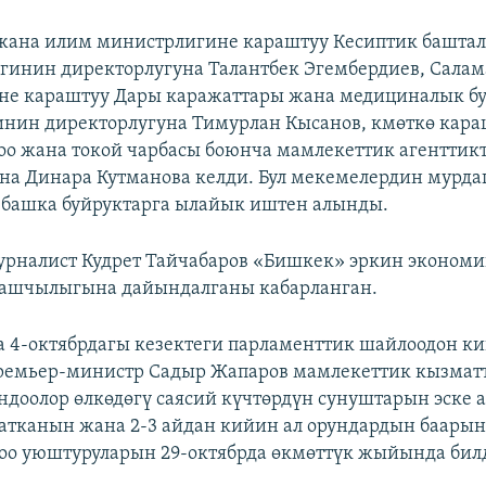
жана илим министрлигине караштуу Кесиптик башта
игинин директорлугуна Талантбек Эгембердиев, Салам
не караштуу Дары каражаттары жана медициналык б
нин директорлугуна Тимурлан Кысанов, кмөткө кара
оо жана токой чарбасы боюнча мамлекеттик агенттик
на Динара Кутманова келди. Бул мекемелердин мурда
 башка буйруктарга ылайык иштен алынды.
рналист Кудрет Тайчабаров «Бишкек» эркин эконом
ашчылыгына дайындалганы кабарланган.
 4-октябрдагы кезектеги парламенттик шайлоодон к
ремьер-министр Садыр Жапаров мамлекеттик кызмат
доолор өлкөдөгү саясий күчтөрдүн сунуштарын эске 
атканын жана 2-3 айдан кийин ал орундардын баарын
оо уюштуруларын 29-октябрда өкмөттүк жыйында билд