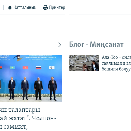
з
Катталыңыз
Принтер
Блог - Миңсанат
Ала-Тоо – онл
таалимдин эл
бешиги болуу
ин талаптары
ай жатат". Чолпон-
ы саммит,