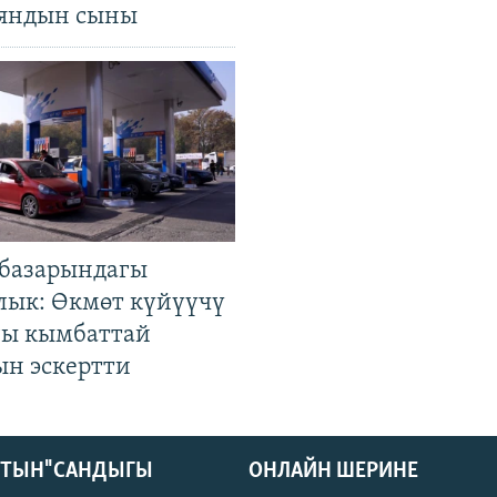
яндын сыны
базарындагы
лык: Өкмөт күйүүчү
гы кымбаттай
ын эскертти
КТЫН" САНДЫГЫ
ОНЛАЙН ШЕРИНЕ