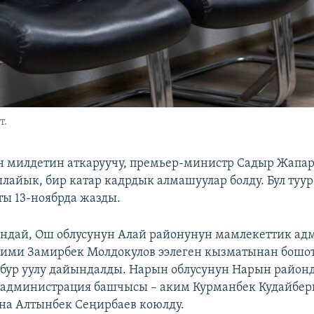
т.
 милдетин аткаруучу, премьер-министр Садыр Жапар
ылайык, бир катар кадрдык алмашуулар болду. Бул туу
ты 13-ноябрда жазды.
ндай, Ош облусунун Алай районунун мамлекеттик ад
ими Замирбек Молдокулов ээлеген кызматынан бошот
бур уулу дайындалды. Нарын облусунун Нарын район
 администрация башчысы – аким Курманбек Кудайбер
на Алтынбек Сеңирбаев коюлду.