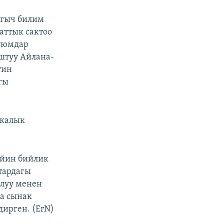
лгыч билим
аттык сактоо
уюмдар
штуу Айлана-
тин
гы
икалык
ийин бийлик
тардагы
алуу менен
а сынак
ирген. (ErN)