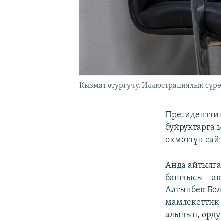
Кызмат отургучу. Иллюстрациялык сүрө
Президенттин
буйруктарга 
өкмөттүн сай
Анда айтылга
башчысы – ак
Алтынбек Бол
мамлекеттик
алынып, орду