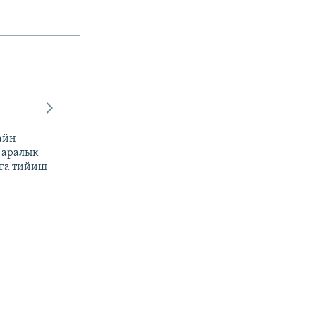
айн
 аралык
га тийиш