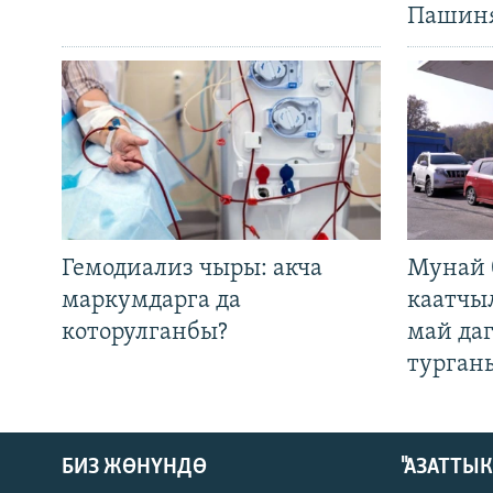
Пашин
Гемодиализ чыры: акча
Мунай 
маркумдарга да
каатчы
которулганбы?
май да
турган
БИЗ ЖӨНҮНДӨ
"АЗАТТЫ