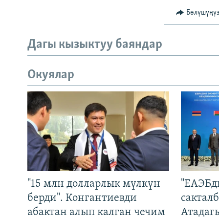
Бөлүшүңү
Дагы кызыктуу баяндар
Окуялар
"15 млн долларлык мүлкүн
"ЕАЭБд
берди". Конгантиевди
сакталб
абактан алып калган чечим
Атадаг