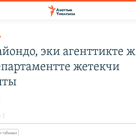
Р
айондо, эки агенттикте 
епартаментте жетекчи
шты
0
з
ан табыңыз