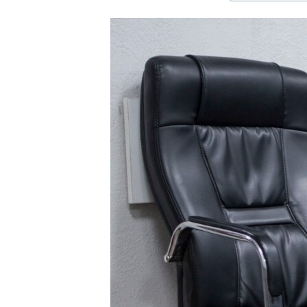
ЭЖЕ-СИҢДИЛЕР
АЗАТТЫК+
ЫҢГАЙСЫЗ СУРООЛОР