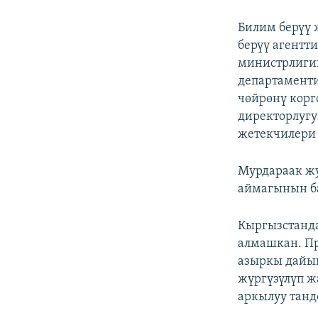
Билим берүү 
берүү агентт
министрлиги
департаменти
чөйрөнү корг
директорлугу
жетекчилери
Мурдараак жу
аймагынын б
Кыргызстанда
алмашкан. П
азыркы дайын
жүргүзүлүп ж
аркылуу танд