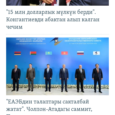
"15 млн долларлык мүлкүн берди".
Конгантиевди абактан алып калган
чечим
"ЕАЭБдин талаптары сакталбай
жатат". Чолпон-Атадагы саммит,