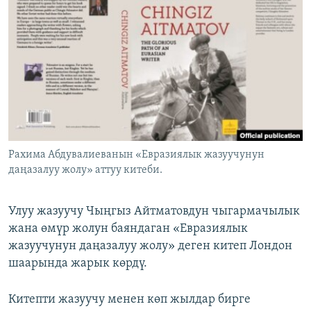
ОНЛАЙН ШЕРИНЕ
ЭЖЕ-СИҢДИЛЕР
АЗАТТЫК+
ЫҢГАЙСЫЗ СУРООЛОР
ЭЕ/АРнун бардык сайттары
Рахима Абдувалиеванын «Евразиялык жазуучунун
даңазалуу жолу» аттуу китеби.
Улуу жазуучу Чыңгыз Айтматовдун чыгармачылык
жана өмүр жолун баяндаган «Евразиялык
жазуучунун даңазалуу жолу» деген китеп Лондон
шаарында жарык көрдү.
Китепти жазуучу менен көп жылдар бирге