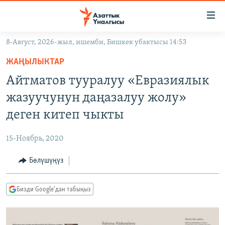
Линктер
Мазмунга
өтүңүз
8-Август, 2026-жыл, ишемби, Бишкек убактысы 14:53
Навигацияга
ЖАҢЫЛЫКТАР
өтүңүз
ЖАҢЫЛЫКТАР
КЫРГЫЗСТАН
Издөөгө
Айтматов тууралуу «Евразиялык
салыңыз
ДҮЙНӨ
КЫРГЫЗСТАН
жазуучунун даңазалуу жолу»
УКРАИНА
САЯСАТ
ДҮЙНӨ
деген китеп чыкты
АТАЙЫН ИЛИКТӨӨ
ЭКОНОМИКА
БОРБОР АЗИЯ
15-Ноябрь, 2020
ТВ ПРОГРАММАЛАР
МАДАНИЯТ
Бөлүшүңүз
ПОДКАСТ
БҮГҮН АЗАТТЫКТА
ӨЗГӨЧӨ ПИКИР
ЭКСПЕРТТЕР ТАЛДАЙТ
Бизди Google'дан табыңыз
БИЗ ЖАНА ДҮЙНӨ
Русский
ДАНИСТЕ