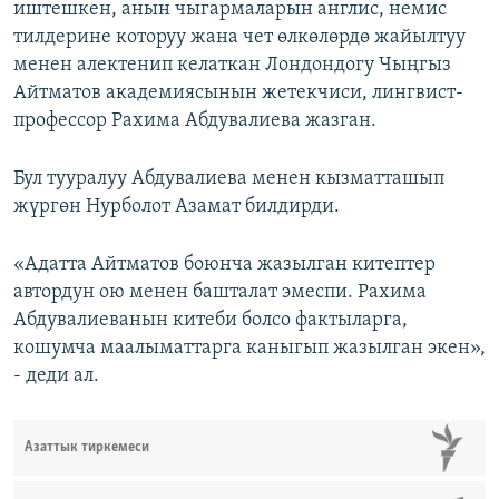
иштешкен, анын чыгармаларын англис, немис
тилдерине которуу жана чет өлкөлөрдө жайылтуу
менен алектенип келаткан Лондондогу Чыңгыз
Айтматов академиясынын жетекчиси, лингвист-
профессор Рахима Абдувалиева жазган.
Бул тууралуу Абдувалиева менен кызматташып
жүргөн Нурболот Азамат билдирди.
«Адатта Айтматов боюнча жазылган китептер
автордун ою менен башталат эмеспи. Рахима
Абдувалиеванын китеби болсо фактыларга,
кошумча маалыматтарга каныгып жазылган экен»,
- деди ал.
Азаттык тиркемеси