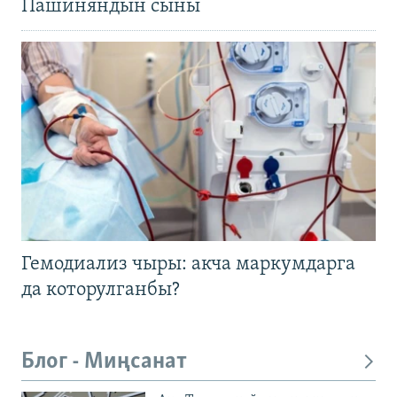
Пашиняндын сыны
Гемодиализ чыры: акча маркумдарга
да которулганбы?
Блог - Миңсанат