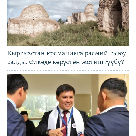
Кыргызстан кремацияга расмий тыюу
салды. Өлкөдө көрүстөн жетиштүүбү?