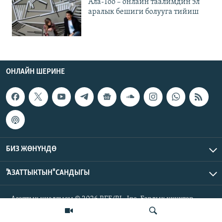
Ала-Тоо – онлайн таалимдин эл
аралык бешиги болууга тийиш
ОНЛАЙН ШЕРИНЕ
БИЗ ЖӨНҮНДӨ
"АЗАТТЫКТЫН" САНДЫГЫ
Азаттык үналгысы © 2026 RFE/RL, Inc. Бардык укуктар
корголгон.