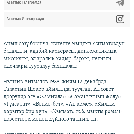
Азаттык Телеграмда
Азаттык Инстаграмда
Анын сөзү боюнча, китепте Чыңгыз Айтматовдун
балалыгы, адабий карьерасы, дипломатиялык
миссиясы, эл аралык кадыр-баркы, негизги
идеялары тууралуу баяндалат.
Чыңгыз Айтматов 1928-жылы 12-декабрда
Таластын Шекер айылында туулган. Ал совет
доорунда эле «Жамийла», «Саманчынын жолу»,
«Гүлсарат», «Бетме-бет», «Ак кеме», «Кылым
карытар бир күн», «Кыямат» ж.б. мыкты роман-
повесттери менен дүйнөгө таанылган.