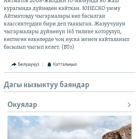
Айтматов 2008-жылдын 10-июнунда 80 жаш
курагында дүйнөдөн кайткан. ЮНЕСКО уюму
Айтматовду чыгармалары көп басылган
классиктердин бири деп тааныган. Жазуучунун
чыгармалары дүйнөнүн 165 тилине которулуп,
көптөгөн өлкөлөрдө чоң нуска менен кайталанып
басылып чыгып келет. (BTo)
Бөлүшүңүз
Катталыңыз
Дагы кызыктуу баяндар
Окуялар