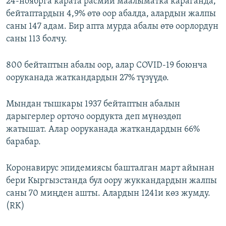
24-ноябрга карата расмий маалыматка караганда,
бейтаптардын 4,9% өтө оор абалда, алардын жалпы
саны 147 адам. Бир апта мурда абалы өтө оорлордун
саны 113 болчу.
800 бейтаптын абалы оор, алар COVID-19 боюнча
ооруканада жаткандардын 27% түзүүдө.
Мындан тышкары 1937 бейтаптын абалын
дарыгерлер орточо оордукта деп мүнөздөп
жатышат. Алар ооруканада жаткандардын 66%
барабар.
Коронавирус эпидемиясы башталган март айынан
бери Кыргызстанда бул оору жуккандардын жалпы
саны 70 миңден ашты. Алардын 1241и көз жумду.
(RK)