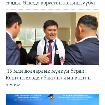
салды. Өлкөдө көрүстөн жетиштүүбү?
"15 млн долларлык мүлкүн берди".
Конгантиевди абактан алып калган
чечим