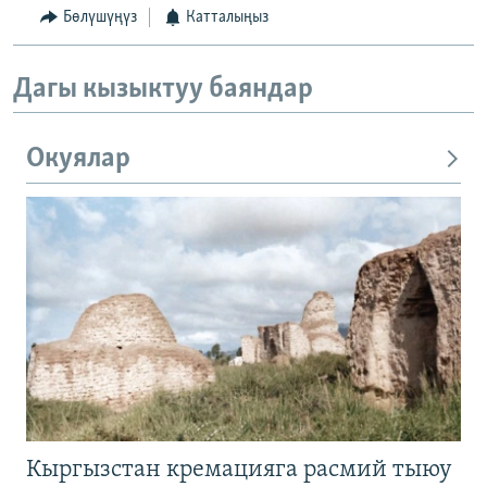
Бөлүшүңүз
Катталыңыз
Дагы кызыктуу баяндар
Окуялар
Кыргызстан кремацияга расмий тыюу