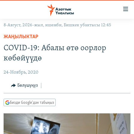
Линктер
Мазмунга
өтүңүз
8-Август, 2026-жыл, ишемби, Бишкек убактысы 12:45
Навигацияга
ЖАҢЫЛЫКТАР
өтүңүз
ЖАҢЫЛЫКТАР
КЫРГЫЗСТАН
Издөөгө
COVID-19: Абалы өтө оорлор
салыңыз
ДҮЙНӨ
КЫРГЫЗСТАН
көбөйүүдө
УКРАИНА
САЯСАТ
ДҮЙНӨ
24-Ноябрь, 2020
АТАЙЫН ИЛИКТӨӨ
ЭКОНОМИКА
БОРБОР АЗИЯ
ТВ ПРОГРАММАЛАР
Бөлүшүңүз
МАДАНИЯТ
ПОДКАСТ
БҮГҮН АЗАТТЫКТА
Бизди Google'дан табыңыз
ӨЗГӨЧӨ ПИКИР
ЭКСПЕРТТЕР ТАЛДАЙТ
БИЗ ЖАНА ДҮЙНӨ
Русский
ДАНИСТЕ