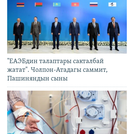
"ЕАЭБдин талаптары сакталбай
жатат". Чолпон-Атадагы саммит,
Пашиняндын сыны