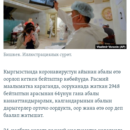
ОНЛАЙН ШЕРИНЕ
ЭЖЕ-СИҢДИЛЕР
АЗАТТЫК+
ЫҢГАЙСЫЗ СУРООЛОР
ЭЕ/АРнун бардык сайттары
Бишкек. Иллюстрациялык сүрөт.
Кыргызстанда коронавирустун айынан абалы өтө
оорлоп кеткен бейтаптар көбөйүүдө. Расмий
маалыматка караганда, ооруканада жаткан 2948
бейтаптын арасынан 64үнүн гана абалы
канааттандырарлык, калгандарынын абалын
дарыгерлер орточо оордукта, оор жана өтө оор деп
баалап жатышат.