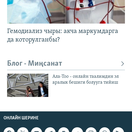
Гемодиализ чыры: акча маркумдарга
да которулганбы?
Блог - Миңсанат
Ала-Тоо – онлайн таалимдин эл
аралык бешиги болууга тийиш
ОНЛАЙН ШЕРИНЕ