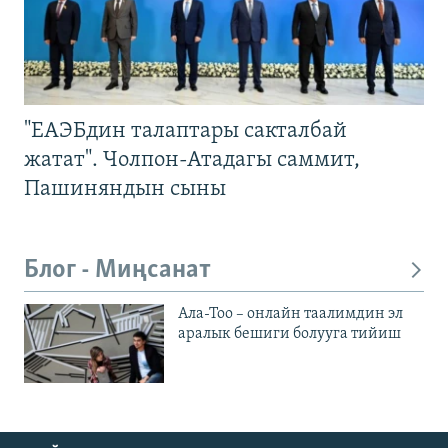
"ЕАЭБдин талаптары сакталбай
жатат". Чолпон-Атадагы саммит,
Пашиняндын сыны
Блог - Миңсанат
Ала-Тоо – онлайн таалимдин эл
аралык бешиги болууга тийиш