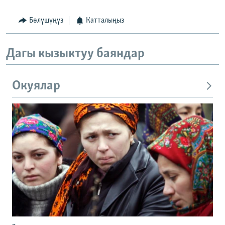
Бөлүшүңүз
Катталыңыз
Дагы кызыктуу баяндар
Окуялар