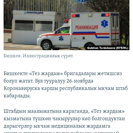
ОНЛАЙН ШЕРИНЕ
ЭЖЕ-СИҢДИЛЕР
АЗАТТЫК+
ЫҢГАЙСЫЗ СУРООЛОР
ЭЕ/АРнун бардык сайттары
Бишкек. Иллюстрациялык сүрөт.
Бишкекте «Тез жардам» бригадалары жетишсиз
болуп жатат. Бул тууралуу 26-ноябрда
Коронавируска каршы республикалык ыкчам штаб
кабарлады.
Штабдын маалыматына караганда, «Тез жардам»
кызматына түшкөн чакыруулар көп болгондуктан
дарыгерлер ыкчам медициналык жардамга