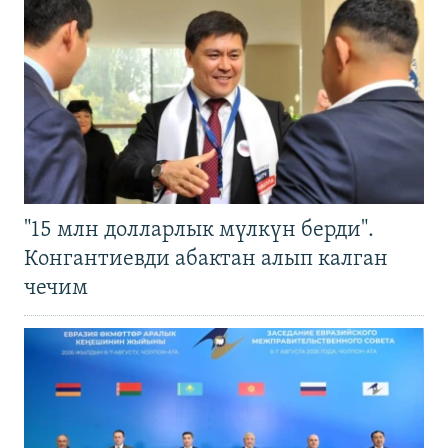
"15 млн долларлык мүлкүн берди".
Конгантиевди абактан алып калган
чечим