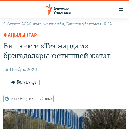
Линктер
Мазмунга
өтүңүз
9-Август, 2026-жыл, жекшемби, Бишкек убактысы 15:52
Навигацияга
ЖАҢЫЛЫКТАР
өтүңүз
ЖАҢЫЛЫКТАР
КЫРГЫЗСТАН
Издөөгө
Бишкекте «Тез жардам»
салыңыз
ДҮЙНӨ
КЫРГЫЗСТАН
бригадалары жетишпей жатат
УКРАИНА
САЯСАТ
ДҮЙНӨ
26-Ноябрь, 2020
АТАЙЫН ИЛИКТӨӨ
ЭКОНОМИКА
БОРБОР АЗИЯ
ТВ ПРОГРАММАЛАР
Бөлүшүңүз
МАДАНИЯТ
ПОДКАСТ
БҮГҮН АЗАТТЫКТА
Бизди Google'дан табыңыз
ӨЗГӨЧӨ ПИКИР
ЭКСПЕРТТЕР ТАЛДАЙТ
БИЗ ЖАНА ДҮЙНӨ
Русский
ДАНИСТЕ