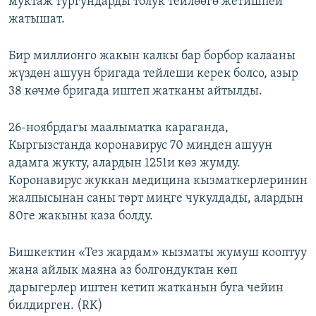
муктаж тургундарды толук тейлөөгө жетишпей
жатышат.
Бир миллионго жакын калкы бар борбор калааны
жүздөн ашуун бригада тейлеши керек болсо, азыр
38 көчмө бригада иштеп жатканы айтылды.
26-ноябрдагы маалыматка караганда,
Кыргызстанда коронавирус 70 миңден ашуун
адамга жукту, алардын 1251и көз жумду.
Коронавирус жуккан медицина кызматкерлеринин
жалпысынан саны төрт миңге чукулдады, алардын
80ге жакыны каза болду.
Бишкектин «Тез жардам» кызматы жумуш кооптуу
жана айлык маяна аз болгондуктан көп
дарыгерлер иштен кетип жатканын буга чейин
билдирген. (RK)