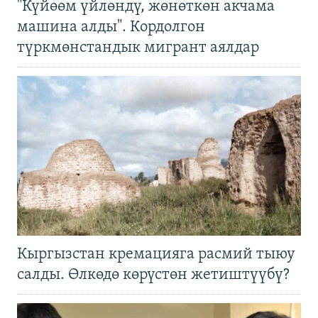
"Күйөөм үйлөндү, жөнөткөн акчама
машина алды". Кордолгон
түркмөнстандык мигрант аялдар
Кыргызстан кремацияга расмий тыюу
салды. Өлкөдө көрүстөн жетиштүүбү?