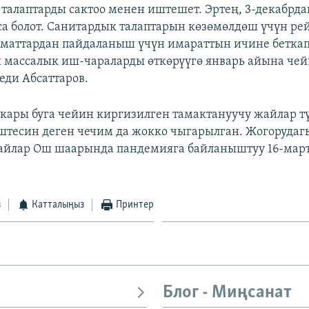
талаптарды сактоо менен иштешет. Эртең, 3-декабрда
а болот. Санитардык талаптарын көзөмөлдөш үчүн ре
ызматтардан пайдаланыш үчүн имараттын ичине бетка
и массалык иш-чараларды өткөрүүгө январь айына че
еди Абсаттаров.
ары буга чейин киргизилген тамактануучу жайлар түн
штесин деген чечим да жокко чыгарылган. Жогорудаг
айлар Ош шаарында пандемияга байланыштуу 16-март
з
Катталыңыз
Принтер
Блог - Миңсанат