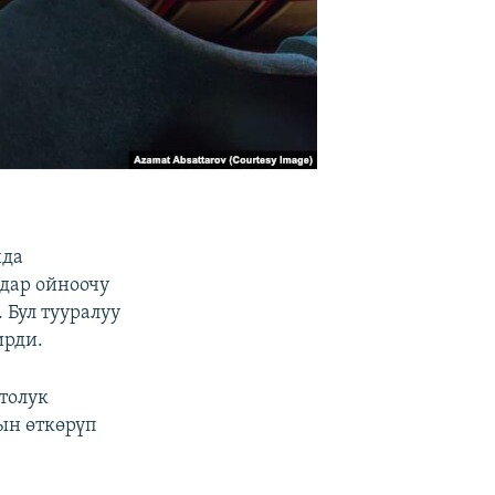
нда
дар ойноочу
Бул тууралуу
рди.
толук
ын өткөрүп