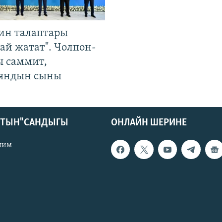
ин талаптары
ай жатат". Чолпон-
ы саммит,
яндын сыны
КТЫН" САНДЫГЫ
ОНЛАЙН ШЕРИНЕ
лим