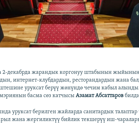
 2-декабрда жарандык коргонуу штабынын жыйыны
дын, интернет-клубдардын, ресторандардын жана бал
тешине уруксат берүү жөнүндө чечим кабыл алынды. 
мэриянын басма сөз катчысы
Азамат Абсаттаров
билди
да уруксат берилген жайларда санитардык талаптар 
рыл жана жергиликтүү бийлик текшерүү иш-чаралар