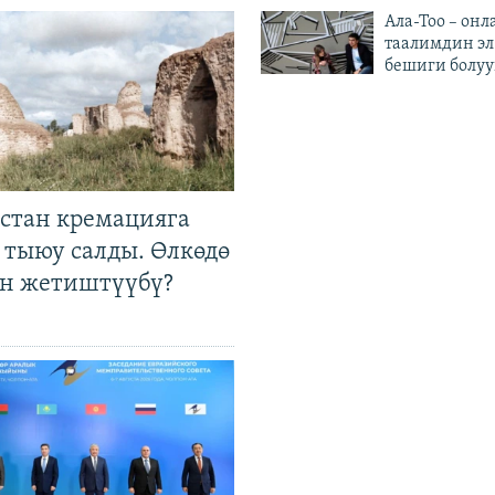
Ала-Тоо – онл
таалимдин эл
бешиги болуу
стан кремацияга
 тыюу салды. Өлкөдө
өн жетиштүүбү?