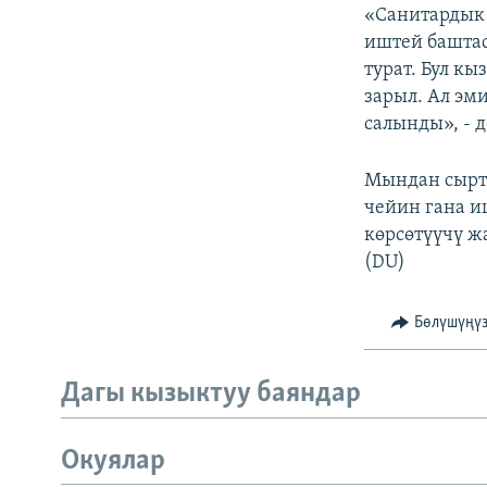
«Санитардык 
иштей баштас
турат. Бул к
зарыл. Ал эм
салынды», - д
Мындан сыртк
чейин гана и
көрсөтүүчү ж
(DU)
Бөлүшүңү
Дагы кызыктуу баяндар
Окуялар