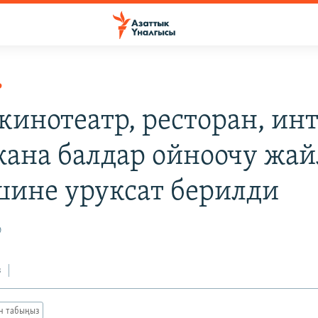
Р
кинотеатр, ресторан, ин
жана балдар ойноочу жай
ине уруксат берилди
0
з
ан табыңыз