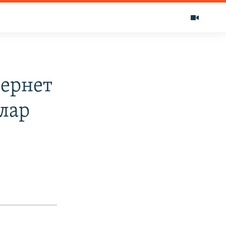
тернет
лар