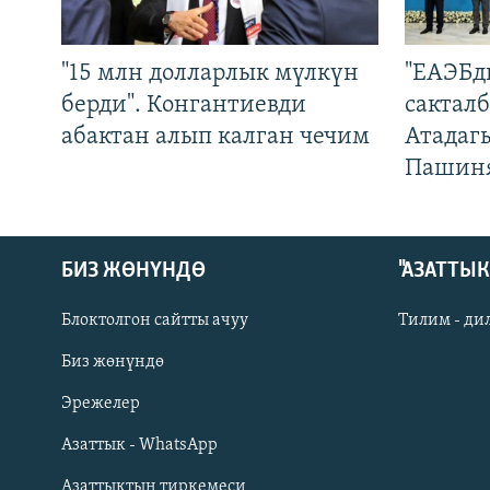
"15 млн долларлык мүлкүн
"ЕАЭБд
берди". Конгантиевди
сакталб
абактан алып калган чечим
Атадаг
Пашин
БИЗ ЖӨНҮНДӨ
"АЗАТТЫ
Блоктолгон сайтты ачуу
Тилим - ди
Биз жөнүндө
Русский
Эрежелер
Азаттык - WhatsApp
ОНЛАЙН ШЕРИНЕ
Азаттыктын тиркемеси