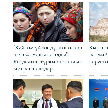
"Күйөөм үйлөндү, жөнөткөн
Кыргыз
акчама машина алды".
расмий
Кордолгон түркмөнстандык
көрүст
мигрант аялдар