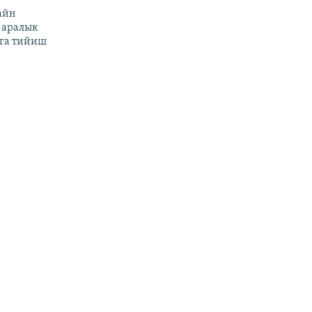
айн
 аралык
га тийиш