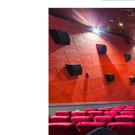
ЭЖЕ-СИҢДИЛЕР
АЗАТТЫК+
ЫҢГАЙСЫЗ СУРООЛОР