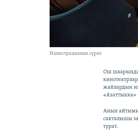
Иллюстрациялык сүрөт.
Ош шаарында
кинотеатрлар
жайлардын иш
«Азаттыкка» 
Анын айтымын
сакталышы за
турат.