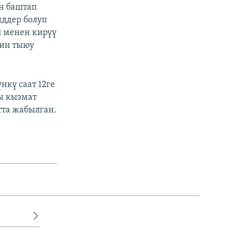
н баштап
йддер болуп
п менен кирүү
йин тыюу
кү саат 12ге
ы кызмат
та жабылган.