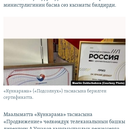
министрлигинин басма сөз кызматы билдирди.
«Күнкарама» («Подсолнух») тасмасына берилген
сертификатта.
Маалыматта «Күнкарама» тасмасына
«Продвижение» чөлкөмдүк телеканалынын башкы