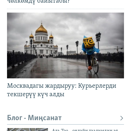
чөлкөмдү байытабы?
Москвадагы жардыруу: Курьерлерди
текшерүү күч алды
Блог - Миңсанат