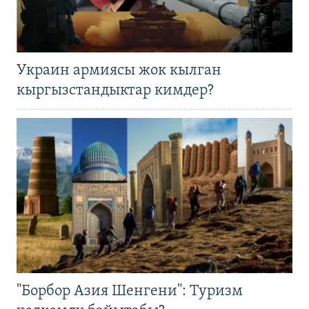
Украин армиясы жок кылган
кыргызстандыктар кимдер?
"Борбор Азия Шенгени": Туризм