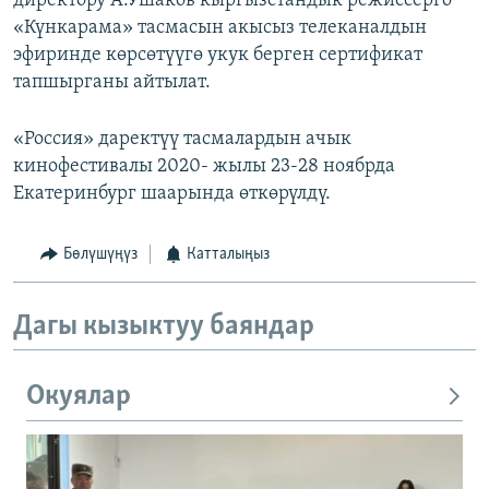
директору А.Ушаков кыргызстандык режиссерго
«Күнкарама» тасмасын акысыз телеканалдын
эфиринде көрсөтүүгө укук берген сертификат
тапшырганы айтылат.
«Россия» даректүү тасмалардын ачык
кинофестивалы 2020- жылы 23-28 ноябрда
Екатеринбург шаарында өткөрүлдү.
Бөлүшүңүз
Катталыңыз
Дагы кызыктуу баяндар
Окуялар