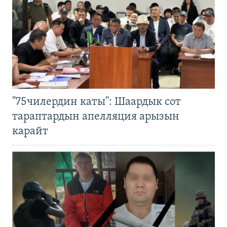
"75чилердин каты": Шаардык сот
тараптардын апелляция арызын
карайт