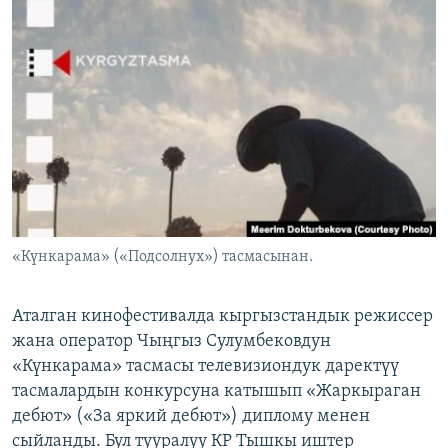
ОНЛАЙН ШЕРИНЕ
ЭЖЕ-СИҢДИЛЕР
АЗАТТЫК+
ЫҢГАЙСЫЗ СУРООЛОР
ЭЕ/АРнун бардык сайттары
«Күнкарама» («Подсолнух») тасмасынан.
Аталган кинофестивалда кыргызстандык режиссер
жана оператор Чыңгыз Сулумбековдун
«Күнкарама» тасмасы телевизиондук даректүү
тасмалардын конкурсуна катышып «Жаркыраган
дебют» («За яркий дебют») диплому менен
сыйланды. Бул тууралуу КР Тышкы иштер