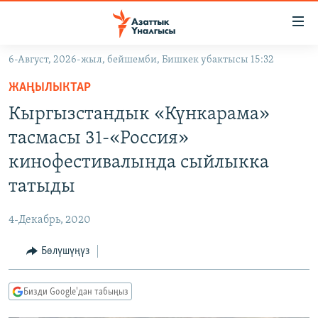
Линктер
Мазмунга
өтүңүз
6-Август, 2026-жыл, бейшемби, Бишкек убактысы 15:32
Навигацияга
ЖАҢЫЛЫКТАР
өтүңүз
ЖАҢЫЛЫКТАР
КЫРГЫЗСТАН
Издөөгө
Кыргызстандык «Күнкарама»
салыңыз
ДҮЙНӨ
КЫРГЫЗСТАН
тасмасы 31-«Россия»
УКРАИНА
САЯСАТ
ДҮЙНӨ
кинофестивалында сыйлыкка
АТАЙЫН ИЛИКТӨӨ
ЭКОНОМИКА
БОРБОР АЗИЯ
татыды
ТВ ПРОГРАММАЛАР
МАДАНИЯТ
4-Декабрь, 2020
ПОДКАСТ
БҮГҮН АЗАТТЫКТА
Бөлүшүңүз
ӨЗГӨЧӨ ПИКИР
ЭКСПЕРТТЕР ТАЛДАЙТ
БИЗ ЖАНА ДҮЙНӨ
Русский
Бизди Google'дан табыңыз
ДАНИСТЕ