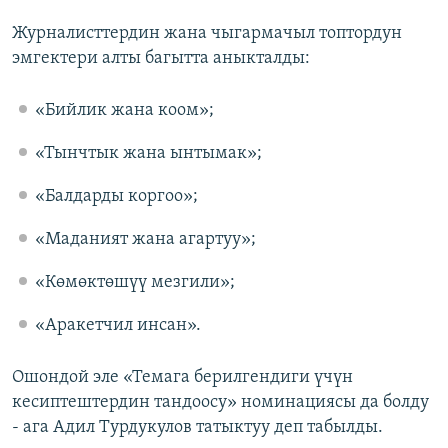
Журналисттердин жана чыгармачыл топтордун
эмгектери алты багытта аныкталды:
«Бийлик жана коом»;
«Тынчтык жана ынтымак»;
«Балдарды коргоо»;
«Маданият жана агартуу»;
«Көмөктөшүү мезгили»;
«Аракетчил инсан».
Ошондой эле «Темага берилгендиги үчүн
кесиптештердин тандоосу» номинациясы да болду
- ага Адил Турдукулов татыктуу деп табылды.