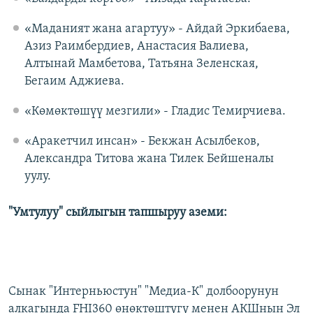
«Маданият жана агартуу» - Айдай Эркибаева,
Азиз Раимбердиев, Анастасия Валиева,
Алтынай Мамбетова, Татьяна Зеленская,
Бегаим Аджиева.
«Көмөктөшүү мезгили» - Гладис Темирчиева.
«Аракетчил инсан» - Бекжан Асылбеков,
Александра Титова жана Тилек Бейшеналы
уулу.
"Умтулуу" сыйлыгын тапшыруу аземи:
Сынак "Интерньюстун" "Медиа-К" долбоорунун
алкагында FHI360 өнөктөштүгү менен АКШнын Эл