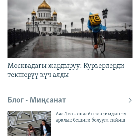
Москвадагы жардыруу: Курьерлерди
текшерүү күч алды
Блог - Миңсанат
Ала-Тоо – онлайн таалимдин эл
аралык бешиги болууга тийиш