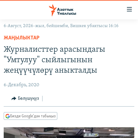
Линктер
Мазмунга
өтүңүз
6-Август, 2026-жыл, бейшемби, Бишкек убактысы 16:16
Навигацияга
ЖАҢЫЛЫКТАР
өтүңүз
ЖАҢЫЛЫКТАР
КЫРГЫЗСТАН
Издөөгө
Журналисттер арасындагы
салыңыз
ДҮЙНӨ
КЫРГЫЗСТАН
"Умтулуу" сыйлыгынын
УКРАИНА
САЯСАТ
ДҮЙНӨ
жеңүүчүлөрү аныкталды
АТАЙЫН ИЛИКТӨӨ
ЭКОНОМИКА
БОРБОР АЗИЯ
6-Декабрь, 2020
ТВ ПРОГРАММАЛАР
МАДАНИЯТ
Бөлүшүңүз
ПОДКАСТ
БҮГҮН АЗАТТЫКТА
ӨЗГӨЧӨ ПИКИР
ЭКСПЕРТТЕР ТАЛДАЙТ
Бизди Google'дан табыңыз
БИЗ ЖАНА ДҮЙНӨ
Русский
ДАНИСТЕ