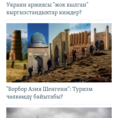
Украин армиясы "жок кылган"
кыргызстандыктар кимдер?
"Борбор Азия Шенгени": Туризм
чөлкөмдү байытабы?