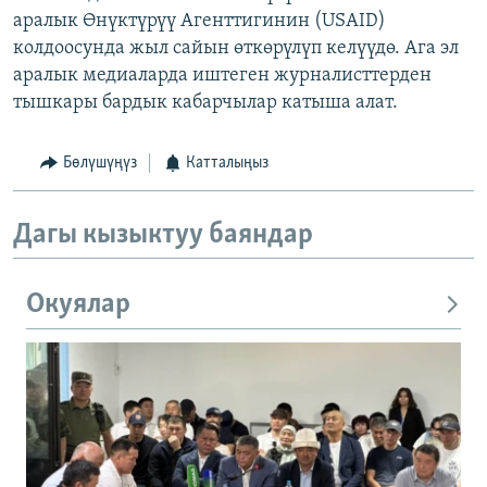
аралык Өнүктүрүү Агенттигинин (USAID)
колдоосунда жыл сайын өткөрүлүп келүүдө. Ага эл
аралык медиаларда иштеген журналисттерден
тышкары бардык кабарчылар катыша алат.
Бөлүшүңүз
Катталыңыз
Дагы кызыктуу баяндар
Окуялар