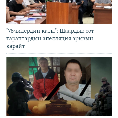
"75чилердин каты": Шаардык сот
тараптардын апелляция арызын
карайт