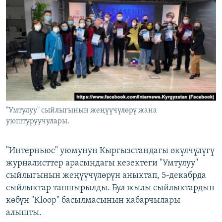
ОНЛАЙН ШЕРИНЕ
ЭЖЕ-СИҢДИЛЕР
АЗАТТЫК+
ЫҢГАЙСЫЗ СУРООЛОР
ЭЕ/АРнун бардык сайттары
"Умтулуу" сыйлыгынын жеңүүчүлөрү жана
уюштуруучулары.
"Интерньюс" уюмунун Кыргызстандагы өкүлчүлүгү
журналисттер арасындагы кезектеги "Умтулуу"
сыйлыгынын жеңүүчүлөрүн аныктап, 5-декабрда
сыйлыктар тапшырылды. Бул жылы сыйлыктардын
көбүн "Kloop" басылмасынын кабарчылары
алышты.