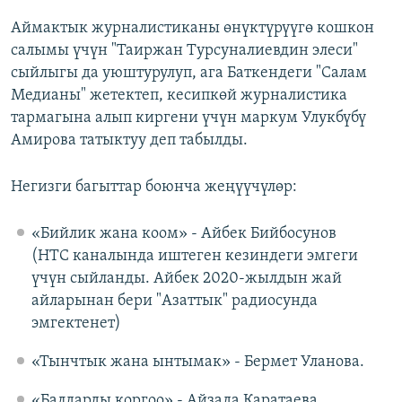
Аймактык журналистиканы өнүктүрүүгө кошкон
салымы үчүн "Таиржан Турсуналиевдин элеси"
сыйлыгы да уюштурулуп, ага Баткендеги "Салам
Медианы" жетектеп, кесипкөй журналистика
тармагына алып киргени үчүн маркум Улукбүбү
Амирова татыктуу деп табылды.
Негизги багыттар боюнча жеңүүчүлөр:
«Бийлик жана коом» - Айбек Бийбосунов
(НТС каналында иштеген кезиндеги эмгеги
үчүн сыйланды. Айбек 2020-жылдын жай
айларынан бери "Азаттык" радиосунда
эмгектенет)
«Тынчтык жана ынтымак» - Бермет Уланова.
«Балдарды коргоо» - Айзада Каратаева.