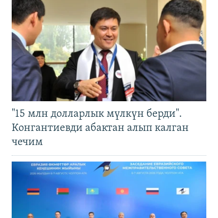
"15 млн долларлык мүлкүн берди".
Конгантиевди абактан алып калган
чечим