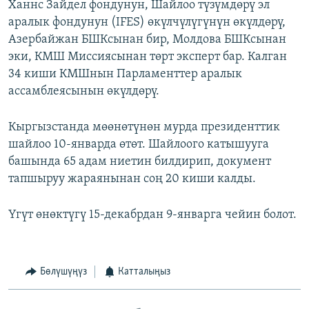
Ханнс Зайдел фондунун, Шайлоо түзүмдөрү эл
аралык фондунун (IFES) өкүлчүлүгүнүн өкүлдөрү,
Азербайжан БШКсынан бир, Молдова БШКсынан
эки, КМШ Миссиясынан төрт эксперт бар. Калган
34 киши КМШнын Парламенттер аралык
ассамблеясынын өкүлдөрү.
Кыргызстанда мөөнөтүнөн мурда президенттик
шайлоо 10-январда өтөт. Шайлоого катышууга
башында 65 адам ниетин билдирип, документ
тапшыруу жараянынан соң 20 киши калды.
Үгүт өнөктүгү 15-декабрдан 9-январга чейин болот.
Бөлүшүңүз
Катталыңыз