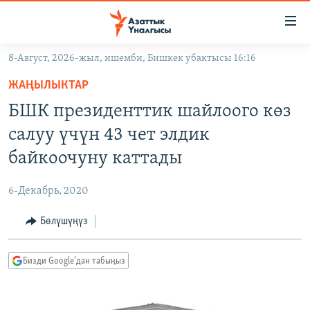
Линктер
Мазмунга
өтүңүз
8-Август, 2026-жыл, ишемби, Бишкек убактысы 16:16
Навигацияга
ЖАҢЫЛЫКТАР
өтүңүз
ЖАҢЫЛЫКТАР
КЫРГЫЗСТАН
Издөөгө
БШК президенттик шайлоого көз
салыңыз
ДҮЙНӨ
КЫРГЫЗСТАН
салуу үчүн 43 чет элдик
УКРАИНА
САЯСАТ
ДҮЙНӨ
байкоочуну каттады
АТАЙЫН ИЛИКТӨӨ
ЭКОНОМИКА
БОРБОР АЗИЯ
6-Декабрь, 2020
ТВ ПРОГРАММАЛАР
МАДАНИЯТ
Бөлүшүңүз
ПОДКАСТ
БҮГҮН АЗАТТЫКТА
ӨЗГӨЧӨ ПИКИР
ЭКСПЕРТТЕР ТАЛДАЙТ
Бизди Google'дан табыңыз
БИЗ ЖАНА ДҮЙНӨ
Русский
ДАНИСТЕ