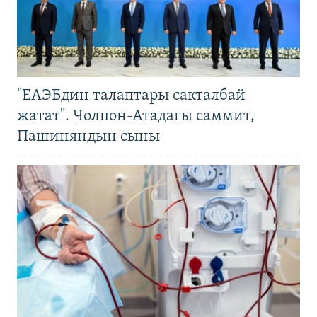
"ЕАЭБдин талаптары сакталбай
жатат". Чолпон-Атадагы саммит,
Пашиняндын сыны