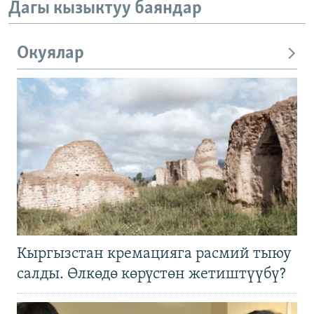
Дагы кызыктуу баяндар
Окуялар
Кыргызстан кремацияга расмий тыюу
салды. Өлкөдө көрүстөн жетиштүүбү?