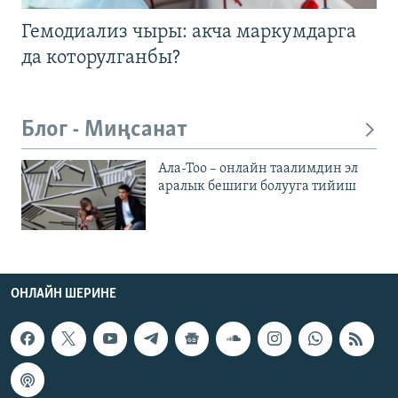
Гемодиализ чыры: акча маркумдарга
да которулганбы?
Блог - Миңсанат
Ала-Тоо – онлайн таалимдин эл
аралык бешиги болууга тийиш
ОНЛАЙН ШЕРИНЕ