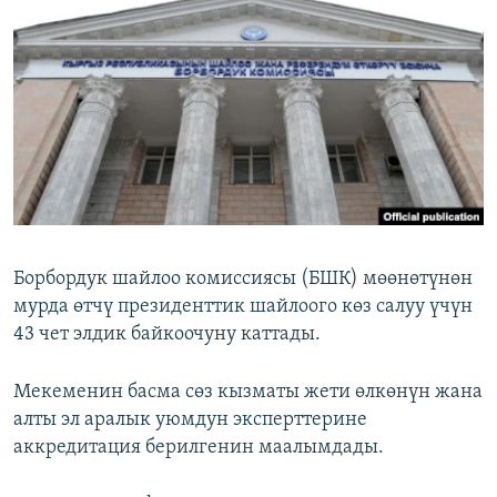
ОНЛАЙН ШЕРИНЕ
ЭЖЕ-СИҢДИЛЕР
АЗАТТЫК+
ЫҢГАЙСЫЗ СУРООЛОР
ЭЕ/АРнун бардык сайттары
Борбордук шайлоо комиссиясы (БШК) мөөнөтүнөн
мурда өтчү президенттик шайлоого көз салуу үчүн
43 чет элдик байкоочуну каттады.
Мекеменин басма сөз кызматы жети өлкөнүн жана
алты эл аралык уюмдун эксперттерине
аккредитация берилгенин маалымдады.