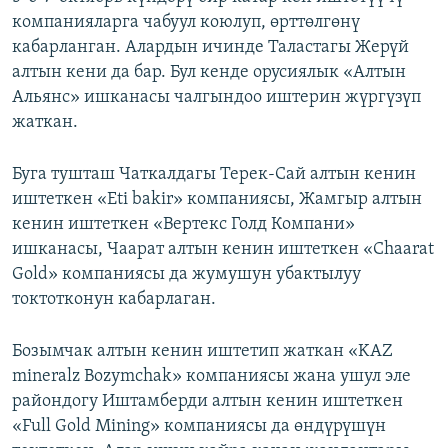
компанияларга чабуул коюлуп, өрттөлгөнү
кабарланган. Алардын ичинде Таластагы Жерүй
алтын кени да бар. Бул кенде орусиялык «Алтын
Альянс» ишканасы чалгындоо иштерин жүргүзүп
жаткан.
Буга тушташ Чаткалдагы Терек-Сай алтын кенин
иштеткен «Eti bakir» компаниясы, Жамгыр алтын
кенин иштеткен «Вертекс Голд Компани»
ишканасы, Чаарат алтын кенин иштеткен «Chaarat
Gold» компаниясы да жумушун убактылуу
токтотконун кабарлаган.
Бозымчак алтын кенин иштетип жаткан «KAZ
mineralz Bozymchak» компаниясы жана ушул эле
райондогу Иштамберди алтын кенин иштеткен
«Full Gold Mining» компаниясы да өндүрүшүн