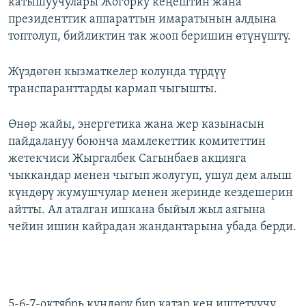
катышуучулары Жогорку кеңештин жана
президенттик аппараттын имаратынын алдына
топтолуп, бийликтин так жооп беришин өтүнүштү.
Жүздөгөн кызматкелер колунда түрдүү
транспаранттарды кармап чыгышты.
Өнөр жайы, энергетика жана жер казынасын
пайдалануу боюнча мамлекеттик комитеттин
жетекчиси Жыргалбек Сагынбаев акцияга
чыккандар менен чыгып жолугуп, ушул дем алыш
күндөрү жумушчулар менен жеринде кездешерин
айтты. Ал аталган ишкана быйыл жыл аягына
чейин ишин кайрадан жандантарына убада берди.
5-6-7-октябрь күндөрү бир катар кен иштетүүчү