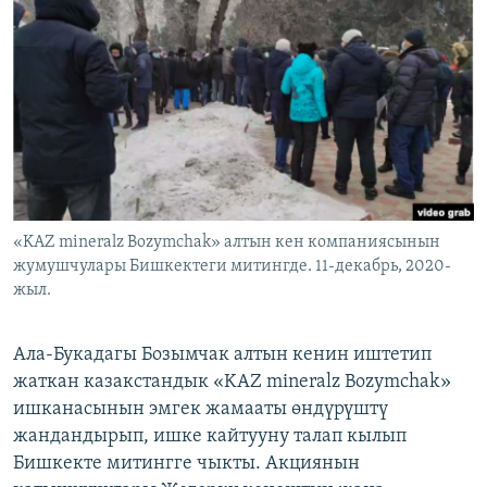
ОНЛАЙН ШЕРИНЕ
ЭЖЕ-СИҢДИЛЕР
АЗАТТЫК+
ЫҢГАЙСЫЗ СУРООЛОР
ЭЕ/АРнун бардык сайттары
«KAZ mineralz Bozymchak» алтын кен компаниясынын
жумушчулары Бишкектеги митингде. 11-декабрь, 2020-
жыл.
Ала-Букадагы Бозымчак алтын кенин иштетип
жаткан казакстандык «KAZ mineralz Bozymchak»
ишканасынын эмгек жамааты өндүрүштү
жандандырып, ишке кайтууну талап кылып
Бишкекте митингге чыкты. Акциянын