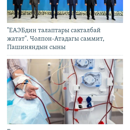
"ЕАЭБдин талаптары сакталбай
жатат". Чолпон-Атадагы саммит,
Пашиняндын сыны