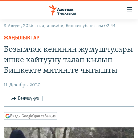
Линктер
Мазмунга
өтүңүз
8-Август, 2026-жыл, ишемби, Бишкек убактысы 02:44
Навигацияга
ЖАҢЫЛЫКТАР
өтүңүз
ЖАҢЫЛЫКТАР
КЫРГЫЗСТАН
Издөөгө
Бозымчак кенинин жумушчулары
салыңыз
ДҮЙНӨ
КЫРГЫЗСТАН
ишке кайтууну талап кылып
УКРАИНА
САЯСАТ
ДҮЙНӨ
Бишкекте митингге чыгышты
АТАЙЫН ИЛИКТӨӨ
ЭКОНОМИКА
БОРБОР АЗИЯ
11-Декабрь, 2020
ТВ ПРОГРАММАЛАР
МАДАНИЯТ
Бөлүшүңүз
ПОДКАСТ
БҮГҮН АЗАТТЫКТА
ӨЗГӨЧӨ ПИКИР
ЭКСПЕРТТЕР ТАЛДАЙТ
Бизди Google'дан табыңыз
БИЗ ЖАНА ДҮЙНӨ
Русский
ДАНИСТЕ