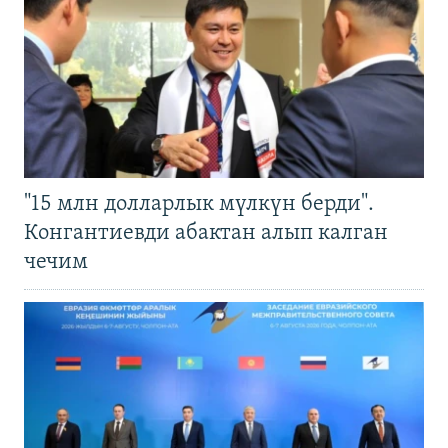
"15 млн долларлык мүлкүн берди".
Конгантиевди абактан алып калган
чечим