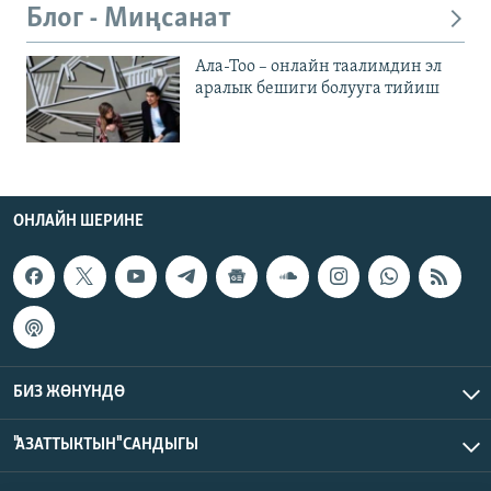
Блог - Миңсанат
Ала-Тоо – онлайн таалимдин эл
аралык бешиги болууга тийиш
ОНЛАЙН ШЕРИНЕ
БИЗ ЖӨНҮНДӨ
"АЗАТТЫКТЫН" САНДЫГЫ