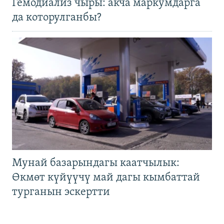
Гемодиализ чыры: акча маркумдарга
да которулганбы?
Мунай базарындагы каатчылык:
Өкмөт күйүүчү май дагы кымбаттай
турганын эскертти