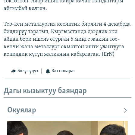
токтоткон. Алар ишин кайра качан жандантары
айтылбай келген.
Тоо-кен металлургия кесиптик бирлиги 4-декабрда
билдирүү таратып, Кыргызстанда дээрлик эки
айдан бери ишсиз отурган 5 миңге жакын тоо-
кенчи жана металлург өкмөттөн ишти улантууга
кепилдик күтүп жатканын кабарлаган. (ErN)
Бөлүшүңүз
Катталыңыз
Дагы кызыктуу баяндар
Окуялар