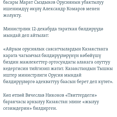
басары Марат Сыздыков Орусиянын убактылуу
ишенимдүү өкүлү Александр Комаров менен
жолукту.
Министрлик 12-декабрда тараткан билдирүүдө
мындай деп айтылат:
«Айрым орусиялык саясатчылардын Казакстанга
карата чагымчыл билдирүүлөрүнүн көбөйүшү
биздин мамлекеттер ортосундагы алакага олуттуу
кедергисин тийгизип жатат. Казакстандын Тышкы
иштер министрлиги Орусия мындай
билдирүүлөргө адекваттуу баасын берет деп күтөт».
Көп өтпөй Вячеслав Никонов «Твиттердеги»
баракчасы аркылуу Казакстан элине «жылуу
сезимдерин» билдирген.