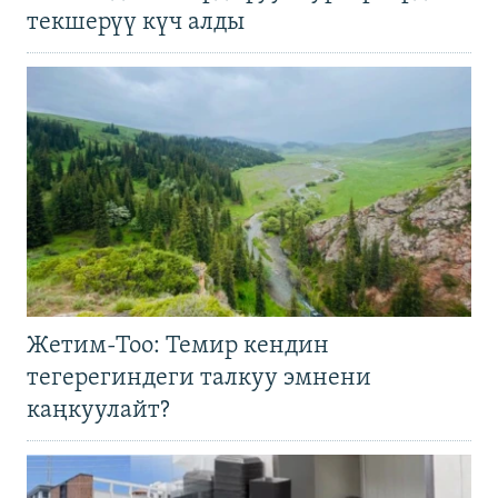
текшерүү күч алды
Жетим-Тоо: Темир кендин
тегерегиндеги талкуу эмнени
каңкуулайт?