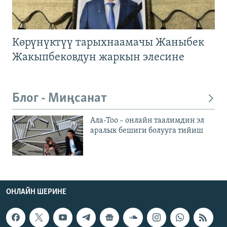
Көрүнүктүү тарыхнаамачы Жаныбек
Жакыпбековдун жаркын элесине
Блог - Миңсанат
Ала-Тоо – онлайн таалимдин эл
аралык бешиги болууга тийиш
ОНЛАЙН ШЕРИНЕ