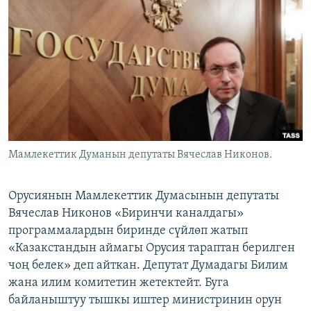
ОНЛАЙН ШЕРИНЕ
ЭЖЕ-СИҢДИЛЕР
АЗАТТЫК+
ЫҢГАЙСЫЗ СУРООЛОР
ЭЕ/АРнун бардык сайттары
Мамлекеттик Думанын депутаты Вячеслав Никонов.
Орусиянын Мамлекеттик Думасынын депутаты
Вячеслав Никонов «Биринчи каналдагы»
программалардын биринде сүйлөп жатып
«Казакстандын аймагы Орусия тараптан берилген
чоң белек» деп айткан. Депутат Думадагы Билим
жана илим комитетин жетектейт. Буга
байланыштуу тышкы иштер министринин орун