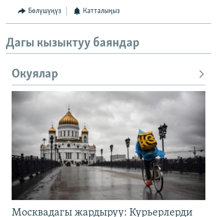
Бөлүшүңүз
Катталыңыз
Дагы кызыктуу баяндар
Окуялар
Москвадагы жардыруу: Курьерлерди