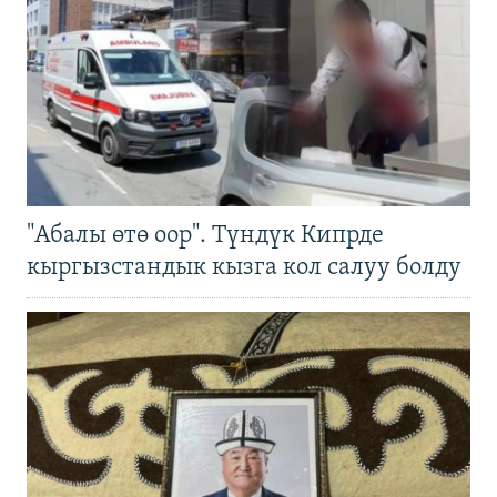
"Абалы өтө оор". Түндүк Кипрде
кыргызстандык кызга кол салуу болду