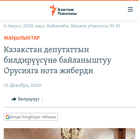
Линктер
Мазмунга
өтүңүз
6-Август, 2026-жыл, бейшемби, Бишкек убактысы 05:41
Навигацияга
ЖАҢЫЛЫКТАР
өтүңүз
ЖАҢЫЛЫКТАР
КЫРГЫЗСТАН
Издөөгө
Казакстан депутаттын
салыңыз
ДҮЙНӨ
КЫРГЫЗСТАН
билдирүүсүнө байланыштуу
УКРАИНА
САЯСАТ
ДҮЙНӨ
Орусияга нота жиберди
АТАЙЫН ИЛИКТӨӨ
ЭКОНОМИКА
БОРБОР АЗИЯ
13-Декабрь, 2020
ТВ ПРОГРАММАЛАР
МАДАНИЯТ
Бөлүшүңүз
ПОДКАСТ
БҮГҮН АЗАТТЫКТА
ӨЗГӨЧӨ ПИКИР
ЭКСПЕРТТЕР ТАЛДАЙТ
Бизди Google'дан табыңыз
БИЗ ЖАНА ДҮЙНӨ
Русский
ДАНИСТЕ