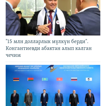
"15 млн долларлык мүлкүн берди".
Конгантиевди абактан алып калган
чечим