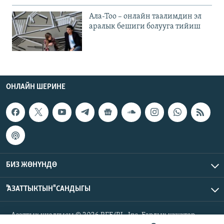
Ала-Тоо – онлайн таалимдин эл
аралык бешиги болууга тийиш
ОНЛАЙН ШЕРИНЕ
БИЗ ЖӨНҮНДӨ
"АЗАТТЫКТЫН" САНДЫГЫ
Азаттык үналгысы © 2026 RFE/RL, Inc. Бардык укуктар