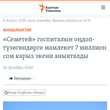
Линктер
Мазмунга
өтүңүз
8-Август, 2026-жыл, ишемби, Бишкек убактысы 16:51
Навигацияга
ЖАҢЫЛЫКТАР
өтүңүз
ЖАҢЫЛЫКТАР
КЫРГЫЗСТАН
Издөөгө
«Семетей» госпиталын оңдоп-
салыңыз
ДҮЙНӨ
КЫРГЫЗСТАН
түзөгөндөргө мамлекет 7 миллион
УКРАИНА
САЯСАТ
ДҮЙНӨ
сом карыз экени аныкталды
АТАЙЫН ИЛИКТӨӨ
ЭКОНОМИКА
БОРБОР АЗИЯ
25-Декабрь, 2020
ТВ ПРОГРАММАЛАР
МАДАНИЯТ
Бөлүшүңүз
ПОДКАСТ
БҮГҮН АЗАТТЫКТА
ӨЗГӨЧӨ ПИКИР
ЭКСПЕРТТЕР ТАЛДАЙТ
Бизди Google'дан табыңыз
БИЗ ЖАНА ДҮЙНӨ
Русский
ДАНИСТЕ