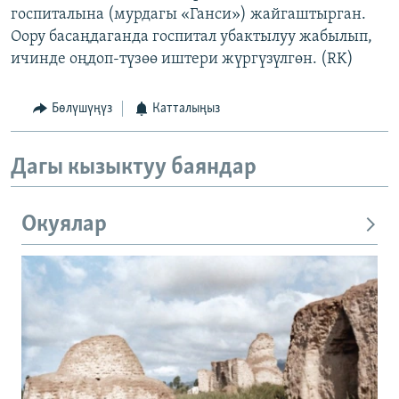
госпиталына (мурдагы «Ганси») жайгаштырган.
Оору басаңдаганда госпитал убактылуу жабылып,
ичинде оңдоп-түзөө иштери жүргүзүлгөн. (RK)
Бөлүшүңүз
Катталыңыз
Дагы кызыктуу баяндар
Окуялар