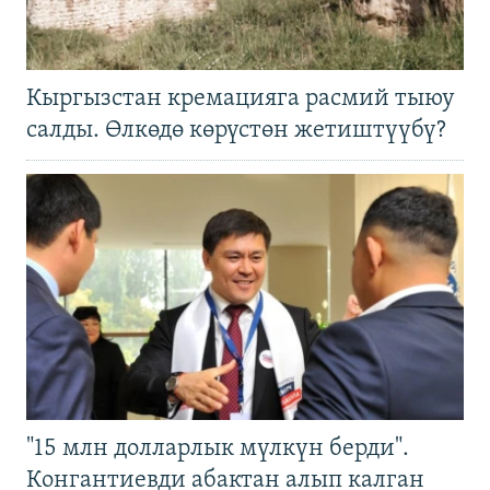
Кыргызстан кремацияга расмий тыюу
салды. Өлкөдө көрүстөн жетиштүүбү?
"15 млн долларлык мүлкүн берди".
Конгантиевди абактан алып калган