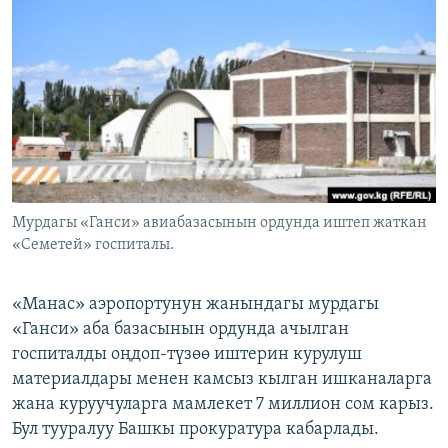
ОНЛАЙН ШЕРИНЕ
ЭЖЕ-СИҢДИЛЕР
АЗАТТЫК+
ЫҢГАЙСЫЗ СУРООЛОР
ЭЕ/АРнун бардык сайттары
Мурдагы «Ганси» авиабазасынын ордунда иштеп жаткан
«Семетей» госпиталы.
«Манас» аэропортунун жанындагы мурдагы
«Ганси» аба базасынын ордунда ачылган
госпиталды оңдоп-түзөө иштерин курулуш
материалдары менен камсыз кылган ишканаларга
жана куруучуларга мамлекет 7 миллион сом карыз.
Бул тууралуу Башкы прокуратура кабарлады.