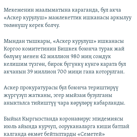
Мекеменин маалыматына караганда, бул акча
«Аскер курулуш» мамлекеттик ишканасы аркылуу
төлөнүшү керек болчу.
Мындан тышкары, «Аскер курулуш» ишканасы
Коргоо комитетинин Бишкек боюнча турак жай
бөлүмү менен 42 миллион 980 миң сомдук
келишим түзгөн, бирок бүгүнкү күнгө карата бул
акчанын 39 миллион 700 миңи гана которулган.
Аскер прокуратурасы бул боюнча териштирүү
жүргүзүп жатканы, эгер мыйзам бузулганы
аныкталса тийиштүү чара көрүлөрү кабарланды.
Быйыл Кыргызстанда коронавирус эпидемиясы
июль айында курчуп, ооруканаларга киши батпай
калганда өкмөт бейтаптарды «Семетей»