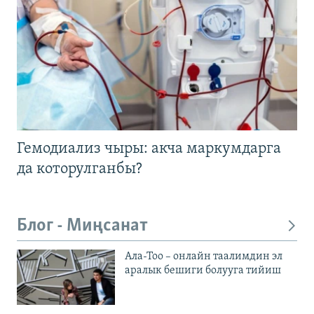
Гемодиализ чыры: акча маркумдарга
да которулганбы?
Блог - Миңсанат
Ала-Тоо – онлайн таалимдин эл
аралык бешиги болууга тийиш