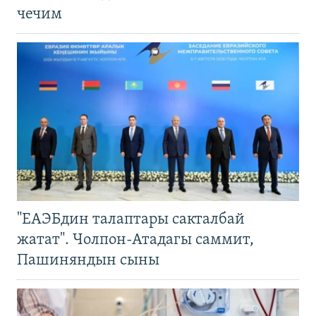
чечим
"ЕАЭБдин талаптары сакталбай
жатат". Чолпон-Атадагы саммит,
Пашиняндын сыны