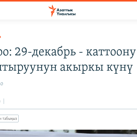
Р
о: 29-декабрь - каттоону
тыруунун акыркы күнү
20
з
ан табыңыз