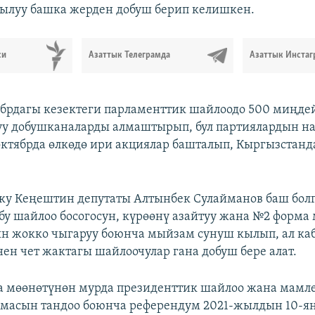
ылуу башка жерден добуш берип келишкен.
си
Азаттык Телеграмда
Азаттык Инстаг
брдагы кезектеги парламенттик шайлоодо 500 миңде
уу добушканаларды алмаштырып, бул партиялардын н
октябрда өлкөдө ири акциялар башталып, Кыргызстанд
у Кеңештин депутаты Алтынбек Сулайманов баш бол
обу шайлоо босогосун, күрөөнү азайтуу жана №2 форма
н жокко чыгаруу боюнча мыйзам сунуш кылып, ал ка
ен чет жактагы шайлоочулар гана добуш бере алат.
 мөөнөтүнөн мурда президенттик шайлоо жана мамл
рмасын тандоо боюнча референдум 2021-жылдын 10-я