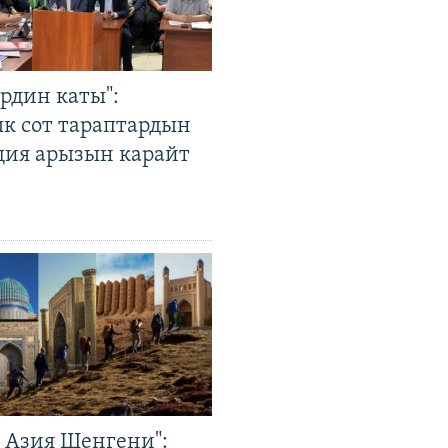
рдин каты":
к сот тараптардын
ция арызын карайт
р Азия Шенгени":