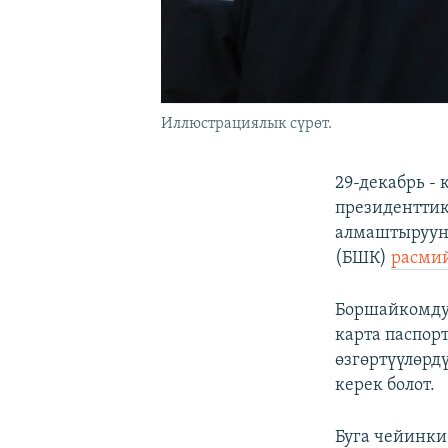
Иллюстрациялык сүрөт.
29-декабрь -
президенттик
алмаштырууну
(БШК)
расми
Боршайкомдун
карта паспор
өзгөртүүлөрдү
керек болот.
Буга чейинки