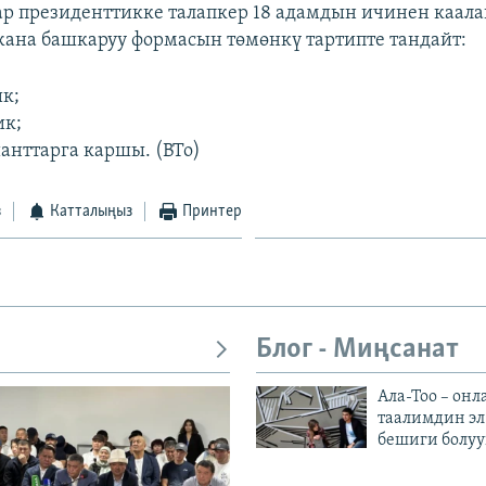
ар президенттикке талапкер 18 адамдын ичинен каала
жана башкаруу формасын төмөнкү тартипте тандайт:
ик;
ик;
ианттарга каршы. (BTo)
з
Катталыңыз
Принтер
Блог - Миңсанат
Ала-Тоо – онл
таалимдин эл
бешиги болуу