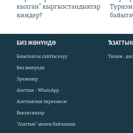
кылган" кыргызстандыктар
Туризм
кимдер?
байыта
БИЗ ЖӨНҮНДӨ
"АЗАТТЫ
Блоктолгон сайтты ачуу
Тилим - ди
Биз жөнүндө
Русский
Эрежелер
Азаттык - WhatsApp
ОНЛАЙН ШЕРИНЕ
Азаттыктын тиркемеси
Вакансиялар
"Азаттык" менен байланыш