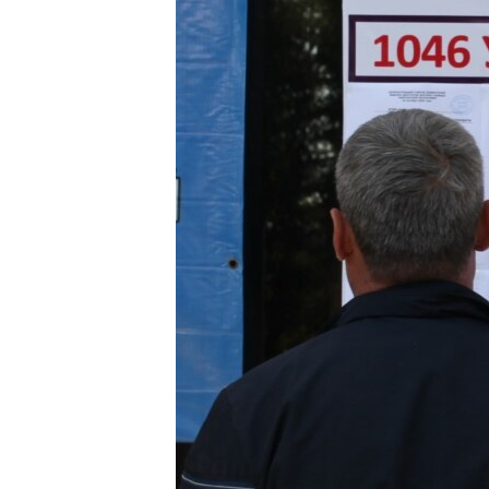
ЭЖЕ-СИҢДИЛЕР
АЗАТТЫК+
ЫҢГАЙСЫЗ СУРООЛОР