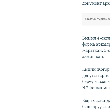
документ арк
Азаттык тиркеме
Быйыл 4-октя
форма аркыл
жараткан. 5-
алмашкан.
Кийин Жогорк
депутаттар т
берүү ыкмасы
№2 форма мен
Кыргызстанда
башкаруу фо