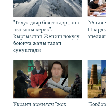
"Толук даяр болгондор гана
"75чиле
чыгышы керек".
Шаарды
Кыргызстан Жеңиш чокусу
апелля
боюнча жаңы талап
сунуштады
Украин армиясы "жок
"Борбо