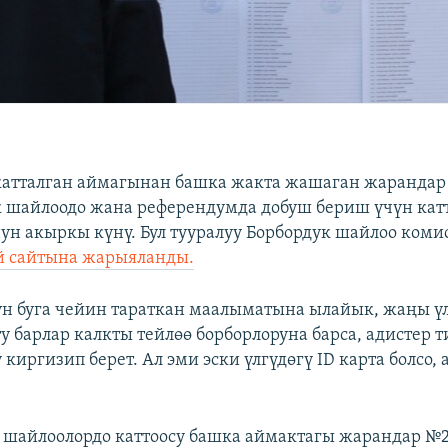
 катталган аймагынан башка жакта жашаган жарандар
 шайлоодо жана референдумда добуш бериш үчүн кат
н акыркы күнү. Бул тууралуу Борбордук шайлоо ком
й сайтына жарыяланды.
 буга чейин тараткан маалыматына ылайык, жаңы үл
ту барлар калкты тейлөө борборлоруна барса, адистер 
 киргизип берет. Ал эми эски үлгүдөгү ID карта болсо
 шайлоолордо каттоосу башка аймактагы жарандар №2