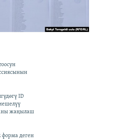
тоосун
иссиясынын
гүдөгү ID
тиешелүү
, аны жаңылаш
 форма деген