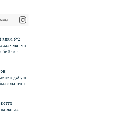
рамда
й адам №2
ааразылыгын
а бийлик
гон
 менен добуш
был алынган.
екетти
нварында