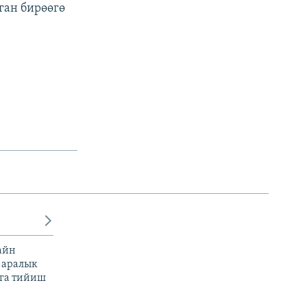
ган бирөөгө
айн
 аралык
га тийиш