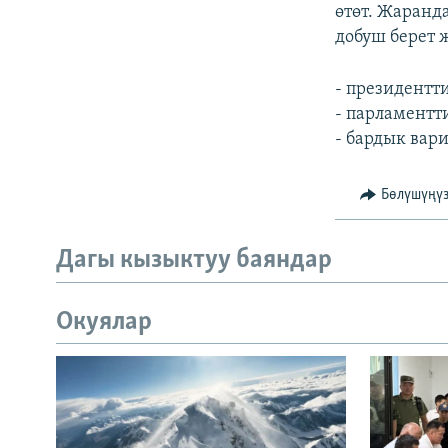
өтөт. Жаранд
добуш берет 
- президентт
- парламентт
- бардык вар
Бөлүшүңү
Дагы кызыктуу баяндар
Окуялар