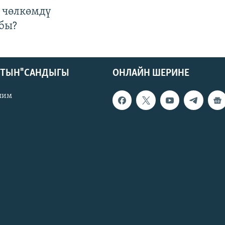
 чөлкөмдү
бы?
КТЫН" САНДЫГЫ
ОНЛАЙН ШЕРИНЕ
лим