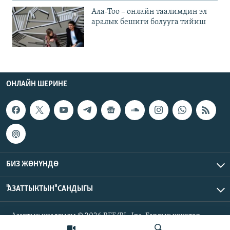
Ала-Тоо – онлайн таалимдин эл
аралык бешиги болууга тийиш
ОНЛАЙН ШЕРИНЕ
БИЗ ЖӨНҮНДӨ
"АЗАТТЫКТЫН" САНДЫГЫ
Азаттык үналгысы © 2026 RFE/RL, Inc. Бардык укуктар
корголгон.