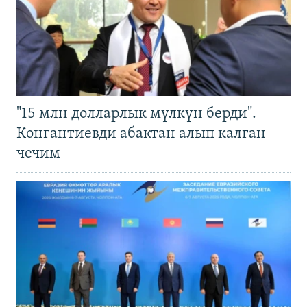
"15 млн долларлык мүлкүн берди".
Конгантиевди абактан алып калган
чечим