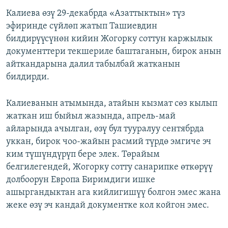
Калиева өзү 29-декабрда «Азаттыктын» түз
эфиринде сүйлөп жатып Ташиевдин
билдирүүсүнөн кийин Жогорку соттун каржылык
документтери текшериле баштаганын, бирок анын
айткандарына далил табылбай жатканын
билдирди.
Калиеванын атымында, атайын кызмат сөз кылып
жаткан иш быйыл жазында, апрель-май
айларында ачылган, өзү бул тууралуу сентябрда
уккан, бирок чоо-жайын расмий түрдө эмгиче эч
ким түшүндүрүп бере элек. Төрайым
белгилегендей, Жогорку сотту санарипке өткөрүү
долбоорун Европа Биримдиги ишке
ашыргандыктан ага кийлигишүү болгон эмес жана
жеке өзү эч кандай документке кол койгон эмес.