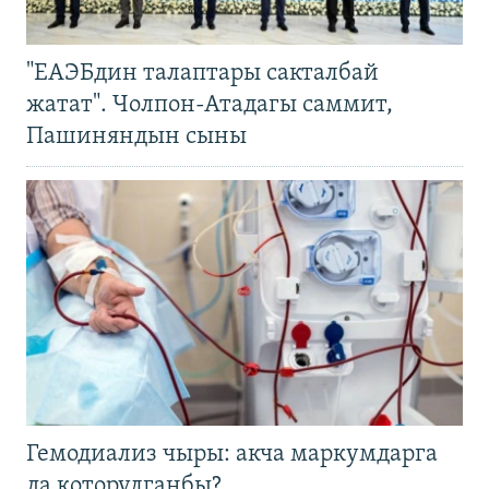
"ЕАЭБдин талаптары сакталбай
жатат". Чолпон-Атадагы саммит,
Пашиняндын сыны
Гемодиализ чыры: акча маркумдарга
да которулганбы?