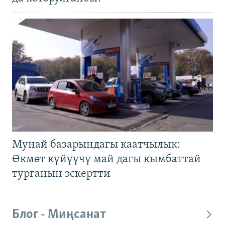
Мунай базарындагы каатчылык:
Өкмөт күйүүчү май дагы кымбаттай
турганын эскертти
Блог - Миңсанат