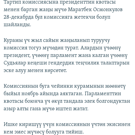
Тартип комиссиясына президенттин квотасы
менен барган жаңы мүчө Маратбек Осмонкулов
28-декабрда бул комиссияга жетекчи болуп
шайланды.
Курамы үч жыл сайын жаңыланып туруучу
комиссия тогуз мүчөдөн турат. Алардын үчөөнү
президент, үчөөнү парламент жана калган үчөөнү
Судьялар кеңеши гендердик теңчилик талаптарын
эске алуу менен көрсөтөт.
Комиссиянын буга чейинки курамынын мөөнөтү
быйыл ноябрь айында аяктаган. Парламенттин
квотасы боюнча үч өкүл тандала элек болгондуктан
азыр алты гана мүчө иштеп жатат.
Ишке киришүү үчүн комиссиянын үчтөн экисинен
кем эмес мүчөсү болууга тийиш.