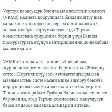
Улуттук коопсуздук боюнча мамлекеттик комитет
(УКМК) Калиева коррупцияга байланыштуу шек
саналып жаткандыктан тергөө органдары аны
жазык жообуна тартуу максатында Тартип
комиссиясына сунуштама бериш үчүн Башкы
прокуратурага өтүнүч келтиришкенин 26-декабрда
маалымдаган.
УКМКнын төрагасы Ташиев 24-декабрда
журналисттерге маалымат берип жатып Жогорку
сотто «Жергиликтүү сот» автоматташтырылган
маалыматтык системасын ишке ашыруу боюнча
коррупциялык схема аныкталганын билдирген.
Ташиев ага төрайым Гүлбара Калиеванын тиешеси
бар экенин, эгер Тартип комиссиясы макулдугун
берсе ал дароо камакка алынарын айткан.