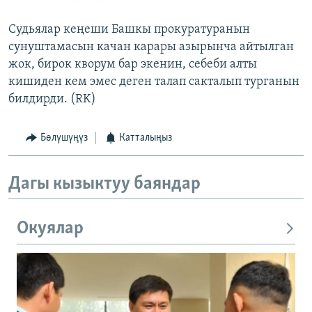
Судьялар кеңеши Башкы прокуратуранын
сунуштамасын качан карары азырынча айтылган
жок, бирок кворум бар экенин, себеби алты
кишиден кем эмес деген талап сакталып турганын
билдирди. (RK)
Бөлүшүңүз
Катталыңыз
Дагы кызыктуу баяндар
Окуялар