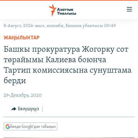
Линктер
Мазмунга
өтүңүз
8-Август, 2026-жыл, ишемби, Бишкек убактысы 00:49
Навигацияга
ЖАҢЫЛЫКТАР
өтүңүз
ЖАҢЫЛЫКТАР
КЫРГЫЗСТАН
Издөөгө
Башкы прокуратура Жогорку сот
салыңыз
ДҮЙНӨ
КЫРГЫЗСТАН
төрайымы Калиева боюнча
УКРАИНА
САЯСАТ
ДҮЙНӨ
Тартип комиссиясына сунуштама
АТАЙЫН ИЛИКТӨӨ
ЭКОНОМИКА
БОРБОР АЗИЯ
берди
ТВ ПРОГРАММАЛАР
МАДАНИЯТ
29-Декабрь, 2020
ПОДКАСТ
БҮГҮН АЗАТТЫКТА
Бөлүшүңүз
ӨЗГӨЧӨ ПИКИР
ЭКСПЕРТТЕР ТАЛДАЙТ
БИЗ ЖАНА ДҮЙНӨ
Русский
Бизди Google'дан табыңыз
ДАНИСТЕ