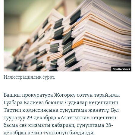
ОНЛАЙН ШЕРИНЕ
ЭЖЕ-СИҢДИЛЕР
АЗАТТЫК+
ЫҢГАЙСЫЗ СУРООЛОР
ЭЕ/АРнун бардык сайттары
Иллюстрациялык сүрөт.
Башкы прокуратура Жогорку соттун төрайымы
Гүлбара Калиева боюнча Судьялар кеңешинин
Тартип комиссиясына сунуштама жөнөттү. Бул
тууралуу 29-декабрда «Азаттыкка» кеңештин
басма сөз кызматы кабарлап, сунуштама 28-
декабрда келип түшкөнүн билдирди.