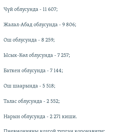
Чүй облусунда - 11 607;
Жалал-Абад облусунда - 9 806;
Ош облусунда - 8 259;
Ысык-Көл облусунда - 7 257;
Баткен облусунда - 7 144;
Ош шаарында - 5 518;
Талас облусунда - 2 552;
Нарын облусунда - 2 271 киши.
Пневмонияны козгой турган коронавирус