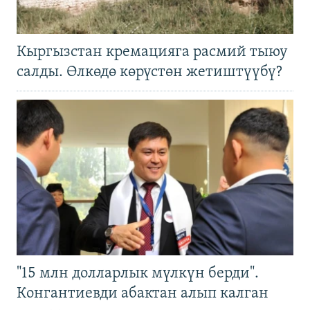
Кыргызстан кремацияга расмий тыюу
салды. Өлкөдө көрүстөн жетиштүүбү?
"15 млн долларлык мүлкүн берди".
Конгантиевди абактан алып калган