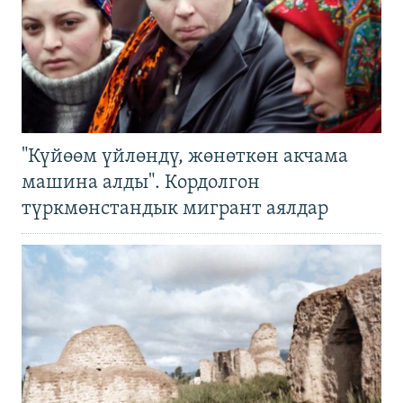
"Күйөөм үйлөндү, жөнөткөн акчама
машина алды". Кордолгон
түркмөнстандык мигрант аялдар