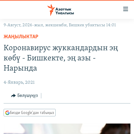
Линктер
Мазмунга
өтүңүз
9-Август, 2026-жыл, жекшемби, Бишкек убактысы 14:01
Навигацияга
ЖАҢЫЛЫКТАР
өтүңүз
ЖАҢЫЛЫКТАР
КЫРГЫЗСТАН
Издөөгө
Коронавирус жуккандардын эң
салыңыз
ДҮЙНӨ
КЫРГЫЗСТАН
көбү - Бишкекте, эң азы -
УКРАИНА
САЯСАТ
ДҮЙНӨ
Нарында
АТАЙЫН ИЛИКТӨӨ
ЭКОНОМИКА
БОРБОР АЗИЯ
4-Январь, 2021
ТВ ПРОГРАММАЛАР
МАДАНИЯТ
Бөлүшүңүз
ПОДКАСТ
БҮГҮН АЗАТТЫКТА
ӨЗГӨЧӨ ПИКИР
ЭКСПЕРТТЕР ТАЛДАЙТ
Бизди Google'дан табыңыз
БИЗ ЖАНА ДҮЙНӨ
Русский
ДАНИСТЕ