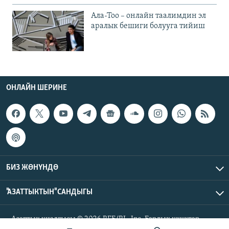
Ала-Тоо – онлайн таалимдин эл
аралык бешиги болууга тийиш
ОНЛАЙН ШЕРИНЕ
БИЗ ЖӨНҮНДӨ
"АЗАТТЫКТЫН" САНДЫГЫ
Азаттык үналгысы © 2026 RFE/RL, Inc. Бардык укуктар