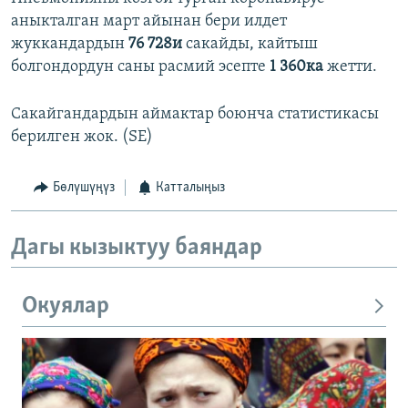
аныкталган март айынан бери илдет
жуккандардын
76 728и
сакайды, кайтыш
болгондордун саны расмий эсепте
1 360ка
жетти.
Сакайгандардын аймактар боюнча статистикасы
берилген жок. (SE)
Бөлүшүңүз
Катталыңыз
Дагы кызыктуу баяндар
Окуялар