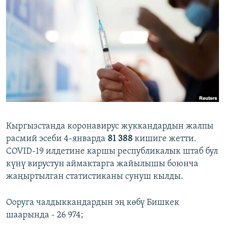
ОНЛАЙН ШЕРИНЕ
ЭЖЕ-СИҢДИЛЕР
АЗАТТЫК+
ЫҢГАЙСЫЗ СУРООЛОР
ЭЕ/АРнун бардык сайттары
Кыргызстанда коронавирус жуккандардын жалпы
расмий эсеби 4-январда
81 388
кишиге жетти.
COVID-19 илдетине каршы республикалык штаб бул
күнү вирустун аймактарга жайылышы боюнча
жаңыртылган статистиканы сунуш кылды.
Ооруга чалдыккандардын эң көбү Бишкек
шаарында - 26 974;