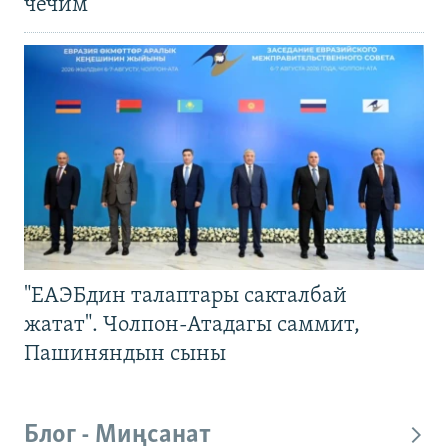
чечим
"ЕАЭБдин талаптары сакталбай
жатат". Чолпон-Атадагы саммит,
Пашиняндын сыны
Блог - Миңсанат