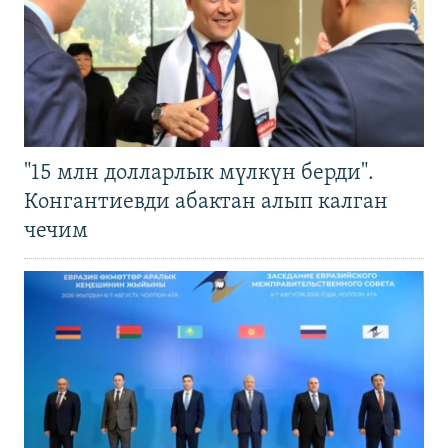
"15 млн долларлык мүлкүн берди".
Конгантиевди абактан алып калган
чечим