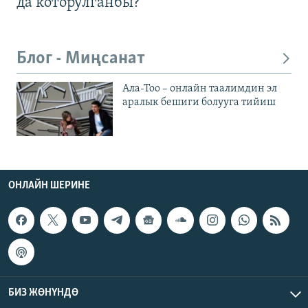
да которулганбы?
Блог - Миңсанат
Ала-Тоо – онлайн таалимдин эл
аралык бешиги болууга тийиш
ОНЛАЙН ШЕРИНЕ
БИЗ ЖӨНҮНДӨ