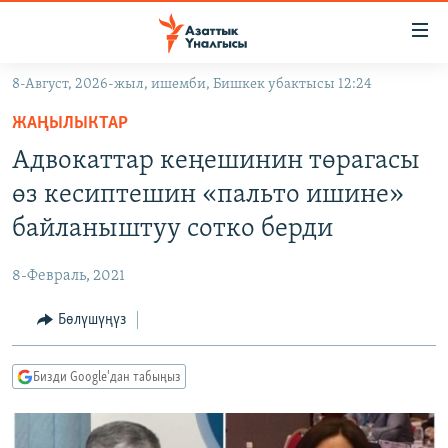
Линктер
Мазмунга
өтүңүз
8-Август, 2026-жыл, ишемби, Бишкек убактысы 12:24
Навигацияга
ЖАҢЫЛЫКТАР
өтүңүз
ЖАҢЫЛЫКТАР
КЫРГЫЗСТАН
Издөөгө
Адвокаттар кеңешинин төрагасы
салыңыз
ДҮЙНӨ
КЫРГЫЗСТАН
өз кесиптешин «пальто ишине»
УКРАИНА
САЯСАТ
ДҮЙНӨ
байланыштуу сотко берди
АТАЙЫН ИЛИКТӨӨ
ЭКОНОМИКА
БОРБОР АЗИЯ
8-Февраль, 2021
ТВ ПРОГРАММАЛАР
МАДАНИЯТ
Бөлүшүңүз
ПОДКАСТ
БҮГҮН АЗАТТЫКТА
ӨЗГӨЧӨ ПИКИР
ЭКСПЕРТТЕР ТАЛДАЙТ
Бизди Google'дан табыңыз
БИЗ ЖАНА ДҮЙНӨ
Русский
ДАНИСТЕ