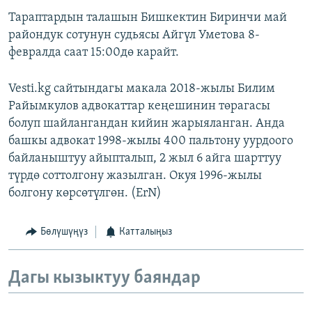
Тараптардын талашын Бишкектин Биринчи май
райондук сотунун судьясы Айгүл Уметова 8-
февралда саат 15:00дө карайт.
Vesti.kg сайтындагы макала 2018-жылы Билим
Райымкулов адвокаттар кеңешинин төрагасы
болуп шайлангандан кийин жарыяланган. Анда
башкы адвокат 1998-жылы 400 пальтону уурдоого
байланыштуу айыпталып, 2 жыл 6 айга шарттуу
түрдө соттолгону жазылган. Окуя 1996-жылы
болгону көрсөтүлгөн. (ErN)
Бөлүшүңүз
Катталыңыз
Дагы кызыктуу баяндар