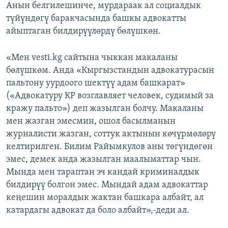
Анын белгилешинче, мурдараак ал социалдык
түйүндөгү баракчасында башкы адвокатты
айыптаган билдирүүлөрдү бөлүшкөн.
«Мен vesti.kg сайтына чыккан макаланы
бөлүшкөм. Анда «Кыргызстандын адвокатурасын
пальтону уурдоого шектүү адам башкарат»
(«Адвокатуру КР возглавляет человек, судимый за
кражу пальто») деп жазылган болчу. Макаланы
мен жазган эмесмин, ошол басылманын
журналисти жазган, соттук актынын көчүрмөлөрү
келтирилген. Билим Райымкулов аны төгүндөгөн
эмес, демек анда жазылган маалыматтар чын.
Мында мен тараптан эч кандай криминалдык
билдирүү болгон эмес. Мындай адам адвокаттар
кеңешин моралдык жактан башкара албайт, ал
катардагы адвокат да боло албайт»,-деди ал.