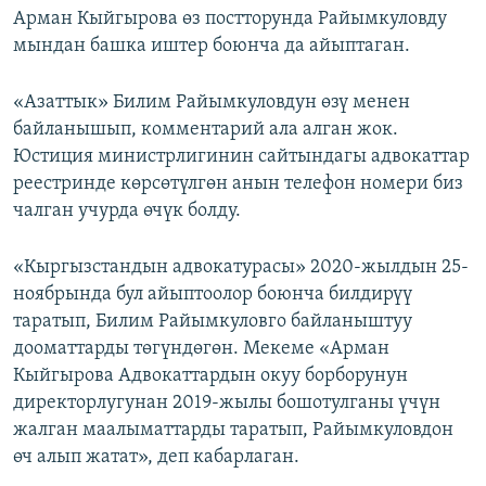
Арман Кыйгырова өз постторунда Райымкуловду
мындан башка иштер боюнча да айыптаган.
«Азаттык» Билим Райымкуловдун өзү менен
байланышып, комментарий ала алган жок.
Юстиция министрлигинин сайтындагы адвокаттар
реестринде көрсөтүлгөн анын телефон номери биз
чалган учурда өчүк болду.
«Кыргызстандын адвокатурасы» 2020-жылдын 25-
ноябрында бул айыптоолор боюнча билдирүү
таратып, Билим Райымкуловго байланыштуу
дооматтарды төгүндөгөн. Мекеме «Арман
Кыйгырова Адвокаттардын окуу борборунун
директорлугунан 2019-жылы бошотулганы үчүн
жалган маалыматтарды таратып, Райымкуловдон
өч алып жатат», деп кабарлаган.