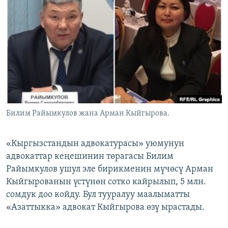
ОНЛАЙН ШЕРИНЕ
ЭЖЕ-СИҢДИЛЕР
АЗАТТЫК+
ЫҢГАЙСЫЗ СУРООЛОР
ЭЕ/АРнун бардык сайттары
Билим Райымкулов жана Арман Кыйгырова.
«Кыргызстандын адвокатурасы» уюмунун
адвокаттар кеңешинин төрагасы Билим
Райымкулов ушул эле бирикменин мүчөсү Арман
Кыйгырованын үстүнөн сотко кайрылып, 5 млн.
сомдук доо койду. Бул тууралуу маалыматты
«Азаттыкка» адвокат Кыйгырова өзү ырастады.