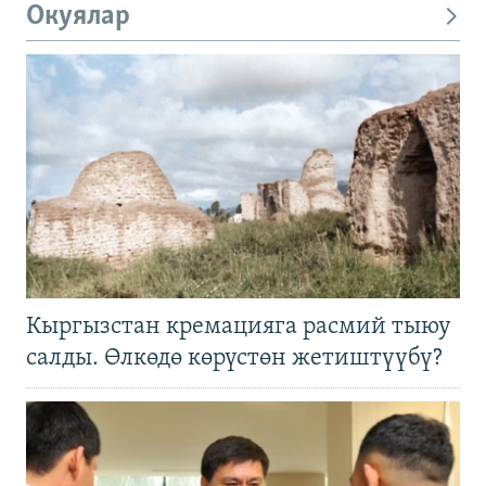
Окуялар
Кыргызстан кремацияга расмий тыюу
салды. Өлкөдө көрүстөн жетиштүүбү?