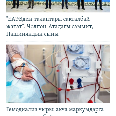
"ЕАЭБдин талаптары сакталбай
жатат". Чолпон-Атадагы саммит,
Пашиняндын сыны
Гемодиализ чыры: акча маркумдарга