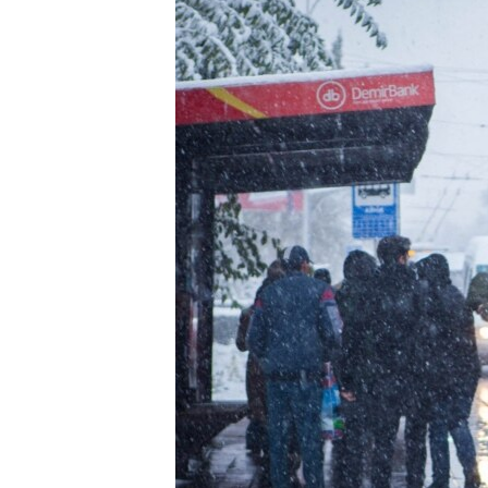
ЭЖЕ-СИҢДИЛЕР
АЗАТТЫК+
ЫҢГАЙСЫЗ СУРООЛОР