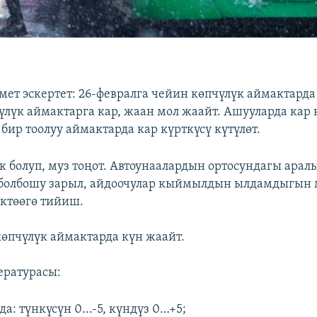
ет эскертет: 26-февралга чейин көпчүлүк аймактарда
чүлүк аймактарга кар, жаан мол жаайт. Ашууларда кар
бир тоолуу аймактарда кар күрткүсү күтүлөт.
к болуп, муз тоңот. Автоунаалардын ортосундагы арал
 болбошу зарыл, айдоочулар кыймылдын ылдамдыгын
ктөөгө тийиш.
көпчүлүк аймактарда күн жаайт.
ературасы:
да: түнкүсүн 0...-5, күндүз 0…+5;