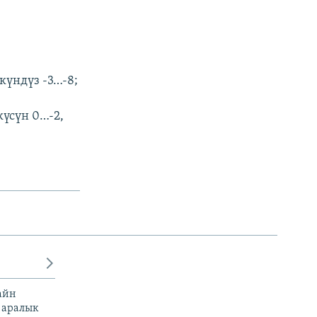
күндүз -3…-8;
үсүн 0…-2,
айн
 аралык