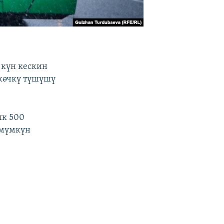
 күн кескин
 көчкү түшүшү
ык 500
 мүмкүн