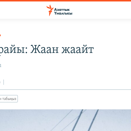
Р
райы: Жаан жаайт
1
з
ан табыңыз