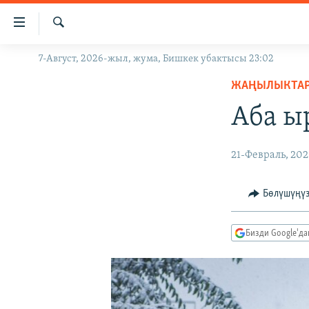
Линктер
Мазмунга
өтүңүз
Издөө
7-Август, 2026-жыл, жума, Бишкек убактысы 23:02
ЖАҢЫЛЫКТАР
Навигацияга
өтүңүз
ЖАҢЫЛЫКТА
КЫРГЫЗСТАН
Издөөгө
Аба ы
ДҮЙНӨ
КЫРГЫЗСТАН
салыңыз
УКРАИНА
САЯСАТ
ДҮЙНӨ
21-Февраль, 202
АТАЙЫН ИЛИКТӨӨ
ЭКОНОМИКА
БОРБОР АЗИЯ
ТВ ПРОГРАММАЛАР
МАДАНИЯТ
Бөлүшүңү
ПОДКАСТ
БҮГҮН АЗАТТЫКТА
Бизди Google'д
ӨЗГӨЧӨ ПИКИР
ЭКСПЕРТТЕР ТАЛДАЙТ
БИЗ ЖАНА ДҮЙНӨ
ДАНИСТЕ