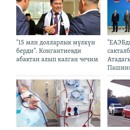
"15 млн долларлык мүлкүн
"ЕАЭБд
берди". Конгантиевди
сакталб
абактан алып калган чечим
Атадаг
Пашин