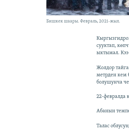
Бишкек шаары. Февраль, 2021-жыл.
Кыргызгидром
сууктап, көп
ыктымал. Кээ 
Жолдор тайга
метрден кем
болушунча че
22-февралда 
Абанын темп
Талас облусун