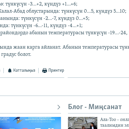
: түнкүсүн -3...+2, күндүз +1…+6;
Жалал-Абад облустарында: түнкүсүн 0…5, күндүз 5…10;
анында: түнкүсүн -2…-7, күндүз 0…+5;
да: түнкүсүн -6…-11, күндүз -4…+1;
райондордо абанын температурасы түнкүсүн -19...-24, 
нда жаан карга айланат. Абанын температурасы түнк
градус болот.
з
Катталыңыз
Принтер
Блог - Миңсанат
Ала-Тоо – онл
таалимдин эл