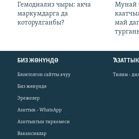
Гемодиализ чыры: акча
Мунай 
маркумдарга да
каатчы
которулганбы?
май да
турган
БИЗ ЖӨНҮНДӨ
"АЗАТТЫ
Блоктолгон сайтты ачуу
Тилим - ди
Биз жөнүндө
Русский
Эрежелер
Азаттык - WhatsApp
ОНЛАЙН ШЕРИНЕ
Азаттыктын тиркемеси
Вакансиялар