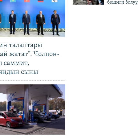
бешиги болуу
ин талаптары
ай жатат". Чолпон-
ы саммит,
яндын сыны