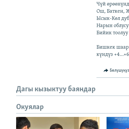
Чүй өрөөнүндө
Ош, Баткен, 
Ысык-Көл дуб
Нарын облусун
Бийик тоолуу 
Бишкек шаары
күндүз +4…+6 
Бөлүшүңү
Дагы кызыктуу баяндар
Окуялар