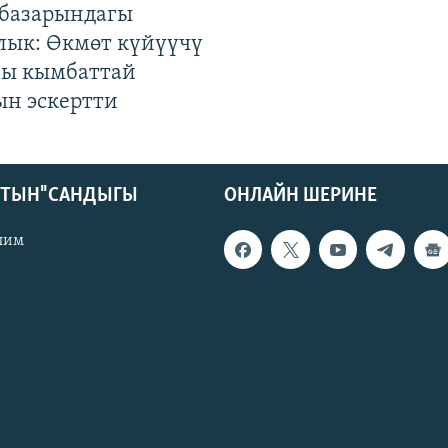
базарындагы
лык: Өкмөт күйүүчү
гы кымбаттай
ын эскертти
КТЫН" САНДЫГЫ
ОНЛАЙН ШЕРИНЕ
лим